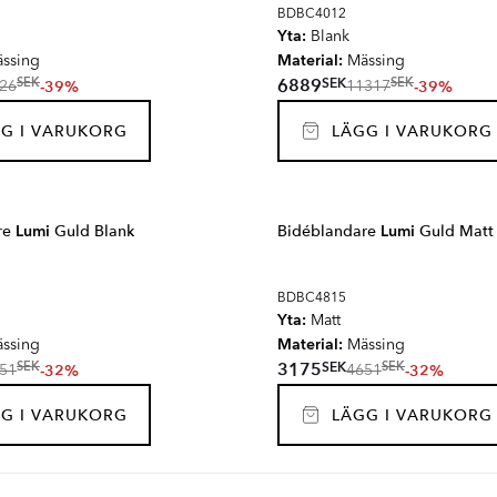
BDBC4012
Yta:
Blank
Material:
ssing
Mässing
SEK
6889
SEK
SEK
-39%
-39%
26
11317
G I VARUKORG
LÄGG I VARUKORG
re
Lumi
Guld Blank
Bidéblandare
Lumi
Guld Matt
BDBC4815
Yta:
Matt
Material:
ssing
Mässing
SEK
3175
SEK
SEK
-32%
-32%
51
4651
G I VARUKORG
LÄGG I VARUKORG