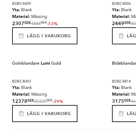
BDBC4009
BDBC4006
Yta:
Yta:
Blank
Blank
Material:
Material:
Mässing
Mä
SEK
SEK
2307
2449
SEK
-53%
4884
40
LÄGG I VARUKORG
LÄG
Golvblandare
Lumi
Guld
Bidéblanda
BDBC4003
BDBC4814
Yta:
Yta:
Blank
Blank
Material:
Material:
Mässing
Mä
SEK
SEK
12378
3175
SEK
-39%
20325
46
LÄGG I VARUKORG
LÄG