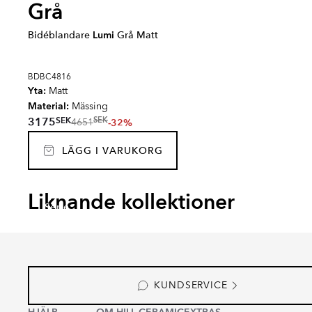
Grå
Bidéblandare
Lumi
Grå Matt
BDBC4816
Yta:
Matt
Material:
Mässing
SEK
3175
SEK
-32%
4651
LÄGG I VARUKORG
PALAIS
VALAI
Liknande kollektioner
Serie
Serie
KUNDSERVICE