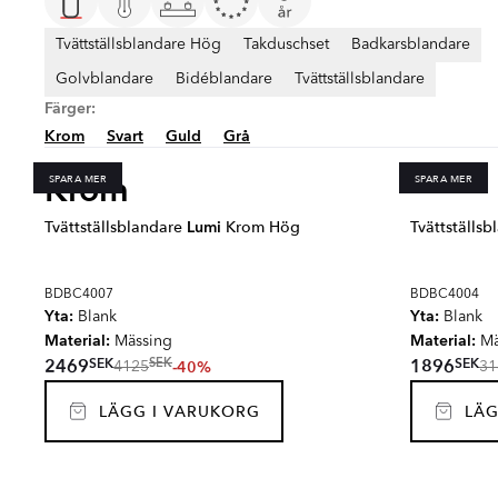
Tvättställsblandare Hög
Takduschset
Badkarsblandare
Golvblandare
Bidéblandare
Tvättställsblandare
Färger:
Krom
Svart
Guld
Grå
Krom
SPARA MER
SPARA MER
Tvättställsblandare
Lumi
Krom Hög
Tvättställs
BDBC4007
BDBC4004
Yta:
Yta:
Blank
Blank
Material:
Material:
Mässing
Mä
SEK
SEK
2469
1896
SEK
-40%
4125
31
LÄGG I VARUKORG
LÄG