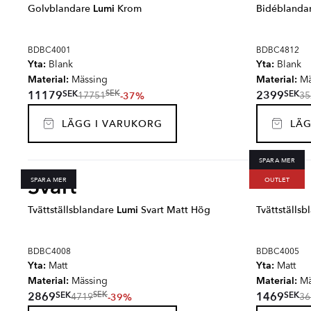
Golvblandare
Lumi
Krom
Bidéblanda
BDBC4001
BDBC4812
Yta:
Yta:
Blank
Blank
Material:
Material:
Mässing
Mä
SEK
SEK
11179
2399
SEK
-37%
17751
35
LÄGG I VARUKORG
LÄG
SPARA MER
Svart
SPARA MER
OUTLET
Tvättställsblandare
Lumi
Svart Matt Hög
Tvättställs
BDBC4008
BDBC4005
Yta:
Yta:
Matt
Matt
Material:
Material:
Mässing
Mä
SEK
SEK
2869
1469
SEK
-39%
4719
36