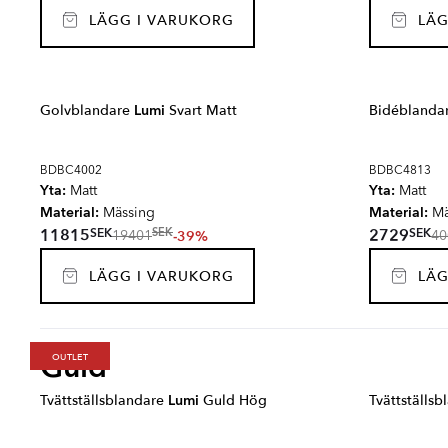
LÄGG I VARUKORG
LÄG
Golvblandare
Lumi
Svart Matt
Bidéblanda
BDBC4002
BDBC4813
Yta:
Yta:
Matt
Matt
Material:
Material:
Mässing
Mä
SEK
SEK
11815
2729
SEK
-39%
19401
40
LÄGG I VARUKORG
LÄG
Guld
OUTLET
Tvättställsblandare
Lumi
Guld Hög
Tvättställs