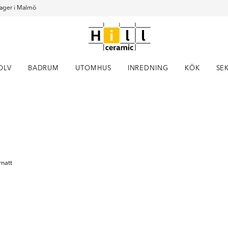
ager i Malmö
OLV
BADRUM
UTOMHUS
INREDNING
KÖK
SE
Item
1
of
15
 matt