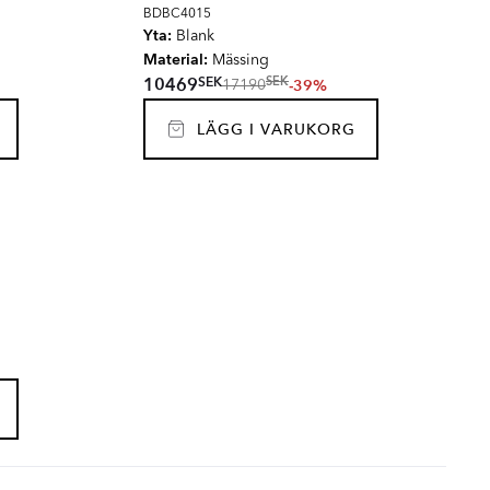
BDBC4015
Yta:
Blank
Material:
Mässing
SEK
10469
SEK
-39%
17190
LÄGG I VARUKORG