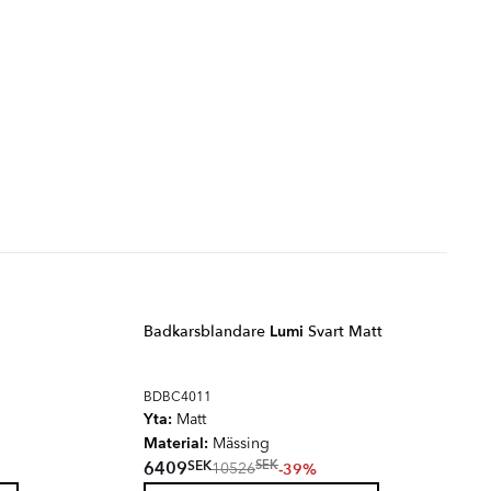
Badkarsblandare
Lumi
Svart Matt
BDBC4011
Yta:
Matt
Material:
Mässing
SEK
6409
SEK
-39%
10526