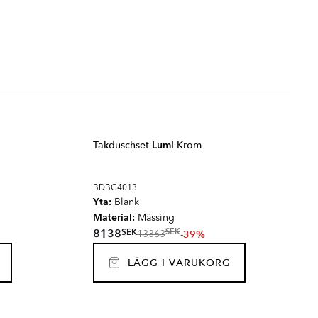
Takduschset
Lumi
Krom
BDBC4013
Yta:
Blank
Material:
Mässing
SEK
8138
SEK
-39%
13363
LÄGG I VARUKORG