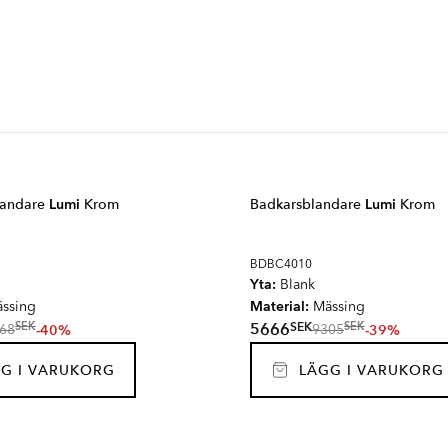
blandare
Lumi
Krom
Badkarsblandare
Lumi
Krom
BDBC4010
Yta:
Blank
Material:
ssing
Mässing
SEK
5666
SEK
SEK
-40%
-39%
68
9305
G I VARUKORG
LÄGG I VARUKORG