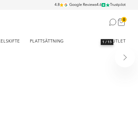
4.8
Google Reviews
4.6
Trustpilot
0
KELSKIFTE
PLATTSÄTTNING
OUTLET
1
/ 15