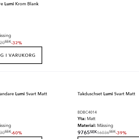
re
Lumi
Krom Blank
ssing
SEK
-32%
20
G I VARUKORG
blandare
Lumi
Svart Matt
Takduschset
Lumi
Svart Matt
BDBC4014
Yta:
Matt
Material:
ssing
Mässing
SEK
9765
SEK
SEK
-60%
-39%
30
16036