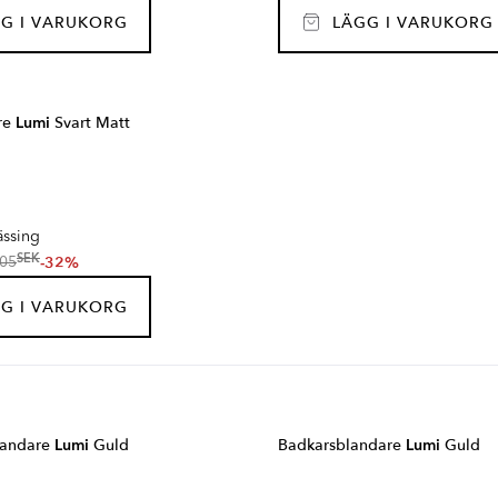
G I VARUKORG
LÄGG I VARUKORG
re
Lumi
Svart Matt
ssing
SEK
-32%
05
G I VARUKORG
blandare
Lumi
Guld
Badkarsblandare
Lumi
Guld