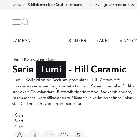
Kakel- & klinkervecka
Snabb leverans till hela Sverige
Showroom & L
KAMPANJ
KLINKER
KAKEL
VINYLG
Hem
Kollektioner
Lumi
Serie
Lumi
- Hill Ceramic
Lumi - Kollektion av Badrum produkter | Hill Ceramic ®
Lumi är en serie med hög kvalitetsstandard. Serien innehåller 5 olika
storlekar: Golvblandare, Tvättställsblandare Hög, Badkarsblandare,
Takduschset, Tvättställsblandare. Nästan alla variationer finns i blank,
yta. Det finns 3 huvud färger i serie Lumi:
- Krom
- Svart
- Guld