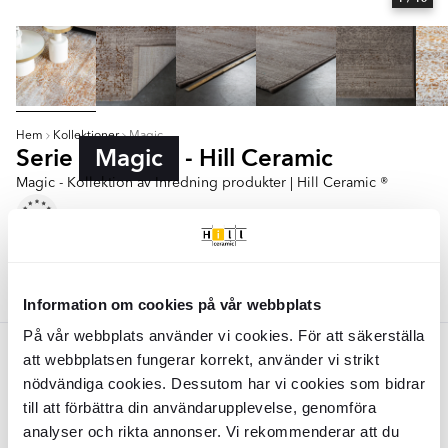
Hem
Kollektioner
Magic
Serie
Magic
- Hill Ceramic
Magic - Kollektion av Inredning produkter | Hill Ceramic ®
Matta 160x230 cm
Matta 200x290 cm
Färger:
Grå
Information om cookies på vår webbplats
På vår webbplats använder vi cookies. För att säkerställa
Grå
att webbplatsen fungerar korrekt, använder vi strikt
nödvändiga cookies. Dessutom har vi cookies som bidrar
Zuiver Matta
Magic
Grå, Orange
Zuiver Matta
Magic
Grå, Orange
till att förbättra din användarupplevelse, genomföra
160x230 cm
200x290 cm
analyser och rikta annonser. Vi rekommenderar att du