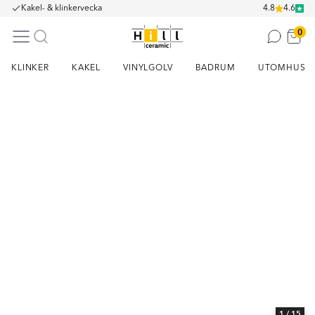
Kakel- & klinkervecka
4.8
4.6
0
KLINKER
KAKEL
VINYLGOLV
BADRUM
UTOMHUS
Item
1
of
15
1
/ 15