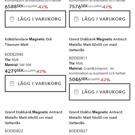
kombination av kvartsand och hartser
kombination av kvartsand och hartser
SEK
SEK
6588
7576
-42%
-42%
SEK
SEK
11407
13119
LÄGG I VARUKORG
LÄGG I VARUKORG
Köksblandare
Magnetic
Grå
Granit Diskbänk
Magnetic
Antracit
Titanium Matt
Metallic Matt 82x50 cm med
Vattenlås
BDDE2040
BDDE0811
Yta:
Matt
Yta:
Matt
Material:
Stål 304
Material:
Granitkomposit - en
SEK
4279
-42%
SEK
7413
kombination av kvartsand och hartser
SEK
5046
-42%
SEK
8736
LÄGG I VARUKORG
LÄGG I VARUKORG
Granit Diskbänk
Magnetic
Antracit
Granit Diskho
Magnetic
Antracit
Metallic Matt 64x50 cm med
Metallic Matt 56x50 cm med
Vattenlås
Vattenlås
BDDE0822
BDDE0827