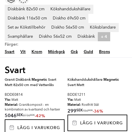
Diskbänk 82x50 cm
Kökshanddukshållare
Diskbänk 116x50 cm
Diskho 69x50 cm
Set av Kökstillbehör
Diskho 56x50 cm
Köksblandare
+ 4
Svamphållare
Diskho 56x52 cm
Diskbänk
Färger:
Svart
Vit
Krom
Mörkgrå
Grå
Guld
Brons
Svart
Granit Diskbänk
Magnetic
Svart
Kökshanddukshållare
Magnetic
Matt 82x50 cm med Vattenlås
Svart Matt
BDDE0814
BDDE1211
Yta:
Yta:
Matt
Matt
Material:
Material:
Granitkomposit - en
Rostfritt Stål
SEK
299
kombination av kvartsand och hartser
-36%
SEK
466
SEK
5046
-42%
SEK
8736
LÄGG I VARUKORG
LÄGG I VARUKORG