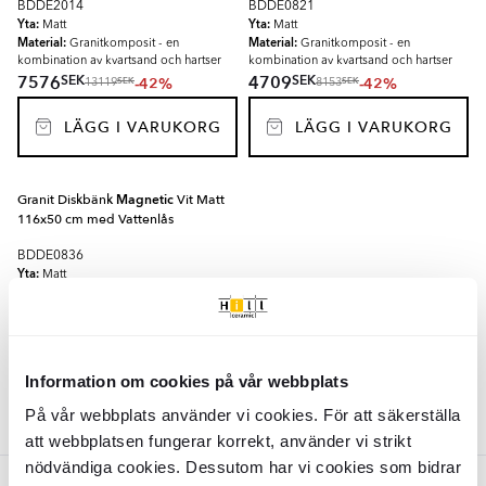
BDDE2014
BDDE0821
Yta:
Yta:
Matt
Matt
Material:
Material:
Granitkomposit - en
Granitkomposit - en
kombination av kvartsand och hartser
kombination av kvartsand och hartser
SEK
SEK
7576
4709
-42%
-42%
SEK
SEK
13119
8153
LÄGG I VARUKORG
LÄGG I VARUKORG
Granit Diskbänk
Magnetic
Vit Matt
116x50 cm med Vattenlås
BDDE0836
Yta:
Matt
Material:
Granitkomposit - en
kombination av kvartsand och hartser
SEK
7065
-42%
SEK
12233
LÄGG I VARUKORG
Information om cookies på vår webbplats
På vår webbplats använder vi cookies. För att säkerställa
att webbplatsen fungerar korrekt, använder vi strikt
nödvändiga cookies. Dessutom har vi cookies som bidrar