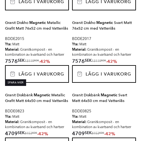
LÄGG I VARUKORG
LÄGG I VARUKORG
Granit Diskho
Magnetic
Metallic
Granit Diskho
Magnetic
Svart Matt
Grafit Matt 76x52 cm med Vattenlås
76x52 cm med Vattenlås
BDDE2015
BDDE2017
Yta:
Yta:
Matt
Matt
Material:
Material:
Granitkomposit - en
Granitkomposit - en
kombination av kvartsand och hartser
kombination av kvartsand och hartser
SEK
SEK
7576
7576
-42%
-42%
SEK
SEK
13119
13119
LÄGG I VARUKORG
LÄGG I VARUKORG
SPARA MER
Granit Diskbänk
Magnetic
Metallic
Granit Diskbänk
Magnetic
Svart
Grafit Matt 64x50 cm med Vattenlås
Matt 64x50 cm med Vattenlås
BDDE0823
BDDE0825
Yta:
Yta:
Matt
Matt
Material:
Material:
Granitkomposit - en
Granitkomposit - en
kombination av kvartsand och hartser
kombination av kvartsand och hartser
SEK
SEK
4709
4709
-42%
-42%
SEK
SEK
8153
8153