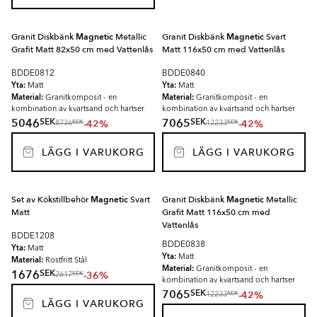
Granit Diskbänk
Magnetic
Metallic
Granit Diskbänk
Magnetic
Svart
Grafit Matt 82x50 cm med Vattenlås
Matt 116x50 cm med Vattenlås
BDDE0812
BDDE0840
Yta:
Yta:
Matt
Matt
Material:
Material:
Granitkomposit - en
Granitkomposit - en
kombination av kvartsand och hartser
kombination av kvartsand och hartser
SEK
SEK
5046
7065
-42%
-42%
SEK
SEK
8736
12233
LÄGG I VARUKORG
LÄGG I VARUKORG
Set av Kökstillbehör
Magnetic
Svart
Granit Diskbänk
Magnetic
Metallic
Matt
Grafit Matt 116x50 cm med
Vattenlås
BDDE1208
BDDE0838
Yta:
Matt
Yta:
Matt
Material:
Rostfritt Stål
Material:
Granitkomposit - en
SEK
1676
-36%
SEK
2617
kombination av kvartsand och hartser
SEK
7065
-42%
SEK
12233
LÄGG I VARUKORG