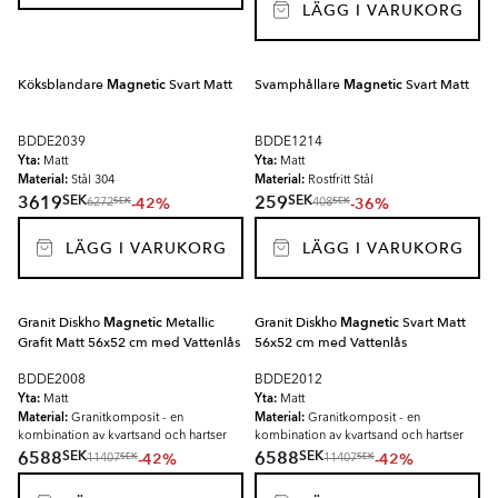
LÄGG I VARUKORG
Köksblandare
Magnetic
Svart Matt
Svamphållare
Magnetic
Svart Matt
BDDE2039
BDDE1214
Yta:
Yta:
Matt
Matt
Material:
Material:
Stål 304
Rostfritt Stål
SEK
SEK
3619
259
-42%
-36%
SEK
SEK
6272
408
LÄGG I VARUKORG
LÄGG I VARUKORG
Granit Diskho
Magnetic
Metallic
Granit Diskho
Magnetic
Svart Matt
Grafit Matt 56x52 cm med Vattenlås
56x52 cm med Vattenlås
BDDE2008
BDDE2012
Yta:
Yta:
Matt
Matt
Material:
Material:
Granitkomposit - en
Granitkomposit - en
kombination av kvartsand och hartser
kombination av kvartsand och hartser
SEK
SEK
6588
6588
-42%
-42%
SEK
SEK
11407
11407