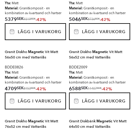
Yta:
Yta:
Matt
Matt
Material:
Material:
Granitkomposit - en
Granitkomposit - en
kombination av kvartsand och hartser
kombination av kvartsand och hartser
SEK
SEK
5379
5046
-42%
-42%
SEK
SEK
9319
8736
LÄGG I VARUKORG
LÄGG I VARUKORG
Granit Diskho
Magnetic
Vit Matt
Granit Diskho
Magnetic
Vit Matt
56x50 cm med Vattenlås
56x52 cm med Vattenlås
BDDE0826
BDDE2009
Yta:
Yta:
Matt
Matt
Material:
Material:
Granitkomposit - en
Granitkomposit - en
kombination av kvartsand och hartser
kombination av kvartsand och hartser
SEK
SEK
4709
6588
-42%
-42%
SEK
SEK
8153
11407
LÄGG I VARUKORG
LÄGG I VARUKORG
Granit Diskho
Magnetic
Vit Matt
Granit Diskbänk
Magnetic
Vit Matt
76x52 cm med Vattenlås
64x50 cm med Vattenlås