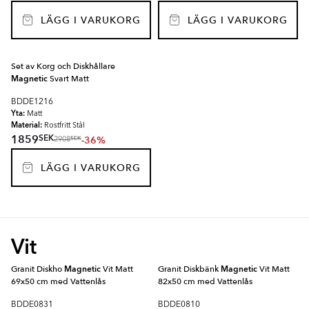
LÄGG I VARUKORG
LÄGG I VARUKORG
Set av Korg och Diskhållare
Magnetic
Svart Matt
BDDE1216
Yta:
Matt
Material:
Rostfritt Stål
SEK
1859
-36%
SEK
2908
LÄGG I VARUKORG
Vit
Granit Diskho
Magnetic
Vit Matt
Granit Diskbänk
Magnetic
Vit Matt
69x50 cm med Vattenlås
82x50 cm med Vattenlås
BDDE0831
BDDE0810