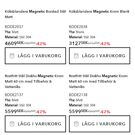
Köksblandare
Magnetic
Borstad Stål
Köksblandare
Magnetic
Krom Blank
Matt
BDDE2037
BDDE2038
Yta:
Yta:
Matt
Blank
Material:
Material:
Stål 304
Stål 304
SEK
SEK
4609
3127
-42%
-42%
SEK
SEK
7984
5416
LÄGG I VARUKORG
LÄGG I VARUKORG
Rostfritt Stål Diskho
Magnetic
Krom
Rostfritt Stål Diskho
Magnetic
Krom
Matt 60 cm med Tillbehör &
Matt 60 cm med Tillbehör &
Vattenlås
Vattenlås
BDDE2137
BDDE2138
Yta:
Yta:
Matt
Matt
Material:
Material:
Stål 304
Stål 304
SEK
SEK
5599
5599
-42%
-42%
SEK
SEK
9696
9696
LÄGG I VARUKORG
LÄGG I VARUKORG