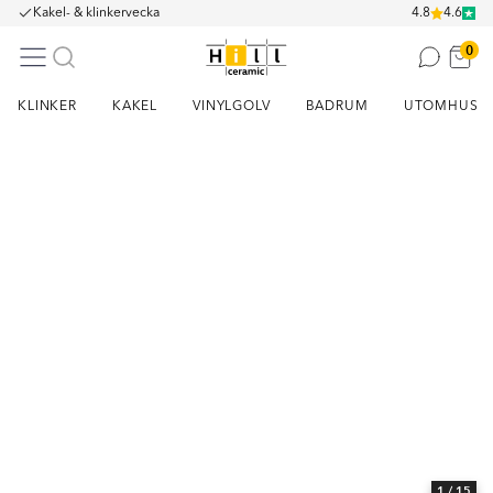
Kakel- & klinkervecka
4.8
4.6
0
KLINKER
KAKEL
VINYLGOLV
BADRUM
UTOMHUS
Item
1
of
15
1
/ 15