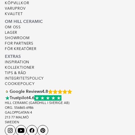
KÖPVILLKOR
VARUPROV
KVALITET
OM HILL CERAMIC
OM OSS
LAGER
SHOWROOM
FOR PARTNERS
FÖR KREATÖRER
EXTRAS
INSPIRATION
KOLLEKTIONER
TIPS & RÅD
INTEGRITETSPOLICY
COOKIEPOLICY
Google Reviews
4.8
Trustpilot
4.6
HILL CERAMIC (GARDHILL I SVERIGE AB)
ORG. 556865-6986
GALOPPGATAN 4
213 77 MALMÖ
SWEDEN