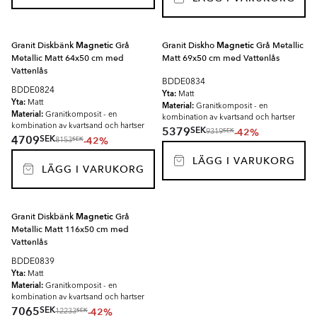
Granit Diskbänk
Magnetic
Grå
Granit Diskho
Magnetic
Grå Metallic
Metallic Matt 64x50 cm med
Matt 69x50 cm med Vattenlås
Vattenlås
BDDE0834
BDDE0824
Yta:
Matt
Yta:
Matt
Material:
Granitkomposit - en
Material:
Granitkomposit - en
kombination av kvartsand och hartser
kombination av kvartsand och hartser
SEK
5379
-42%
SEK
9319
SEK
4709
-42%
SEK
8153
LÄGG I VARUKORG
LÄGG I VARUKORG
Granit Diskbänk
Magnetic
Grå
Metallic Matt 116x50 cm med
Vattenlås
BDDE0839
Yta:
Matt
Material:
Granitkomposit - en
kombination av kvartsand och hartser
SEK
7065
-42%
SEK
12233