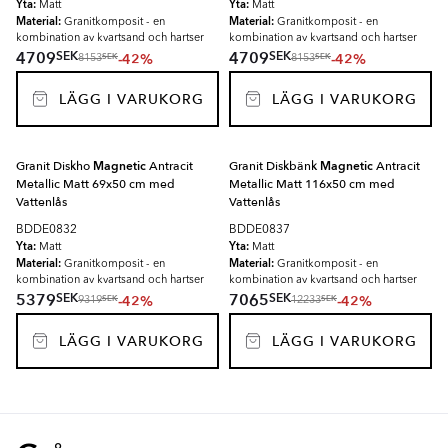
Yta:
Yta:
Matt
Matt
Material:
Material:
Granitkomposit - en
Granitkomposit - en
kombination av kvartsand och hartser
kombination av kvartsand och hartser
SEK
SEK
4709
4709
-42%
-42%
SEK
SEK
8153
8153
LÄGG I VARUKORG
LÄGG I VARUKORG
Granit Diskho
Magnetic
Antracit
Granit Diskbänk
Magnetic
Antracit
Metallic Matt 69x50 cm med
Metallic Matt 116x50 cm med
Vattenlås
Vattenlås
BDDE0832
BDDE0837
Yta:
Yta:
Matt
Matt
Material:
Material:
Granitkomposit - en
Granitkomposit - en
kombination av kvartsand och hartser
kombination av kvartsand och hartser
SEK
SEK
5379
7065
-42%
-42%
SEK
SEK
9319
12233
LÄGG I VARUKORG
LÄGG I VARUKORG