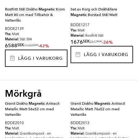
Rostfritt Stål Diskho
Magnetic
Krom
Set av Korg och Diskhållare
Matt 80 cm med Tillbehör &
Magnetic
Borstad Stål Matt
Vattenlås
BDDE1217
BDDE2139
Yta:
Matt
Yta:
Matt
Material:
Rostfritt Stål
Material:
Stål 304
SEK
1676
-36%
SEK
2617
SEK
6588
-42%
SEK
11407
LÄGG I VARUKORG
LÄGG I VARUKORG
Mörkgrå
Granit Diskho
Magnetic
Antracit
Granit Diskho
Magnetic
Antracit
Metallic Matt 56x52 cm med
Metallic Matt 76x52 cm med
Vattenlås
Vattenlås
BDDE2010
BDDE2013
Yta:
Yta:
Matt
Matt
Material:
Material:
Granitkomposit - en
Granitkomposit - en