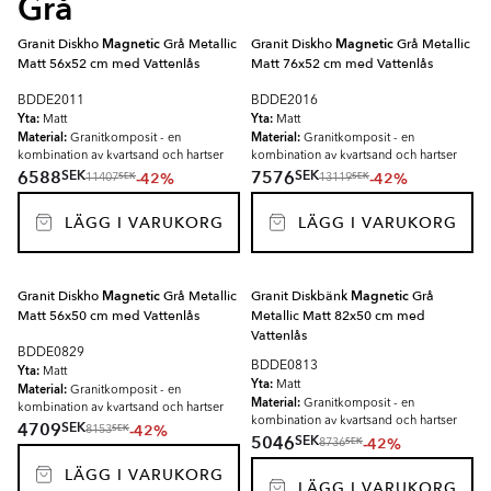
Grå
Granit Diskho
Magnetic
Grå Metallic
Granit Diskho
Magnetic
Grå Metallic
Matt 56x52 cm med Vattenlås
Matt 76x52 cm med Vattenlås
BDDE2011
BDDE2016
Yta:
Yta:
Matt
Matt
Material:
Material:
Granitkomposit - en
Granitkomposit - en
kombination av kvartsand och hartser
kombination av kvartsand och hartser
SEK
SEK
6588
7576
-42%
-42%
SEK
SEK
11407
13119
LÄGG I VARUKORG
LÄGG I VARUKORG
Granit Diskho
Magnetic
Grå Metallic
Granit Diskbänk
Magnetic
Grå
Matt 56x50 cm med Vattenlås
Metallic Matt 82x50 cm med
Vattenlås
BDDE0829
BDDE0813
Yta:
Matt
Yta:
Matt
Material:
Granitkomposit - en
Material:
Granitkomposit - en
kombination av kvartsand och hartser
kombination av kvartsand och hartser
SEK
4709
-42%
SEK
8153
SEK
5046
-42%
SEK
8736
LÄGG I VARUKORG
LÄGG I VARUKORG