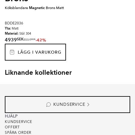
Köksblandare
Magnetic
Brons Matt
BDDE2036
Yta:
Matt
Material:
Stål 304
SEK
4939
-42%
SEK
8554
LÄGG I VARUKORG
Liknande kollektioner
ORVIANE
Item
1
of
1
KUNDSERVICE
HJÄLP
KUNDSERVICE
OFFERT
SPÅRA ORDER