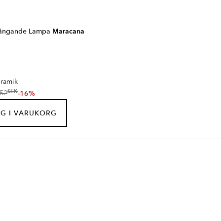
Hängande Lampa
Maracana
ramik
SEK
-16%
52
G I VARUKORG