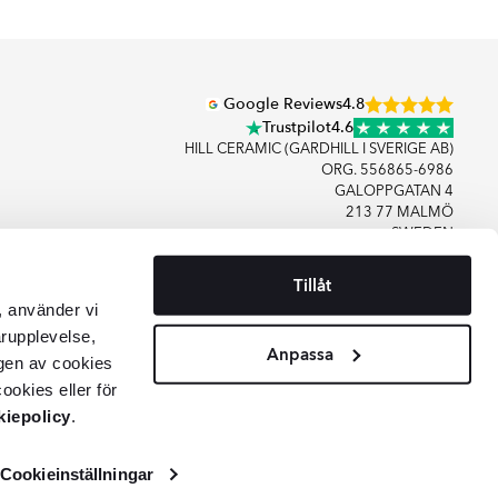
Google Reviews
4.8
Trustpilot
4.6
HILL CERAMIC (GARDHILL I SVERIGE AB)
ORG. 556865-6986
GALOPPGATAN 4
213 77 MALMÖ
SWEDEN
Tillåt
+46406083480
, använder vi
KONTAKTA OSS
arupplevelse,
Anpassa
gen av cookies
ookies eller för
iepolicy
.
Cookieinställningar