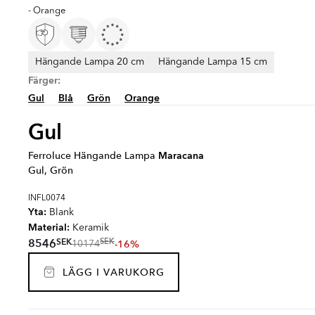
- Orange
Hängande Lampa 20 cm
Hängande Lampa 15 cm
Färger:
Gul
Blå
Grön
Orange
Gul
Ferroluce Hängande Lampa
Maracana
Gul, Grön
INFL0074
Yta:
Blank
Material:
Keramik
SEK
8546
SEK
-16%
10174
LÄGG I VARUKORG