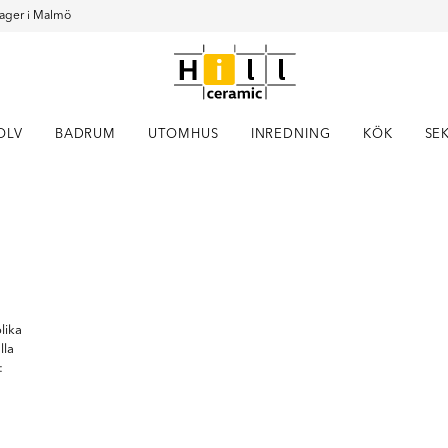
ager i Malmö
OLV
BADRUM
UTOMHUS
INREDNING
KÖK
SE
Item
1
of
5
lika
lla
: