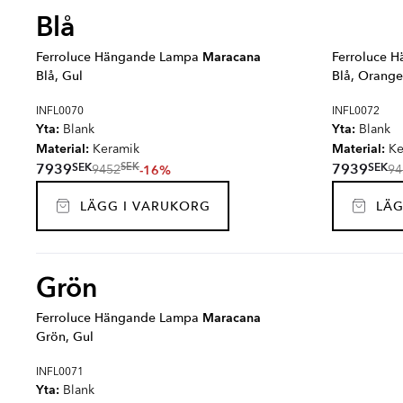
Blå
Ferroluce Hängande Lampa
Maracana
Ferroluce 
Blå, Gul
Blå, Orange
INFL0070
INFL0072
Yta:
Yta:
Blank
Blank
Material:
Material:
Keramik
Ke
SEK
SEK
7939
7939
SEK
-16%
9452
94
LÄGG I VARUKORG
LÄG
Grön
Ferroluce Hängande Lampa
Maracana
Grön, Gul
INFL0071
Yta:
Blank