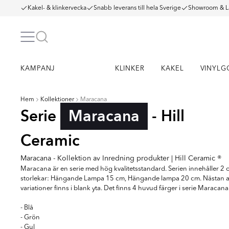
Kakel- & klinkervecka
Snabb leverans till hela Sverige
Showroom & L
KAMPANJ
KLINKER
KAKEL
VINYLG
Hem
Kollektioner
Maracana
Serie
Maracana
- Hill
Ceramic
Maracana - Kollektion av Inredning produkter | Hill Ceramic ®
Maracana är en serie med hög kvalitetsstandard. Serien innehåller 2 o
storlekar: Hängande Lampa 15 cm, Hängande lampa 20 cm. Nästan a
variationer finns i blank yta. Det finns 4 huvud färger i serie Maracana
- Blå
- Grön
- Gul