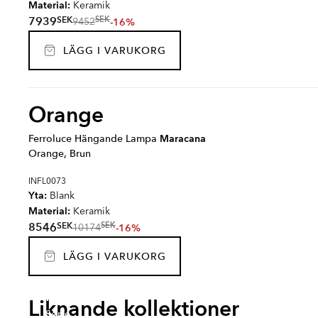
Material:
Keramik
SEK
7939
SEK
-16%
9452
LÄGG I VARUKORG
Orange
Ferroluce Hängande Lampa
Maracana
Orange, Brun
INFL0073
Yta:
Blank
Material:
Keramik
SEK
8546
SEK
-16%
10174
LÄGG I VARUKORG
RENOLIA
HELO
FARNEL
MUTR
Liknande kollektioner
Serie
Serie
Serie
Serie