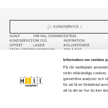
KUNDSERVICE
HJÄLP
OM HILL CERAMIC
EXTRAS
KUNDSERVICE
OM OSS
INSPIRATION
OFFERT
LAGER
KOLLEKTIONER
SPÅRA ORDER
SHOWROOM
TIPS & RÅD
KÖPVILLKOR
FOR PARTNERS
INTEGRITETSPOLICY
Information om cookies p
VARUPROV
FÖR KREATÖRER
COOKIEPOLICY
KVALITET
På vår webbplats använder 
strikt nödvändiga cookies.
genomföra analyser och ri
för att få en förbättrad an
att ta del av hur du kan än