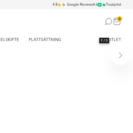
4.8
Google Reviews
4.6
Trustpilot
0
KELSKIFTE
PLATTSÄTTNING
OUTLET
1
/ 5