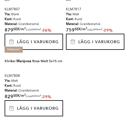
KLM7807
KLM7817
Yta:
Yta:
Blank
Matt
Kant:
Kant:
Rund
Rund
Material:
Material:
Granitkeramik
Granitkeramik
2
2
SEK
/
m
SEK
/
m
879
759
-26%
-29%
2
2
SEK
/
m
SEK
/
m
1194
1067
LÄGG I VARUKORG
LÄGG I VARUKORG
TRENDIGT
Klinker
Mariposa
Rosa Matt 5x15 cm
KLM7808
Yta:
Matt
Kant:
Rund
Material:
Granitkeramik
2
SEK
/
m
829
-29%
2
SEK
/
m
1169
LÄGG I VARUKORG