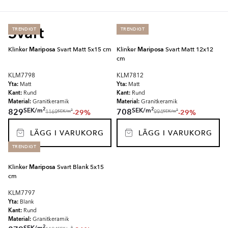
Svart
TRENDIGT
TRENDIGT
Klinker
Mariposa
Svart Matt 5x15 cm
Klinker
Mariposa
Svart Matt 12x12
cm
KLM7798
KLM7812
Yta:
Yta:
Matt
Matt
Kant:
Kant:
Rund
Rund
Material:
Material:
Granitkeramik
Granitkeramik
2
2
SEK
/
m
SEK
/
m
829
708
-29%
-29%
2
2
SEK
/
m
SEK
/
m
1169
994
LÄGG I VARUKORG
LÄGG I VARUKORG
TRENDIGT
Klinker
Mariposa
Svart Blank 5x15
cm
KLM7797
Yta:
Blank
Kant:
Rund
Material:
Granitkeramik
2
2