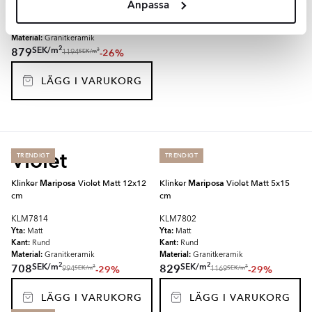
Anpassa
KLM7791
Yta:
Blank
Kant:
Rund
Material:
Granitkeramik
2
SEK
/
m
879
-26%
2
SEK
/
m
1194
LÄGG I VARUKORG
Violet
TRENDIGT
TRENDIGT
Klinker
Mariposa
Violet Matt 12x12
Klinker
Mariposa
Violet Matt 5x15
cm
cm
KLM7814
KLM7802
Yta:
Yta:
Matt
Matt
Kant:
Kant:
Rund
Rund
Material:
Material:
Granitkeramik
Granitkeramik
2
2
SEK
/
m
SEK
/
m
708
829
-29%
-29%
2
2
SEK
/
m
SEK
/
m
994
1169
LÄGG I VARUKORG
LÄGG I VARUKORG