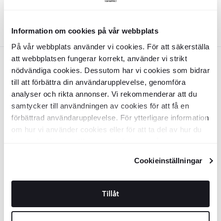
LÄGG I VARUKORG
Information om cookies på vår webbplats
På vår webbplats använder vi cookies. För att säkerställa
att webbplatsen fungerar korrekt, använder vi strikt
Vit
TRENDIGT
TRENDIGT
nödvändiga cookies. Dessutom har vi cookies som bidrar
till att förbättra din användarupplevelse, genomföra
Klinker
Mariposa
Vit Matt 12x12 cm
Klinker
Mariposa
Vit Matt 5x15 cm
analyser och rikta annonser. Vi rekommenderar att du
samtycker till användningen av cookies för att få en
KLM7809
KLM7792
förbättrad användarupplevelse. För ytterligare information
Yta:
Yta:
Matt
Matt
Kant:
Kant:
Rund
Rund
om hur vi använder cookies eller för att ta del av hur du
Material:
Material:
Granitkeramik
Granitkeramik
kan ändra dina inställningar, vänligen se vår
2
2
SEK
/
m
SEK
/
m
708
829
-29%
-29%
2
2
SEK
/
m
SEK
/
m
994
1169
Integritetspolicy
och
Cookiepolicy
.
Cookieinställningar
LÄGG I VARUKORG
LÄGG I VARUKORG
TRENDIGT
Tillåt
Klinker
Mariposa
Vit Blank 5x15 cm