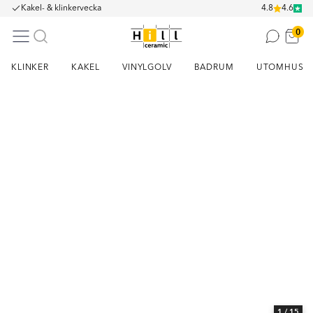
Kakel- & klinkervecka
4.8
4.6
0
KLINKER
KAKEL
VINYLGOLV
BADRUM
UTOMHUS
Item
1
of
15
1
/ 15