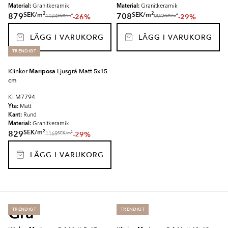
Material:
Material:
Granitkeramik
Granitkeramik
2
2
SEK
/
m
SEK
/
m
879
708
-26%
-29%
2
2
SEK
/
m
SEK
/
m
1194
994
LÄGG I VARUKORG
LÄGG I VARUKORG
TRENDIGT
Klinker
Mariposa
Ljusgrå Matt 5x15
cm
KLM7794
Yta:
Matt
Kant:
Rund
Material:
Granitkeramik
2
SEK
/
m
829
-29%
2
SEK
/
m
1169
LÄGG I VARUKORG
Grå
TRENDIGT
TRENDIGT