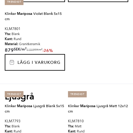
TRENDIGT
Klinker
Mariposa
Violet Blank 5x15
cm
KLM7801
Yta:
Blank
Kant:
Rund
Material:
Granitkeramik
2
SEK
/
m
879
-26%
2
SEK
/
m
1194
LÄGG I VARUKORG
Ljusgrå
TRENDIGT
TRENDIGT
Klinker
Mariposa
Ljusgrå Blank 5x15
Klinker
Mariposa
Ljusgrå Matt 12x12
cm
cm
KLM7793
KLM7810
Yta:
Yta:
Blank
Matt
Kant:
Kant:
Rund
Rund