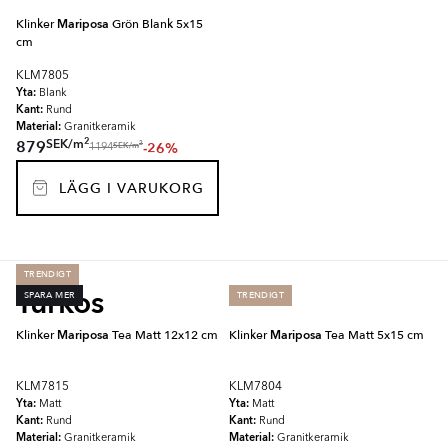
Klinker
Mariposa
Grön Blank 5x15
cm
KLM7805
Yta:
Blank
Kant:
Rund
Material:
Granitkeramik
2
SEK
/
m
879
-26%
2
SEK
/
m
1194
LÄGG I VARUKORG
TRENDIGT
Turkos
SPARA MER
TRENDIGT
Klinker
Mariposa
Tea Matt 12x12 cm
Klinker
Mariposa
Tea Matt 5x15 cm
KLM7815
KLM7804
Yta:
Yta:
Matt
Matt
Kant:
Kant:
Rund
Rund
Material:
Material:
Granitkeramik
Granitkeramik