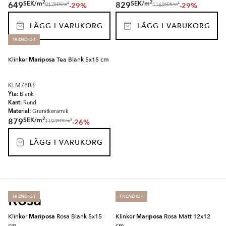
2
2
SEK
/
m
SEK
/
m
649
829
-29%
-29%
2
2
SEK
/
m
SEK
/
m
917
1169
LÄGG I VARUKORG
LÄGG I VARUKORG
TRENDIGT
Klinker
Mariposa
Tea Blank 5x15 cm
KLM7803
Yta:
Blank
Kant:
Rund
Material:
Granitkeramik
2
SEK
/
m
879
-26%
2
SEK
/
m
1194
LÄGG I VARUKORG
Rosa
TRENDIGT
TRENDIGT
Klinker
Mariposa
Rosa Blank 5x15
Klinker
Mariposa
Rosa Matt 12x12
cm
cm