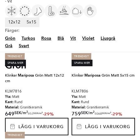
- Vit
12x12
5x15
Färger:
Grön
Turkos
Rosa
Blå
Vit
Violet
Ljusgrå
Grå
Svart
TRENDIGT
TRENDIGT
Grön
SPARA MER
SPARA MER
Klinker
Mariposa
Grön Matt 12x12
Klinker
Mariposa
Grön Matt 5x15 cm
cm
KLM7816
KLM7806
Yta:
Yta:
Matt
Matt
Kant:
Kant:
Rund
Rund
Material:
Material:
Granitkeramik
Granitkeramik
2
2
SEK
/
m
SEK
/
m
649
759
-29%
-29%
2
2
SEK
/
m
SEK
/
m
917
1068
LÄGG I VARUKORG
LÄGG I VARUKORG
TRENDIGT