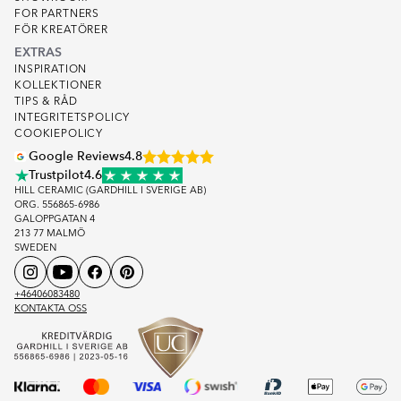
FOR PARTNERS
FÖR KREATÖRER
EXTRAS
INSPIRATION
KOLLEKTIONER
TIPS & RÅD
INTEGRITETSPOLICY
COOKIEPOLICY
Google Reviews
4.8
Trustpilot
4.6
HILL CERAMIC (GARDHILL I SVERIGE AB)
ORG. 556865-6986
GALOPPGATAN 4
213 77 MALMÖ
SWEDEN
+46406083480
KONTAKTA OSS