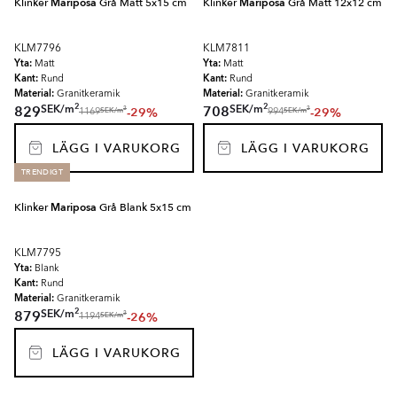
Klinker
Mariposa
Grå Matt 5x15 cm
Klinker
Mariposa
Grå Matt 12x12 cm
KLM7796
KLM7811
Yta:
Yta:
Matt
Matt
Kant:
Kant:
Rund
Rund
Material:
Material:
Granitkeramik
Granitkeramik
2
2
SEK
/
m
SEK
/
m
829
708
-29%
-29%
2
2
SEK
/
m
SEK
/
m
1169
994
LÄGG I VARUKORG
LÄGG I VARUKORG
TRENDIGT
Klinker
Mariposa
Grå Blank 5x15 cm
KLM7795
Yta:
Blank
Kant:
Rund
Material:
Granitkeramik
2
SEK
/
m
879
-26%
2
SEK
/
m
1194
LÄGG I VARUKORG