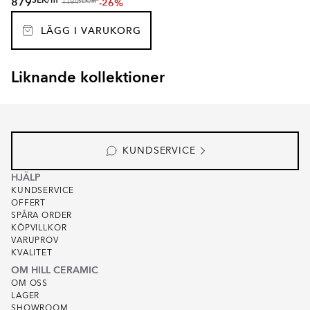
SEK
/
m
879
-26%
SEK
/
m
1194
LÄGG I VARUKORG
Liknande kollektioner
SEKEL
RAINBOW
Item
1
of
8
KUNDSERVICE
HJÄLP
KUNDSERVICE
OFFERT
SPÅRA ORDER
KÖPVILLKOR
VARUPROV
KVALITET
OM HILL CERAMIC
OM OSS
LAGER
SHOWROOM