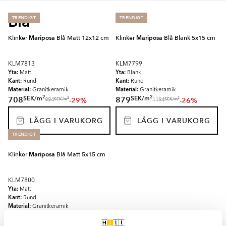
Blå
TRENDIGT
TRENDIGT
Klinker
Mariposa
Blå Matt 12x12 cm
Klinker
Mariposa
Blå Blank 5x15 cm
KLM7813
KLM7799
Yta:
Yta:
Matt
Blank
Kant:
Kant:
Rund
Rund
Material:
Material:
Granitkeramik
Granitkeramik
2
2
SEK
/
m
SEK
/
m
708
879
-29%
-26%
2
2
SEK
/
m
SEK
/
m
994
1194
LÄGG I VARUKORG
LÄGG I VARUKORG
TRENDIGT
Klinker
Mariposa
Blå Matt 5x15 cm
KLM7800
Yta:
Matt
Kant:
Rund
Material:
Granitkeramik
2
SEK
/
m
829
-29%
2
SEK
/
m
1169