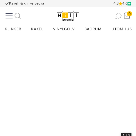
Kakel- & klinkervecka
4.8
4.6
0
KLINKER
KAKEL
VINYLGOLV
BADRUM
UTOMHUS
Item
1
of
3
1
/ 3