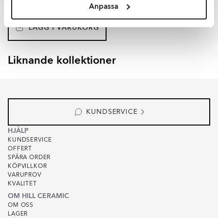
Anpassa
SEK
4945
-43%
SEK
8689
LÄGG I VARUKORG
Liknande kollektioner
SKADI
VALEN
Item
1
of
8
KUNDSERVICE
HJÄLP
KUNDSERVICE
OFFERT
SPÅRA ORDER
KÖPVILLKOR
VARUPROV
KVALITET
OM HILL CERAMIC
OM OSS
LAGER