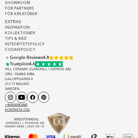
SHOWROOM
FOR PARTNERS
FÖR KREATÖRER
EXTRAS
INSPIRATION
KOLLEKTIONER
TIPS & RÅD
INTEGRITETSPOLICY
COOKIEPOLICY
Google Reviews
4.8
Trustpilot
4.6
HILL CERAMIC (GARDHILL I SVERIGE AB)
ORG. 556865-6986
GALOPPGATAN 4
213 77 MALMÖ
SWEDEN
+46406083480
KONTAKTA OSS