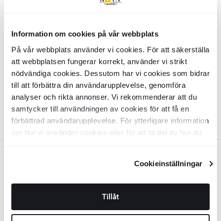
Brun
Loungefåtölj
Marvik
Brun
Information om cookies på vår webbplats
På vår webbplats använder vi cookies. För att säkerställa
INZV1681
att webbplatsen fungerar korrekt, använder vi strikt
Yta:
Matt
nödvändiga cookies. Dessutom har vi cookies som bidrar
Material:
Tyg
SEK
4945
-43%
SEK
till att förbättra din användarupplevelse, genomföra
8689
analyser och rikta annonser. Vi rekommenderar att du
LÄGG I VARUKORG
samtycker till användningen av cookies för att få en
förbättrad användarupplevelse. För ytterligare information
om hur vi använder cookies eller för att ta del av hur du
kan ändra dina inställningar, vänligen se vår
Vit
Integritetspolicy
och
Cookiepolicy
.
Cookieinställningar
Loungefåtölj
Marvik
Vit
Tillåt
INZV1680
Yta:
Matt
Material:
Tyg