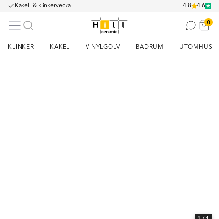
Kakel- & klinkervecka
4.8
4.6
0
KLINKER
KAKEL
VINYLGOLV
BADRUM
UTOMHUS
Item
1
of
1
1
/ 1