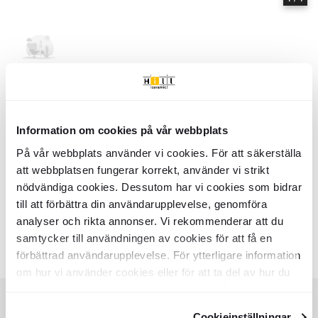
Hem
Kollektioner
Mauro
Serie
Mauro
- Hill Ceramic
Information om cookies på vår webbplats
Mauro - Kollektion av produkter | Hill Ceramic ®
Mauro är en serie med hög kvalitetsstandard. Serien innehåller 4 olika
På vår webbplats använder vi cookies. För att säkerställa
storlekar: Badrumsmatta 60x60 cm cm, Badrumsmatta 60x100 cm cm,
att webbplatsen fungerar korrekt, använder vi strikt
Badrumsmatta 70x120 cm cm, Badrumsmatta 80x160 cm cm. Nästan
alla variationer finns i bomull yta. Det finns 1 huvud färger i serie
nödvändiga cookies. Dessutom har vi cookies som bidrar
Mauro:
till att förbättra din användarupplevelse, genomföra
analyser och rikta annonser. Vi rekommenderar att du
- Rosa
samtycker till användningen av cookies för att få en
Färger:
Liknande kollektioner
CHARON
KONA
förbättrad användarupplevelse. För ytterligare information
Item
om hur vi använder cookies eller för att ta del av hur du
1
kan ändra dina inställningar, vänligen se vår
of
Integritetspolicy
och
Cookiepolicy
.
3
Cookieinställningar