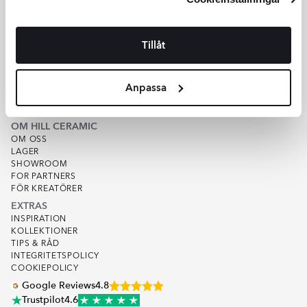
KUNDSERVICE
HJÄLP
Tillåt
KUNDSERVICE
OFFERT
SPÅRA ORDER
Anpassa
KÖPVILLKOR
VARUPROV
KVALITET
OM HILL CERAMIC
OM OSS
LAGER
SHOWROOM
FOR PARTNERS
FÖR KREATÖRER
EXTRAS
INSPIRATION
KOLLEKTIONER
TIPS & RÅD
INTEGRITETSPOLICY
COOKIEPOLICY
Google Reviews
4.8
Trustpilot
4.6