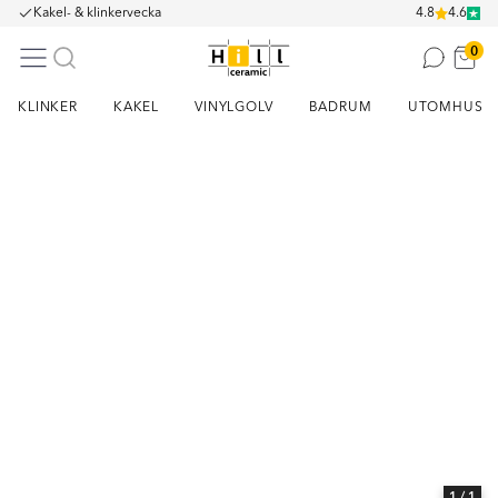
Kakel- & klinkervecka
4.8
4.6
0
KLINKER
KAKEL
VINYLGOLV
BADRUM
UTOMHUS
Item
1
of
1
1
/ 1