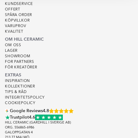
KUNDSERVICE
OFFERT
SPÅRA ORDER
KÖPVILLKOR
VARUPROV
KVALITET
OM HILL CERAMIC
OM OSS
LAGER
SHOWROOM
FOR PARTNERS
FÖR KREATÖRER
EXTRAS
INSPIRATION
KOLLEKTIONER
TIPS & RÅD
INTEGRITETSPOLICY
COOKIEPOLICY
Google Reviews
4.8
Trustpilot
4.6
HILL CERAMIC (GARDHILL I SVERIGE AB)
ORG. 556865-6986
GALOPPGATAN 4
213 77 MALMÖ