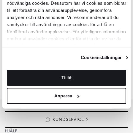
nödvändiga cookies. Dessutom har vi cookies som bidrar
Flerfärgad
till att förbättra din användarupplevelse, genomföra
analyser och rikta annonser. Vi rekommenderar att du
Klinker
Max Black
Flerfärgad
samtycker till användningen av cookies för att få en
Mönstrad Matt 20x20 cm
förbättrad användarupplevelse. För ytterligare information
KLM7029
om hur vi använder cookies eller för att ta del av hur du
Yta:
Matt
Kant:
kan ändra dina inställningar, vänligen se vår
Rund
Material:
Granitkeramik
Integritetspolicy
och
Cookiepolicy
.
2
SEK
/
m
698
-23%
2
SEK
/
m
913
Cookieinställningar
LÄGG I VARUKORG
Tillåt
Liknande kollektioner
AVENUE
CARINO
Anpassa
Item
1
of
3
KUNDSERVICE
HJÄLP