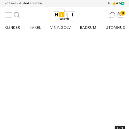
Kakel- & klinkervecka
4.8
4.6
0
KLINKER
KAKEL
VINYLGOLV
BADRUM
UTOMHUS
Item
1
of
3
1
/ 3