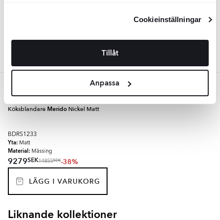
kan ändra dina inställningar, vänligen se vår
Material:
Mässing
Integritetspolicy
och
Cookiepolicy
.
SEK
8155
-38%
SEK
13053
Cookieinställningar
LÄGG I VARUKORG
Tillåt
Anpassa
Borstat Krom
Köksblandare
Merido
Nickel Matt
BDRS1233
Yta:
Matt
Material:
Mässing
SEK
9279
-38%
SEK
14855
LÄGG I VARUKORG
Liknande kollektioner
BEND
MOVENTO