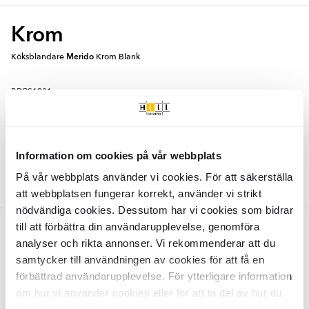
Krom
Köksblandare
Merido
Krom Blank
BDRS1231
Yta:
Blank
Material:
Mässing
SEK
5437
-38%
SEK
8703
Information om cookies på vår webbplats
LÄGG I VARUKORG
På vår webbplats använder vi cookies. För att säkerställa
att webbplatsen fungerar korrekt, använder vi strikt
nödvändiga cookies. Dessutom har vi cookies som bidrar
till att förbättra din användarupplevelse, genomföra
Svart
analyser och rikta annonser. Vi rekommenderar att du
Köksblandare
samtycker till användningen av cookies för att få en
Merido
Svart Matt
förbättrad användarupplevelse. För ytterligare information
om hur vi använder cookies eller för att ta del av hur du
BDRS1232
Yta:
Matt