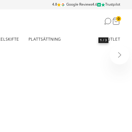
4.8
Google Reviews
4.6
Trustpilot
0
KELSKIFTE
PLATTSÄTTNING
OUTLET
1
/ 3