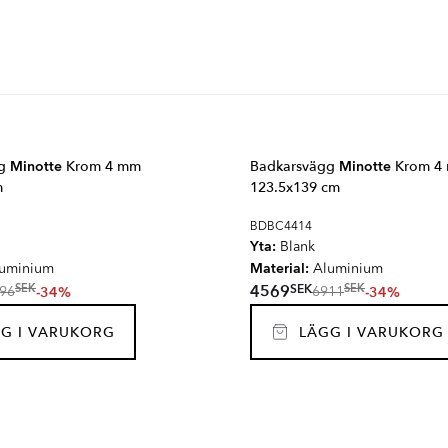
gg
Minotte
Krom 4 mm
Badkarsvägg
Minotte
Krom 4
m
123.5x139 cm
BDBC4414
Yta:
Blank
Material:
uminium
Aluminium
SEK
4569
SEK
SEK
-34%
-34%
96
6911
G I VARUKORG
LÄGG I VARUKORG
SE
VERIA
NE
PONTE
Serie
Serie