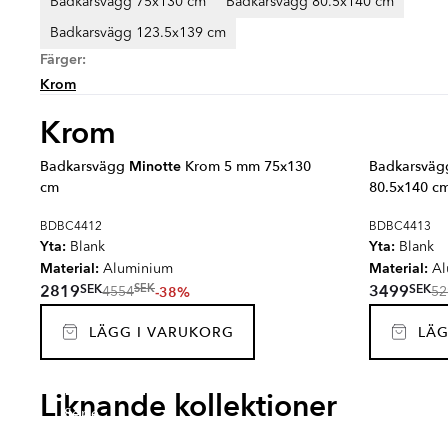
Badkarsvägg 75x130 cm
Badkarsvägg 80.5x140 cm
Badkarsvägg 123.5x139 cm
Färger:
Krom
Krom
Badkarsvägg
Minotte
Krom 5 mm 75x130
Badkarsvä
cm
80.5x140 c
BDBC4412
BDBC4413
Yta:
Yta:
Blank
Blank
Material:
Material:
Aluminium
Al
SEK
SEK
2819
3499
SEK
-38%
4554
52
LÄGG I VARUKORG
LÄG
GALAXIDI
GRAS
LOCARNO
LIMO
Liknande kollektioner
Serie
Serie
Serie
Serie