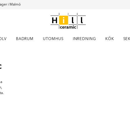
ager i Malmö
OLV
BADRUM
UTOMHUS
INREDNING
KÖK
SE
Item
c
1
of
3
ka
m,
ta.