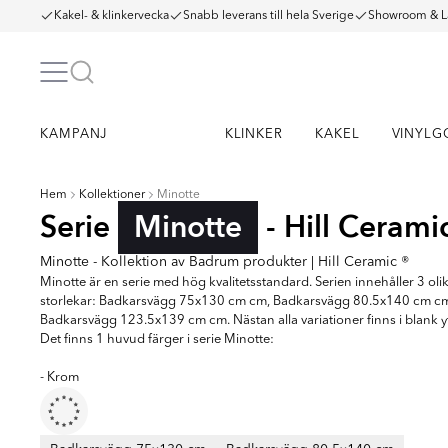
Kakel- & klinkervecka
Snabb leverans till hela Sverige
Showroom & L
KAMPANJ
KLINKER
KAKEL
VINYLG
Hem
Kollektioner
Minotte
Serie
Minotte
- Hill Cerami
Minotte - Kollektion av Badrum produkter | Hill Ceramic ®
Minotte är en serie med hög kvalitetsstandard. Serien innehåller 3 oli
storlekar: Badkarsvägg 75x130 cm cm, Badkarsvägg 80.5x140 cm c
Badkarsvägg 123.5x139 cm cm. Nästan alla variationer finns i blank y
Det finns 1 huvud färger i serie Minotte:
- Krom