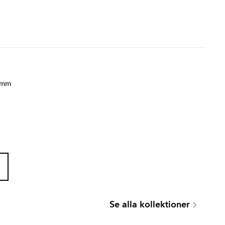
 mm
LOURMARIN
ATRI
Se alla kollektioner
Serie
Serie