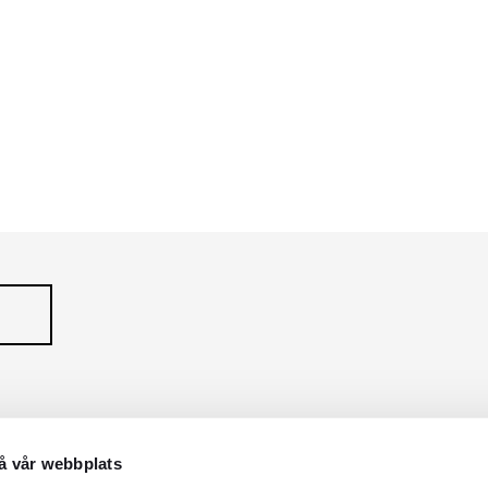
NO
ARTIQUE
UR
NORVELLE
Serie
Serie
å vår webbplats