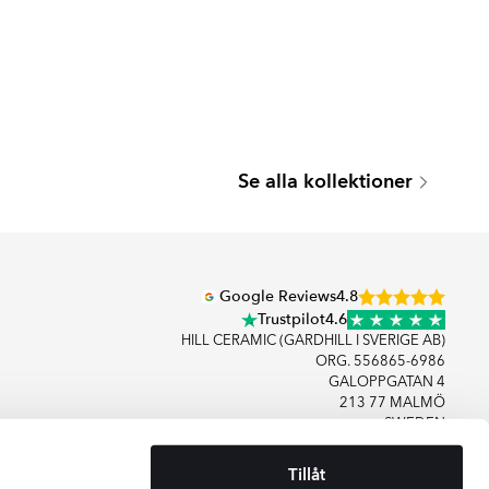
DARRO
ANTIGA
Se alla kollektioner
Serie
Serie
Google Reviews
4.8
Trustpilot
4.6
HILL CERAMIC (GARDHILL I SVERIGE AB)
ORG. 556865-6986
GALOPPGATAN 4
213 77 MALMÖ
SWEDEN
Tillåt
+46406083480