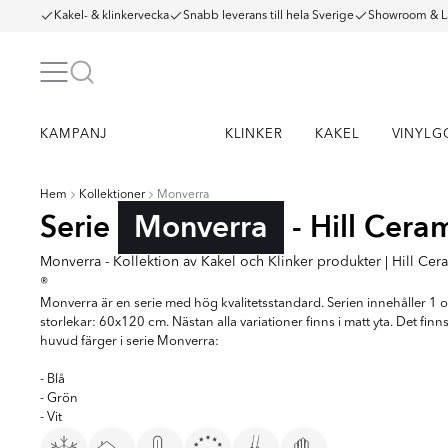
Kakel- & klinkervecka
Snabb leverans till hela Sverige
Showroom & L
KAMPANJ
KLINKER
KAKEL
VINYLG
Hem
Kollektioner
Monverra
Serie
Monverra
- Hill Cera
Monverra - Kollektion av Kakel och Klinker produkter | Hill Cer
®
Monverra är en serie med hög kvalitetsstandard. Serien innehåller 1 o
storlekar: 60x120 cm. Nästan alla variationer finns i matt yta. Det finn
huvud färger i serie Monverra:
- Blå
- Grön
- Vit