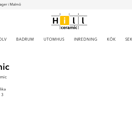
ager i Malmö
OLV
BADRUM
UTOMHUS
INREDNING
KÖK
SE
Item
mic
1
of
6
amic
lika
s 3