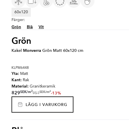
60x120
Färger:
Grön
Blå
Vit
Grön
Kakel
Monverra
Grön Matt 60x120 cm
KLPM6448
Yta:
Matt
Kant:
Rak
Material:
Granitkeramik
2
2
SEK
/
m
SEK
/
m
829
-13%
951
LÄGG I VARUKORG