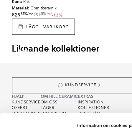
Kant:
Rak
Material:
Granitkeramik
2
2
SEK
/
m
SEK
/
m
829
-13%
951
LÄGG I VARUKORG
AVENUE
CARI
AVEIRO
LACO
Liknande kollektioner
Serie
Serie
Serie
Serie
KUNDSERVICE
HJÄLP
OM HILL CERAMIC
EXTRAS
KUNDSERVICE
OM OSS
INSPIRATION
OFFERT
LAGER
KOLLEKTIONER
SPÅRA ORDER
SHOWROOM
TIPS & RÅD
KÖPVILLKOR
FOR PARTNERS
INTEGRITETSPOLICY
Information om cookies p
VARUPROV
FÖR KREATÖRER
COOKIEPOLICY
KVALITET