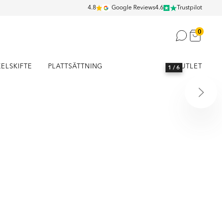
4.8
Google Reviews
4.6
Trustpilot
0
KELSKIFTE
PLATTSÄTTNING
OUTLET
1
/ 6