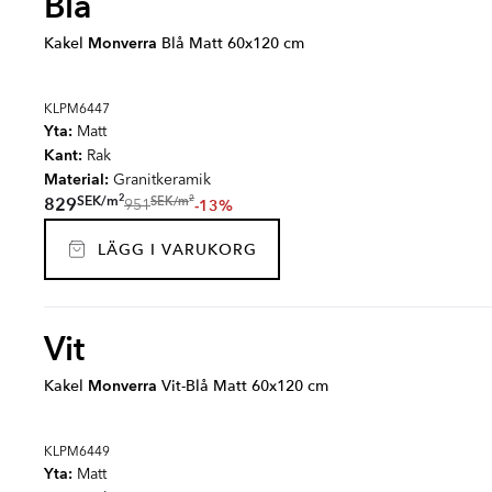
Blå
Kakel
Monverra
Blå Matt 60x120 cm
KLPM6447
Yta:
Matt
Kant:
Rak
Material:
Granitkeramik
2
2
SEK
/
m
SEK
/
m
829
-13%
951
LÄGG I VARUKORG
Vit
Kakel
Monverra
Vit-Blå Matt 60x120 cm
KLPM6449
Yta:
Matt