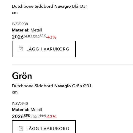
Dutchbone Sidobord
Navagio
Blå Ø31
cm
INZV0938
Material:
Metall
SEK
2026
SEK
-43%
3552
LÄGG I VARUKORG
Grön
Dutchbone Sidobord
Navagio
Grön Ø31
cm
INZV0940
Material:
Metall
SEK
2026
SEK
-43%
3552
LÄGG I VARUKORG