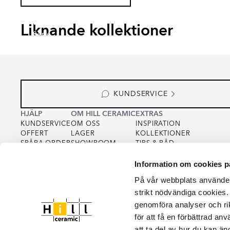
SKADI
VALE
DAIN
HOLL
Liknande kollektioner
Serie
Serie
Serie
Serie
KUNDSERVICE
HJÄLP
OM HILL CERAMIC
EXTRAS
KUNDSERVICE
OM OSS
INSPIRATION
OFFERT
LAGER
KOLLEKTIONER
SPÅRA ORDER
SHOWROOM
TIPS & RÅD
KÖPVILLKOR
FOR PARTNERS
INTEGRITETSPOLICY
Information om cookies p
VARUPROV
FÖR KREATÖRER
COOKIEPOLICY
KVALITET
På vår webbplats använder 
strikt nödvändiga cookies.
genomföra analyser och ri
för att få en förbättrad an
att ta del av hur du kan än