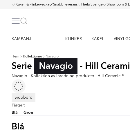
Kakel- & klinkervecka
Snabb leverans till hela Sverige
Showroom & L
KAMPANJ
KLINKER
KAKEL
VINYLG
Hem
Kollektioner
Navagio
Serie
Navagio
- Hill Ceram
Navagio - Kollektion av Inredning produkter | Hill Ceramic ®
Sidobord
Färger:
Blå
Grön
Blå