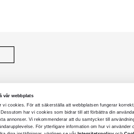
N
WELTON
OW
POLLUX
Serie
Serie
å vår webbplats
vi cookies. För att säkerställa att webbplatsen fungerar korrekt
 Dessutom har vi cookies som bidrar till att förbättra din använd
kta annonser. Vi rekommenderar att du samtycker till användnin
vändarupplevelse. För ytterligare information om hur vi använder c
dra dina inställningar, vänligen se vår
Integritetspolicy
och
Cook