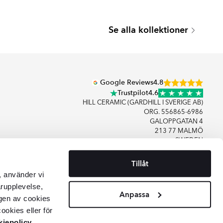
MIMOSA
BOSQUE
Se alla kollektioner
Serie
Serie
Google Reviews
4.8
Trustpilot
4.6
HILL CERAMIC (GARDHILL I SVERIGE AB)
ORG. 556865-6986
GALOPPGATAN 4
213 77 MALMÖ
SWEDEN
Tillåt
+46406083480
, använder vi
KONTAKTA OSS
arupplevelse,
Anpassa
gen av cookies
ookies eller för
iepolicy
.