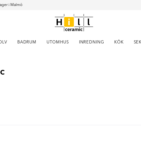
ager i Malmö
OLV
BADRUM
UTOMHUS
INREDNING
KÖK
SE
Item
ic
1
of
4