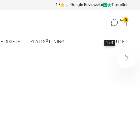
4.8
Google Reviews
4.6
Trustpilot
0
KELSKIFTE
PLATTSÄTTNING
OUTLET
1
/ 4