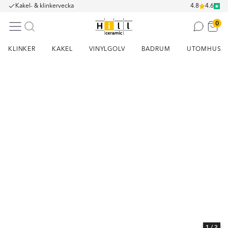
Kakel- & klinkervecka
4.8
4.6
0
KLINKER
KAKEL
VINYLGOLV
BADRUM
UTOMHUS
Item
1
of
2
1
/ 2