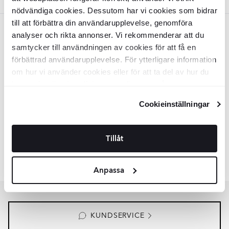
Svart
nödvändiga cookies. Dessutom har vi cookies som bidrar
till att förbättra din användarupplevelse, genomföra
Svart
analyser och rikta annonser. Vi rekommenderar att du
samtycker till användningen av cookies för att få en
Vägglampa
Nerina Ny
Svart, Guld
förbättrad användarupplevelse. För ytterligare information
Matt
om hur vi använder cookies eller för att ta del av hur du
INTK1623
kan ändra dina inställningar, vänligen se vår
Yta:
Matt
Material:
Integritetspolicy
och
Cookiepolicy
.
Metall, Plast, Tyg
Cookieinställningar
SEK
839
-27%
SEK
1142
LÄGG I VARUKORG
Tillåt
Liknande kollektioner
RENOLIA
HELOR
Anpassa
Item
1
of
7
KUNDSERVICE