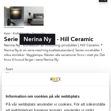
Hem
Kollektioner
Nerina Ny
Serie
Nerina Ny
- Hill Ceramic
Nerina Ny - Kollektion av Inredning produkter | Hill Ceramic ®
Nerina Ny är en serie med hög kvalitetsstandard. Serien innehåller 1
olika storlekar: Vägglampa. Nästan alla variationer finns i matt yta. Det
finns 4 huvud färger i serie Nerina Ny:
- Svart
- Silver
- Guld
- Vit
Information om cookies på vår webbplats
Vägglampa
På vår webbplats använder vi cookies. För att säkerställa
Färger:
att webbplatsen fungerar korrekt, använder vi strikt