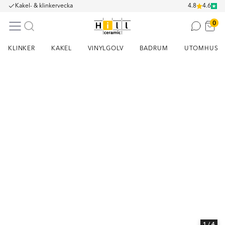
Kakel- & klinkervecka
4.8
4.6
0
KLINKER
KAKEL
VINYLGOLV
BADRUM
UTOMHUS
Item
1
of
4
1
/ 4