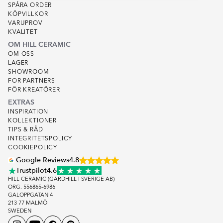
SPÅRA ORDER
KÖPVILLKOR
VARUPROV
KVALITET
OM HILL CERAMIC
OM OSS
LAGER
SHOWROOM
FOR PARTNERS
FÖR KREATÖRER
EXTRAS
INSPIRATION
KOLLEKTIONER
TIPS & RÅD
INTEGRITETSPOLICY
COOKIEPOLICY
Google Reviews
4.8
Trustpilot
4.6
HILL CERAMIC (GARDHILL I SVERIGE AB)
ORG. 556865-6986
GALOPPGATAN 4
213 77 MALMÖ
SWEDEN