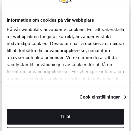
Svart
Badrumspall
Plint
Svart Matt
Badrumspall
Plint
Svart Matt
Information om cookies på vår webbplats
På vår webbplats använder vi cookies. För att säkerställa
BDSA5795
BDSA5793
att webbplatsen fungerar korrekt, använder vi strikt
Yta:
Yta:
Matt
Matt
nödvändiga cookies. Dessutom har vi cookies som bidrar
Material:
Material:
Plast
Plast
SEK
SEK
226
359
-38%
-39%
SEK
SEK
till att förbättra din användarupplevelse, genomföra
365
586
analyser och rikta annonser. Vi rekommenderar att du
LÄGG I VARUKORG
LÄGG I VARUKORG
samtycker till användningen av cookies för att få en
förbättrad användarupplevelse. För ytterligare information
om hur vi använder cookies eller för att ta del av hur du
kan ändra dina inställningar, vänligen se vår
Vit
Integritetspolicy
och
Cookiepolicy
.
Cookieinställningar
Badrumspall
Plint
Vit Matt
Tillåt
BDSA5794
Yta:
Matt
Material:
Plast