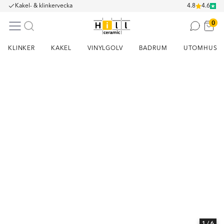
Kakel- & klinkervecka
4.8
4.6
0
KLINKER
KAKEL
VINYLGOLV
BADRUM
UTOMHUS
Item
1
of
6
1
/ 6