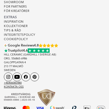
SHOWROOM
FOR PARTNERS
FÖR KREATÖRER
EXTRAS
INSPIRATION
KOLLEKTIONER
TIPS & RÅD
INTEGRITETSPOLICY
COOKIEPOLICY
Google Reviews
4.8
Trustpilot
4.6
HILL CERAMIC (GARDHILL I SVERIGE AB)
ORG. 556865-6986
GALOPPGATAN 4
213 77 MALMÖ
SWEDEN
+46406083480
KONTAKTA OSS