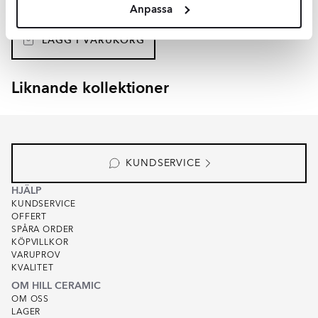
Anpassa
SEK
589
-38%
SEK
953
LÄGG I VARUKORG
Liknande kollektioner
CHARON
KONA
Item
1
of
3
KUNDSERVICE
HJÄLP
KUNDSERVICE
OFFERT
SPÅRA ORDER
KÖPVILLKOR
VARUPROV
KVALITET
OM HILL CERAMIC
OM OSS
LAGER