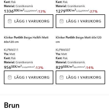
Kant:
Kant:
Rak
Rak
Material:
Material:
Granitkeramik
Granitkeramik
2
2
SEK
/
m
SEK
/
m
1336
1279
-12%
-27%
2
2
SEK
/
m
SEK
/
m
1525
1756
LÄGG I VARUKORG
LÄGG I VARUKORG
Klinker
Portlith
Beige Halkfri Matt
Klinker
Portlith
Beige Matt 60x120
60x120 cm
cm
KLPM6511
KLPM6507
Yta:
Yta:
Matt
Matt
Kant:
Kant:
Rak
Rak
Material:
Material:
Granitkeramik
Granitkeramik
2
2
SEK
/
m
SEK
/
m
956
829
-13%
-14%
2
2
SEK
/
m
SEK
/
m
1106
961
LÄGG I VARUKORG
LÄGG I VARUKORG
Brun