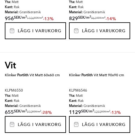
Yta:
Yta:
Matt
Matt
Kant:
Kant:
Rak
Rak
Material:
Material:
Granitkeramik
Granitkeramik
2
2
SEK
/
m
SEK
/
m
956
829
-13%
-14%
2
2
SEK
/
m
SEK
/
m
1106
961
LÄGG I VARUKORG
LÄGG I VARUKORG
Vit
Klinker
Portlith
Vit Matt 60x60 cm
Klinker
Portlith
Vit Matt 90x90 cm
KLPM6550
KLPM6546
Yta:
Yta:
Matt
Matt
Kant:
Kant:
Rak
Rak
Material:
Material:
Granitkeramik
Granitkeramik
2
2
SEK
/
m
SEK
/
m
655
1129
-28%
-13%
2
2
SEK
/
m
SEK
/
m
910
1293
LÄGG I VARUKORG
LÄGG I VARUKORG