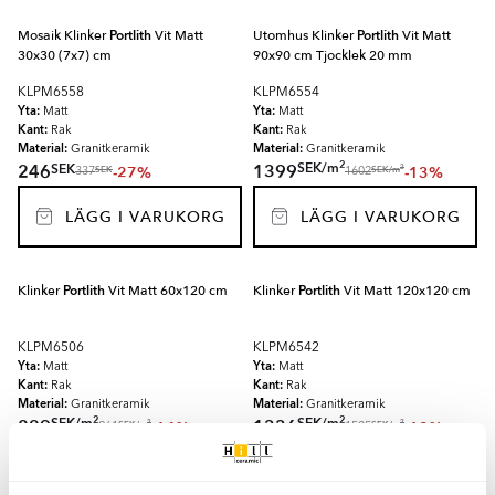
Mosaik Klinker
Portlith
Vit Matt
Utomhus Klinker
Portlith
Vit Matt
30x30 (7x7) cm
90x90 cm Tjocklek 20 mm
KLPM6558
KLPM6554
Yta:
Yta:
Matt
Matt
Kant:
Kant:
Rak
Rak
Material:
Material:
Granitkeramik
Granitkeramik
2
SEK
/
m
SEK
246
1399
-27%
-13%
2
SEK
SEK
/
m
337
1602
LÄGG I VARUKORG
LÄGG I VARUKORG
Klinker
Portlith
Vit Matt 60x120 cm
Klinker
Portlith
Vit Matt 120x120 cm
KLPM6506
KLPM6542
Yta:
Yta:
Matt
Matt
Kant:
Kant:
Rak
Rak
Material:
Material:
Granitkeramik
Granitkeramik
2
2
SEK
/
m
SEK
/
m
829
1336
-14%
-12%
2
2
SEK
/
m
SEK
/
m
961
1525
LÄGG I VARUKORG
LÄGG I VARUKORG