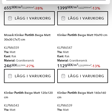
Material:
Material:
Granitkeramik
Granitkeramik
2
2
SEK
/
m
SEK
/
m
655
1399
-28%
-13%
2
2
SEK
/
m
SEK
/
m
910
1602
LÄGG I VARUKORG
LÄGG I VARUKORG
Mosaik Klinker
Portlith
Beige Matt
Klinker
Portlith
Beige Matt 90x90 cm
30x30 (7x7) cm
KLPM6559
KLPM6547
Yta:
Yta:
Matt
Matt
Kant:
Kant:
Rak
Rak
Material:
Material:
Granitkeramik
Granitkeramik
2
SEK
/
m
SEK
246
1129
-27%
-13%
2
SEK
SEK
/
m
337
1293
LÄGG I VARUKORG
LÄGG I VARUKORG
Klinker
Portlith
Beige Matt 120x120
Klinker
Portlith
Beige Matt 160x160
cm
cm
KLPM6543
KLPM6539
Yta:
Yta:
Matt
Matt