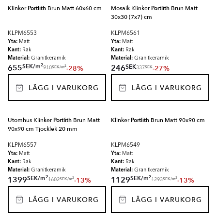
Klinker
Portlith
Brun Matt 60x60 cm
Mosaik Klinker
Portlith
Brun Matt
30x30 (7x7) cm
KLPM6553
KLPM6561
Yta:
Yta:
Matt
Matt
Kant:
Kant:
Rak
Rak
Material:
Material:
Granitkeramik
Granitkeramik
2
SEK
/
m
SEK
655
246
-28%
-27%
2
SEK
/
m
SEK
910
337
LÄGG I VARUKORG
LÄGG I VARUKORG
Utomhus Klinker
Portlith
Brun Matt
Klinker
Portlith
Brun Matt 90x90 cm
90x90 cm Tjocklek 20 mm
KLPM6557
KLPM6549
Yta:
Yta:
Matt
Matt
Kant:
Kant:
Rak
Rak
Material:
Material:
Granitkeramik
Granitkeramik
2
2
SEK
/
m
SEK
/
m
1399
1129
-13%
-13%
2
2
SEK
/
m
SEK
/
m
1602
1293
LÄGG I VARUKORG
LÄGG I VARUKORG