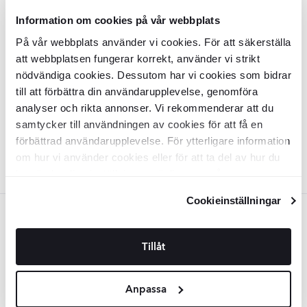
Information om cookies på vår webbplats
Klinker
Portlith
Vit Matt 160x160 cm
Klinker
Portlith
Vit Halkfri Matt
På vår webbplats använder vi cookies. För att säkerställa
60x120 cm
att webbplatsen fungerar korrekt, använder vi strikt
KLPM6538
KLPM6510
nödvändiga cookies. Dessutom har vi cookies som bidrar
Yta:
Yta:
Matt
Matt
Kant:
Kant:
till att förbättra din användarupplevelse, genomföra
Rak
Rak
Material:
Material:
Granitkeramik
Granitkeramik
analyser och rikta annonser. Vi rekommenderar att du
2
2
SEK
/
m
SEK
/
m
1279
956
-27%
-13%
2
2
SEK
/
m
SEK
/
m
1756
1106
samtycker till användningen av cookies för att få en
förbättrad användarupplevelse. För ytterligare information
LÄGG I VARUKORG
LÄGG I VARUKORG
om hur vi använder cookies eller för att ta del av hur du
kan ändra dina inställningar, vänligen se vår
Integritetspolicy
och
Cookiepolicy
.
Cookieinställningar
Beige
Klinker
Portlith
Beige Matt 60x60 cm
Utomhus Klinker
Portlith
Beige Matt
Tillåt
90x90 cm Tjocklek 20 mm
KLPM6551
KLPM6555
Anpassa
Yta:
Yta:
Matt
Matt
Kant:
Kant:
Rak
Rak