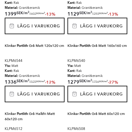
Kant:
Kant:
Rak
Rak
Material:
Material:
Granitkeramik
Granitkeramik
2
2
SEK
/
m
SEK
/
m
1399
1129
-13%
-13%
2
2
SEK
/
m
SEK
/
m
1602
1293
LÄGG I VARUKORG
LÄGG I VARUKORG
Klinker
Portlith
Grå Matt 120x120 cm
Klinker
Portlith
Grå Matt 160x160 cm
KLPM6544
KLPM6540
Yta:
Yta:
Matt
Matt
Kant:
Kant:
Rak
Rak
Material:
Material:
Granitkeramik
Granitkeramik
2
2
SEK
/
m
SEK
/
m
1336
1279
-12%
-27%
2
2
SEK
/
m
SEK
/
m
1525
1756
LÄGG I VARUKORG
LÄGG I VARUKORG
Klinker
Portlith
Grå Halkfri Matt
Klinker
Portlith
Grå Matt 60x120 cm
60x120 cm
KLPM6512
KLPM6508