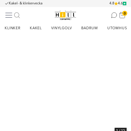
Kakel- & klinkervecka
4.8
4.6
0
KLINKER
KAKEL
VINYLGOLV
BADRUM
UTOMHUS
Item
1
of
15
1
/ 15