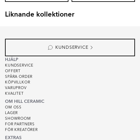
Liknande kollektioner
GARDEN STONE
KIT-KAT
Item
1
of
4
KUNDSERVICE
HJÄLP
KUNDSERVICE
OFFERT
SPÅRA ORDER
KÖPVILLKOR
VARUPROV
KVALITET
OM HILL CERAMIC
OM OSS
LAGER
SHOWROOM
FOR PARTNERS
FÖR KREATÖRER
EXTRAS