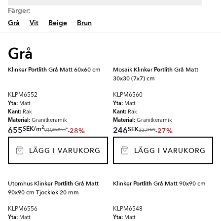
Färger:
Grå
Vit
Beige
Brun
Grå
Klinker
Portlith
Grå Matt 60x60 cm
Mosaik Klinker
Portlith
Grå Matt
30x30 (7x7) cm
KLPM6552
KLPM6560
Yta:
Yta:
Matt
Matt
Kant:
Kant:
Rak
Rak
Material:
Material:
Granitkeramik
Granitkeramik
2
SEK
/
m
SEK
655
246
-28%
-27%
2
SEK
/
m
SEK
910
337
LÄGG I VARUKORG
LÄGG I VARUKORG
Utomhus Klinker
Portlith
Grå Matt
Klinker
Portlith
Grå Matt 90x90 cm
90x90 cm Tjocklek 20 mm
KLPM6556
KLPM6548
Yta:
Yta:
Matt
Matt