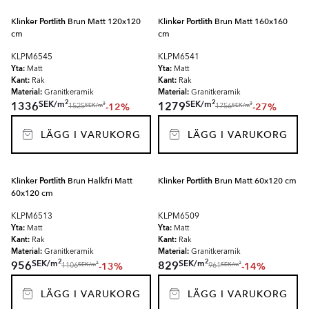
Klinker
Portlith
Brun Matt 120x120
Klinker
Portlith
Brun Matt 160x160
cm
cm
KLPM6545
KLPM6541
Yta:
Yta:
Matt
Matt
Kant:
Kant:
Rak
Rak
Material:
Material:
Granitkeramik
Granitkeramik
2
2
SEK
/
m
SEK
/
m
1336
1279
-12%
-27%
2
2
SEK
/
m
SEK
/
m
1525
1756
LÄGG I VARUKORG
LÄGG I VARUKORG
Klinker
Portlith
Brun Halkfri Matt
Klinker
Portlith
Brun Matt 60x120 cm
60x120 cm
KLPM6513
KLPM6509
Yta:
Yta:
Matt
Matt
Kant:
Kant:
Rak
Rak
Material:
Material:
Granitkeramik
Granitkeramik
2
2
SEK
/
m
SEK
/
m
956
829
-13%
-14%
2
2
SEK
/
m
SEK
/
m
1106
961
LÄGG I VARUKORG
LÄGG I VARUKORG