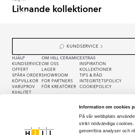
RENOLIA
HELO
FARNEL
MUTR
Liknande kollektioner
Serie
Serie
Serie
Serie
KUNDSERVICE
HJÄLP
OM HILL CERAMIC
EXTRAS
KUNDSERVICE
OM OSS
INSPIRATION
OFFERT
LAGER
KOLLEKTIONER
SPÅRA ORDER
SHOWROOM
TIPS & RÅD
KÖPVILLKOR
FOR PARTNERS
INTEGRITETSPOLICY
VARUPROV
FÖR KREATÖRER
COOKIEPOLICY
KVALITET
Information om cookies p
På vår webbplats använder 
strikt nödvändiga cookies.
genomföra analyser och ri