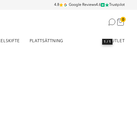
4.8
Google Reviews
4.6
Trustpilot
0
KELSKIFTE
PLATTSÄTTNING
OUTLET
1
/ 1