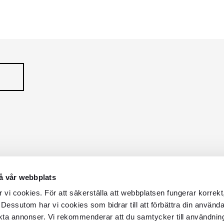
R
TRACER 1-FAS
IA
LUNESSA
Serie
Serie
å vår webbplats
vi cookies. För att säkerställa att webbplatsen fungerar korrekt
 Dessutom har vi cookies som bidrar till att förbättra din använd
kta annonser. Vi rekommenderar att du samtycker till användnin