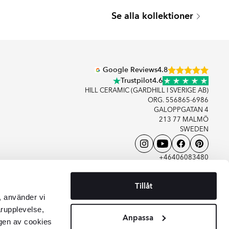
SEATTLE
Se alla kollektioner
Serie
Google Reviews
4.8
Trustpilot
4.6
HILL CERAMIC (GARDHILL I SVERIGE AB)
ORG. 556865-6986
GALOPPGATAN 4
213 77 MALMÖ
SWEDEN
+46406083480
KONTAKTA OSS
Tillåt
, använder vi
arupplevelse,
Anpassa
gen av cookies