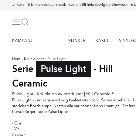
Kakel- & klinkervecka
Snabb leverans till hela Sverige
Showroom & L
KAMPANJ
KLINKER
KAKEL
VINYLG
Hem
Kollektioner
Pulse Light
Serie
Pulse Light
- Hill
Ceramic
Pulse Light - Kollektion av produkter | Hill Ceramic ®
Pulse Light är en serie med hög kvalitetsstandard. Serien innehåller 1 
storlekar: Bordslampa. Nästan alla variationer finns i matt yta. Det finn
huvud färger i serie Pulse Light:
- Grå
- Vit
Färger: