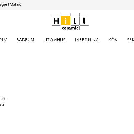
ager i Malmö
OLV
BADRUM
UTOMHUS
INREDNING
KÖK
SE
Item
1
of
1
olika
s 2