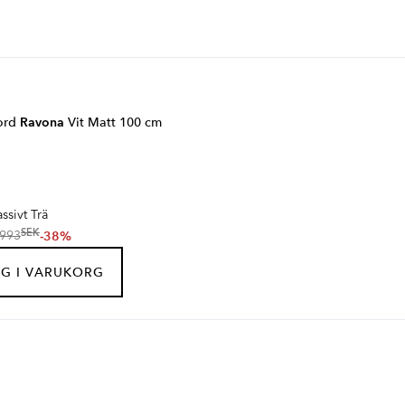
bord
Ravona
Vit Matt 100 cm
sivt Trä
SEK
-38%
993
G I VARUKORG