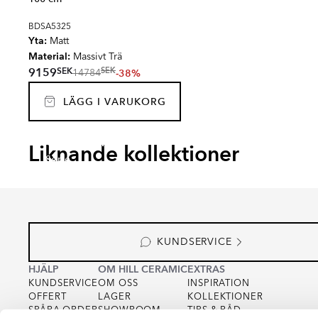
BDSA5325
Yta:
Matt
Material:
Massivt Trä
SEK
9159
SEK
-38%
14784
LÄGG I VARUKORG
EKSKÄR TOPS
OMNI
CARRANO
MADE
Liknande kollektioner
Serie
Serie
Serie
Serie
KUNDSERVICE
HJÄLP
OM HILL CERAMIC
EXTRAS
KUNDSERVICE
OM OSS
INSPIRATION
OFFERT
LAGER
KOLLEKTIONER
SPÅRA ORDER
SHOWROOM
TIPS & RÅD