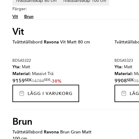
Tvättställsskåp 80 cm
Tvättställsskåp 100 cm
Färger:
Vit
Brun
Vit
Tvättställsbord
Ravona
Vit Matt 80 cm
Tvättställs
BDSA5322
BDSA5323
Yta:
Yta:
Matt
Matt
Material:
Material:
Massivt Trä
Mas
SEK
SEK
9159
9908
SEK
-38%
14784
15
LÄGG I VARUKORG
LÄG
Brun
Tvättställsbord
Ravona
Brun Gran Matt
100 cm