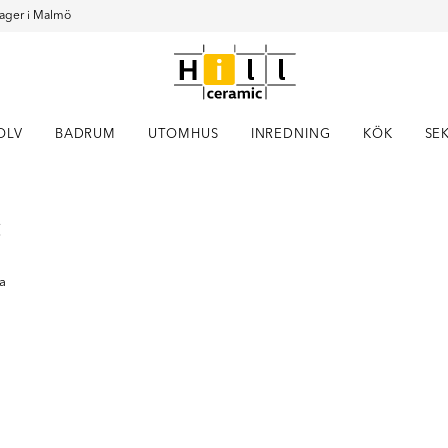
ager i Malmö
OLV
BADRUM
UTOMHUS
INREDNING
KÖK
SE
Item
c
1
of
15
ka