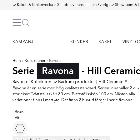
Kakel- & klinkervecka
Snabb leverans till hela Sverige
Showroom & L
KAMPANJ
KLINKER
KAKEL
VINYLG
Hem
Kollektioner
Ravona
Serie
Ravona
- Hill Cerami
Ravona - Kollektion av Badrum produkter | Hill Ceramic ®
Ravona är en serie med hög kvalitetsstandard. Serien innehåller 2 oli
storlekar: Tvättställsskåp 80 cm, Tvättställsskåp 100 cm. Nästan alla
variationer finns i matt yta. Det finns 2 huvud färger i serie Ravona:
- Brun
- Vit