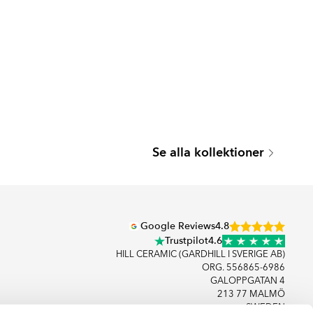
PICONE
Se alla kollektioner
Serie
Google Reviews
4.8
Trustpilot
4.6
HILL CERAMIC (GARDHILL I SVERIGE AB)
ORG. 556865-6986
GALOPPGATAN 4
213 77 MALMÖ
SWEDEN