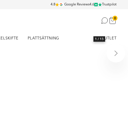
4.8
Google Reviews
4.6
Trustpilot
0
KELSKIFTE
PLATTSÄTTNING
OUTLET
1
/ 15