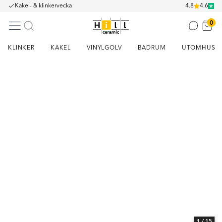
Kakel- & klinkervecka
4.8
4.6
0
KLINKER
KAKEL
VINYLGOLV
BADRUM
UTOMHUS
Item
1
of
15
1
/ 15