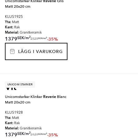
Unicomstarker Klinker
Reverie
Gris
Matt 20x20 cm
KLUS1925
Yta:
Matt
Kant:
Rak
Material:
Granitkeramik
2
SEK
/
m
1379
-35%
2
SEK
/
m
2121
LÄGG I VARUKORG
Vit
UNICOM STARKER
Unicomstarker Klinker
Reverie
Blanc
Matt 20x20 cm
KLUS1928
Yta:
Matt
Kant:
Rak
Material:
Granitkeramik
2
SEK
/
m
1379
-35%
2
SEK
/
m
2121