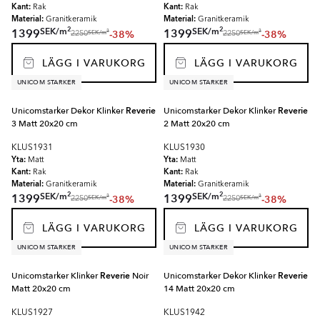
Kant:
Kant:
Rak
Rak
Material:
Material:
Granitkeramik
Granitkeramik
2
2
SEK
/
m
SEK
/
m
1399
1399
-38%
-38%
2
2
SEK
/
m
SEK
/
m
2250
2250
LÄGG I VARUKORG
LÄGG I VARUKORG
UNICOM STARKER
UNICOM STARKER
Unicomstarker Dekor Klinker
Reverie
Unicomstarker Dekor Klinker
Reverie
3 Matt 20x20 cm
2 Matt 20x20 cm
KLUS1931
KLUS1930
Yta:
Yta:
Matt
Matt
Kant:
Kant:
Rak
Rak
Material:
Material:
Granitkeramik
Granitkeramik
2
2
SEK
/
m
SEK
/
m
1399
1399
-38%
-38%
2
2
SEK
/
m
SEK
/
m
2250
2250
LÄGG I VARUKORG
LÄGG I VARUKORG
UNICOM STARKER
UNICOM STARKER
Unicomstarker Klinker
Reverie
Noir
Unicomstarker Dekor Klinker
Reverie
Matt 20x20 cm
14 Matt 20x20 cm
KLUS1927
KLUS1942