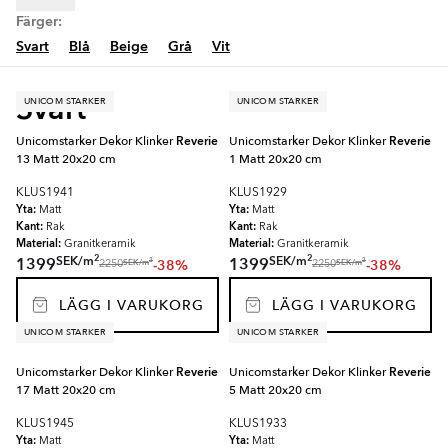
Färger:
Svart
Blå
Beige
Grå
Vit
Svart
UNICOM STARKER
UNICOM STARKER
Unicomstarker Dekor Klinker
Reverie
Unicomstarker Dekor Klinker
Reverie
13 Matt 20x20 cm
1 Matt 20x20 cm
KLUS1941
KLUS1929
Yta:
Yta:
Matt
Matt
Kant:
Kant:
Rak
Rak
Material:
Material:
Granitkeramik
Granitkeramik
2
2
SEK
/
m
SEK
/
m
1399
1399
-38%
-38%
2
2
SEK
/
m
SEK
/
m
2250
2250
LÄGG I VARUKORG
LÄGG I VARUKORG
UNICOM STARKER
UNICOM STARKER
Unicomstarker Dekor Klinker
Reverie
Unicomstarker Dekor Klinker
Reverie
17 Matt 20x20 cm
5 Matt 20x20 cm
KLUS1945
KLUS1933
Yta:
Yta:
Matt
Matt