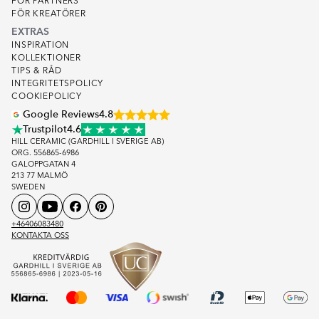
FOR PARTNERS
FÖR KREATÖRER
EXTRAS
INSPIRATION
KOLLEKTIONER
TIPS & RÅD
INTEGRITETSPOLICY
COOKIEPOLICY
Google Reviews
4.8
Trustpilot
4.6
HILL CERAMIC (GARDHILL I SVERIGE AB)
ORG. 556865-6986
GALOPPGATAN 4
213 77 MALMÖ
SWEDEN
+46406083480
KONTAKTA OSS