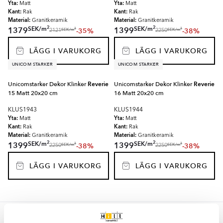
Yta:
Yta:
Matt
Matt
Kant:
Kant:
Rak
Rak
Material:
Material:
Granitkeramik
Granitkeramik
2
2
SEK
/
m
SEK
/
m
1379
1399
-35%
-38%
2
2
SEK
/
m
SEK
/
m
2121
2250
LÄGG I VARUKORG
LÄGG I VARUKORG
UNICOM STARKER
UNICOM STARKER
Unicomstarker Dekor Klinker
Reverie
Unicomstarker Dekor Klinker
Reverie
15 Matt 20x20 cm
16 Matt 20x20 cm
KLUS1943
KLUS1944
Yta:
Yta:
Matt
Matt
Kant:
Kant:
Rak
Rak
Material:
Material:
Granitkeramik
Granitkeramik
2
2
SEK
/
m
SEK
/
m
1399
1399
-38%
-38%
2
2
SEK
/
m
SEK
/
m
2250
2250
LÄGG I VARUKORG
LÄGG I VARUKORG
UNICOM STARKER
UNICOM STARKER