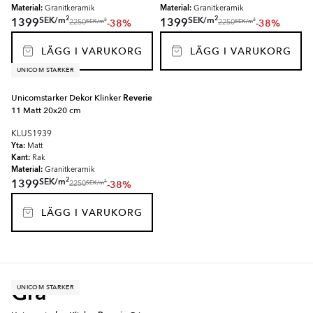
Material:
Material:
Granitkeramik
Granitkeramik
2
2
SEK
/
m
SEK
/
m
1399
1399
-38%
-38%
2
2
SEK
/
m
SEK
/
m
2250
2250
LÄGG I VARUKORG
LÄGG I VARUKORG
UNICOM STARKER
Unicomstarker Dekor Klinker
Reverie
11 Matt 20x20 cm
KLUS1939
Yta:
Matt
Kant:
Rak
Material:
Granitkeramik
2
SEK
/
m
1399
-38%
2
SEK
/
m
2250
LÄGG I VARUKORG
Grå
UNICOM STARKER