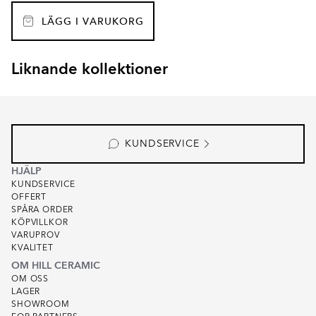
LÄGG I VARUKORG
Liknande kollektioner
CARINO
AVENUE
Item
1
of
4
KUNDSERVICE
HJÄLP
KUNDSERVICE
OFFERT
SPÅRA ORDER
KÖPVILLKOR
VARUPROV
KVALITET
OM HILL CERAMIC
OM OSS
LAGER
SHOWROOM