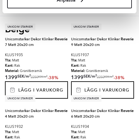
Beige
UNICOM STARKER
UNICOM STARKER
Unicomstarker Dekor Klinker
Reverie
Unicomstarker Dekor Klinker
Reverie
7 Matt 20x20 cm
9 Matt 20x20 cm
KLUS1935
KLUS1937
Yta:
Yta:
Matt
Matt
Kant:
Kant:
Rak
Rak
Material:
Material:
Granitkeramik
Granitkeramik
2
2
SEK
/
m
SEK
/
m
1399
1399
-38%
-38%
2
2
SEK
/
m
SEK
/
m
2250
2250
LÄGG I VARUKORG
LÄGG I VARUKORG
UNICOM STARKER
UNICOM STARKER
Unicomstarker Dekor Klinker
Reverie
Unicomstarker Dekor Klinker
Reverie
4 Matt 20x20 cm
6 Matt 20x20 cm
KLUS1932
KLUS1934
Yta:
Yta:
Matt
Matt
Kant:
Kant:
Rak
Rak