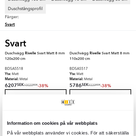
Duschstångsprofil
Färger:
Svart
Svart
Duschvägg
Rivelle
Svart Matt 8 mm
Duschvägg
Rivelle
Svart Matt 8 mm
120x200 cm
110x200 cm
BDSA5518
BDSA5517
Yta:
Yta:
Matt
Matt
Material:
Material:
Metal
Metal
SEK
SEK
6207
5786
-38%
-38%
SEK
SEK
10020
9339
LÄGG I VARUKORG
LÄGG I VARUKORG
Duschvägg
Rivelle
Svart Matt 8 mm
Duschvägg
Rivelle
Svart Matt 8 mm
Information om cookies på vår webbplats
140x200 cm
35x200 cm
På vår webbplats använder vi cookies. För att säkerställa
BDSA5519
BDSA5512