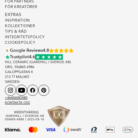
FOR PARTNERS
FÖR KREATÖRER
EXTRAS
INSPIRATION
KOLLEKTIONER
TIPS & RÅD
INTEGRITETSPOLICY
COOKIEPOLICY
Google Reviews
4.8
Trustpilot
4.6
HILL CERAMIC (GARDHILL I SVERIGE AB)
ORG. 556865-6986
GALOPPGATAN 4
213 77 MALMÖ
SWEDEN
+46406083480
KONTAKTA OSS