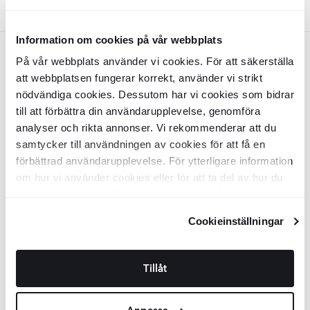
Färger:
Vit
Information om cookies på vår webbplats
Vit
RAVAK
RAVAK
På vår webbplats använder vi cookies. För att säkerställa
att webbplatsen fungerar korrekt, använder vi strikt
Ravak Duschkar
Ronda
LA 80x80
Ravak Duschkar
Ronda
LA 90x90
nödvändiga cookies. Dessutom har vi cookies som bidrar
Rund Vit Blank
Rund Vit Blank
till att förbättra din användarupplevelse, genomföra
BDR6524
BDR6525
analyser och rikta annonser. Vi rekommenderar att du
Yta:
Yta:
Blank
Blank
Material:
Material:
samtycker till användningen av cookies för att få en
Akryl
Akryl
SEK
SEK
4659
5435
-40%
-40%
SEK
SEK
7703
8987
förbättrad användarupplevelse. För ytterligare information
om hur vi använder cookies eller för att ta del av hur du
LÄGG I VARUKORG
LÄGG I VARUKORG
kan ändra dina inställningar, vänligen se vår
RAVAK
RAVAK
Integritetspolicy
och
Cookiepolicy
.
Cookieinställningar
Ravak Duschkar
Ronda
PU 80x80
Ravak Duschkar
Ronda
PU 90x90
Rund Vit Blank
Rund Vit Blank
Tillåt
BDR6526
BDR6527
Yta:
Yta:
Blank
Blank
Material:
Material:
Akryl
Akryl
SEK
SEK
3909
4549
-40%
-40%
SEK
SEK
6469
7527