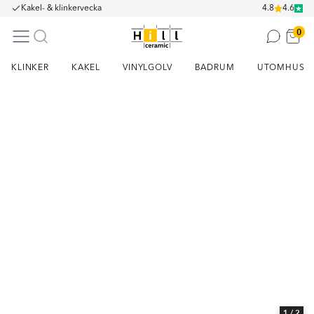
Kakel- & klinkervecka
4.8
4.6
0
KLINKER
KAKEL
VINYLGOLV
BADRUM
UTOMHUS
Item
1
of
2
1
/ 2