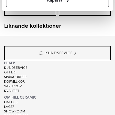
Anpassa
LÄGG I VARUKORG
LÄGG I VARUKORG
Liknande kollektioner
EKEBY
ARBOR
Item
1
of
3
KUNDSERVICE
HJÄLP
KUNDSERVICE
OFFERT
SPÅRA ORDER
KÖPVILLKOR
VARUPROV
KVALITET
OM HILL CERAMIC
OM OSS
LAGER
SHOWROOM