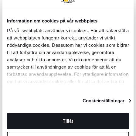
Vit
Spotlight
Rovia
Vit Matt
Information om cookies på vår webbplats
På vår webbplats använder vi cookies. För att säkerställa
INTK1801
att webbplatsen fungerar korrekt, använder vi strikt
Yta:
Matt
nödvändiga cookies. Dessutom har vi cookies som bidrar
Material:
Aluminium, stål, glas
SEK
289
-27%
SEK
till att förbättra din användarupplevelse, genomföra
394
analyser och rikta annonser. Vi rekommenderar att du
LÄGG I VARUKORG
samtycker till användningen av cookies för att få en
förbättrad användarupplevelse. För ytterligare information
om hur vi använder cookies eller för att ta del av hur du
kan ändra dina inställningar, vänligen se vår
Svart
Integritetspolicy
och
Cookiepolicy
.
Cookieinställningar
Spotlight
Rovia
Svart Matt
Tillåt
INTK1802
Yta:
Matt
Material:
Aluminium, stål, glas