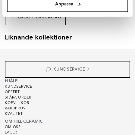
Anpassa
SEK
289
-27%
SEK
394
LÄGG I VARUKORG
Liknande kollektioner
RENOLIA
HELOR
Item
1
of
7
KUNDSERVICE
HJÄLP
KUNDSERVICE
OFFERT
SPÅRA ORDER
KÖPVILLKOR
VARUPROV
KVALITET
OM HILL CERAMIC
OM OSS
LAGER