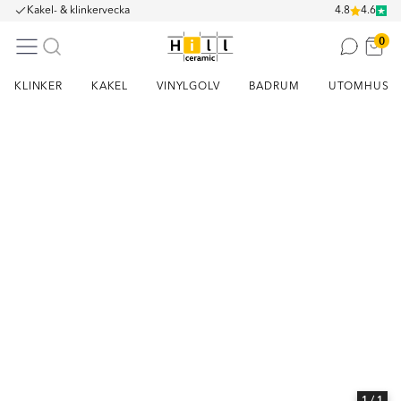
Kakel- & klinkervecka
4.8
4.6
0
KLINKER
KAKEL
VINYLGOLV
BADRUM
UTOMHUS
Item
1
of
1
1
/ 1