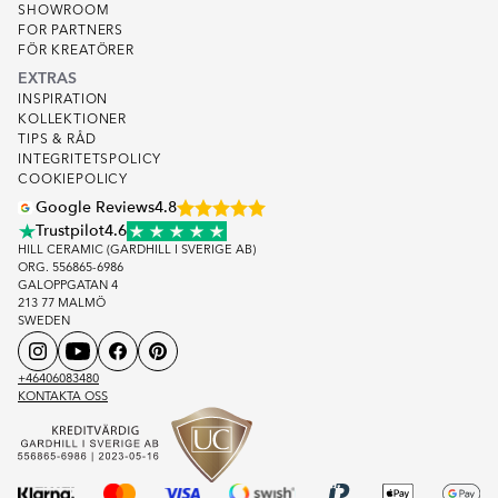
SHOWROOM
FOR PARTNERS
FÖR KREATÖRER
EXTRAS
INSPIRATION
KOLLEKTIONER
TIPS & RÅD
INTEGRITETSPOLICY
COOKIEPOLICY
Google Reviews
4.8
Trustpilot
4.6
HILL CERAMIC (GARDHILL I SVERIGE AB)
ORG. 556865-6986
GALOPPGATAN 4
213 77 MALMÖ
SWEDEN
+46406083480
KONTAKTA OSS