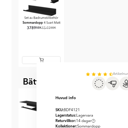
Set av Badrumstillbehör
Sommardopp
4 Svart Matt
3789
SEK
SEK
4549
Item
Artikeln
1
Bättre tillsammans
of
BÄST ATT KOMBI
1
Huvud info
SKU:
BDF4121
Lagerstatus:
Lagervara
Returvillkor:
14 dagar
Kollektioner:
Sommardopp