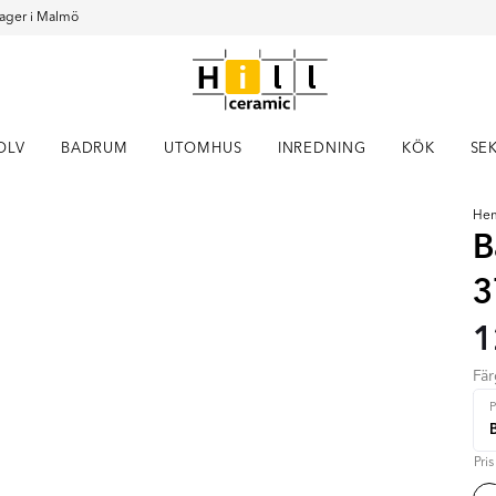
ager i Malmö
OLV
BADRUM
UTOMHUS
INREDNING
KÖK
SE
He
B
3
1
Fä
P
Pri