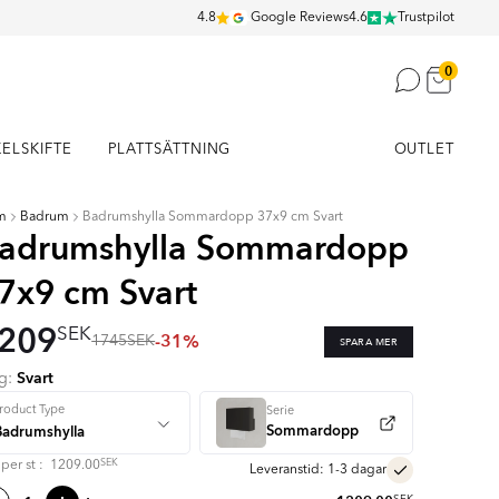
4.8
Google Reviews
4.6
Trustpilot
0
KELSKIFTE
PLATTSÄTTNING
OUTLET
m
Badrum
Badrumshylla Sommardopp 37x9 cm Svart
adrumshylla Sommardopp
7x9 cm Svart
209
SEK
-31%
1745
SEK
SPARA MER
Svart
rg:
roduct Type
Serie
Sommardopp
SEK
s per
st
:
1209.00
Leveranstid: 1-3 dagar