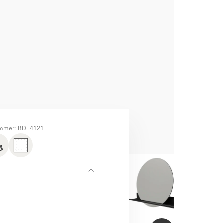
ummer: BDF4121
NERA MED