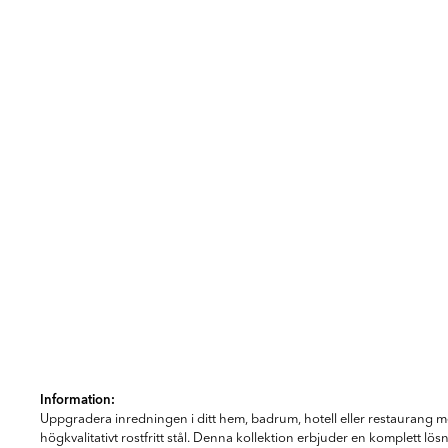
Item
1
Information:
of
Uppgradera inredningen i ditt hem, badrum, hotell eller restaurang m
6
högkvalitativt rostfritt stål. Denna kollektion erbjuder en komplett lösn