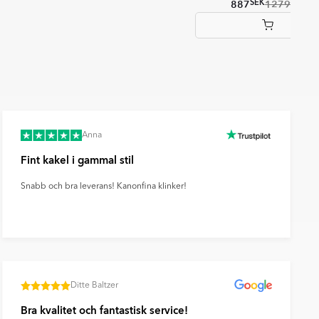
SEK
SEK
887
1279
Anna
Fint kakel i gammal stil
Snabb och bra leverans! Kanonfina klinker!
Ditte Baltzer
Bra kvalitet och fantastisk service!