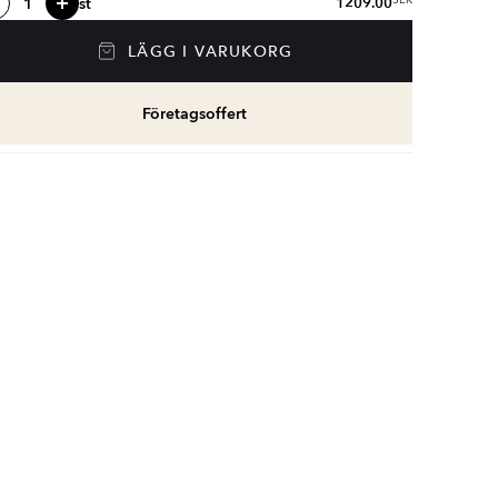
st
1209.00
SEK
LÄGG I VARUKORG
Företagsoffert