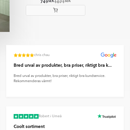
SEK
SEK
749
1071
Item
1
of
4
chris chau
Bred urval av produkter, bra priser, riktigt bra k...
Bred urval av produkter, bra priser, riktigt bra kundservice.
Rekommenderas värmt!
Robert i Umeå
Coolt sortiment