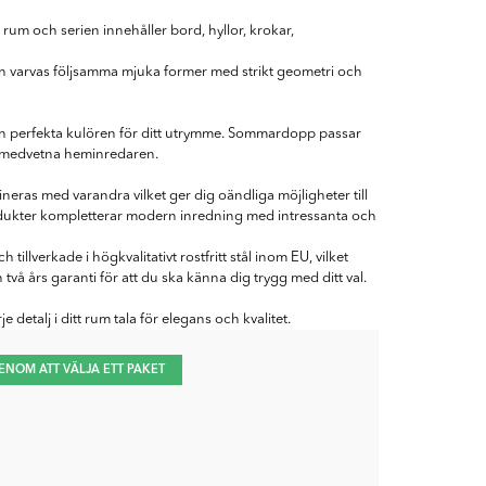
t rum och serien innehåller bord, hyllor, krokar,
ign varvas följsamma mjuka former med strikt geometri och
a den perfekta kulören för ditt utrymme. Sommardopp passar
gnmedvetna heminredaren.
eras med varandra vilket ger dig oändliga möjligheter till
odukter kompletterar modern inredning med intressanta och
llverkade i högkvalitativt rostfritt stål inom EU, vilket
vå års garanti för att du ska känna dig trygg med ditt val.
detalj i ditt rum tala för elegans och kvalitet.
ENOM ATT VÄLJA ETT PAKET