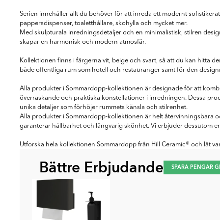
Serien innehåller allt du behöver för att inreda ett modernt sofistikera
pappersdispenser, toaletthållare, skohylla och mycket mer.
Med skulpturala inredningsdetaljer och en minimalistisk, stilren des
skapar en harmonisk och modern atmosfär.
Kollektionen finns i färgerna vit, beige och svart, så att du kan hitt
både offentliga rum som hotell och restauranger samt för den desi
Alla produkter i Sommardopp-kollektionen är designade för att kombin
överraskande och praktiska konstellationer i inredningen. Dessa pr
unika detaljer som förhöjer rummets känsla och stilrenhet.
Alla produkter i Sommardopp-kollektionen är helt återvinningsbara och ti
garanterar hållbarhet och långvarig skönhet. Vi erbjuder dessutom en t
Utforska hela kollektionen Sommardopp från Hill Ceramic® och låt varje 
Bättre Erbjudande
SPARA PENGAR G