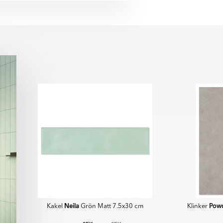
äpp till år 2050 och har redan
frågor eller om du vill veta mer
onkilometer med cirka 50 % sedan
sprocesser.
 mätbara mål, och satsar på
på bilden kan skilja sig från
och gröna logistiklösningar i hela
ror på distorsion av
lningar och andra faktorer.
ina framsteg inom Scope 1–3-
för framtidens klimatsmarta
idrar du till en mer hållbar
ör steg mot klimatneutrala
Neila
Pow
Kakel
Grön Matt 7.5x30 cm
Klinker