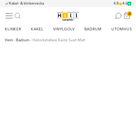
Kakel- & klinkervecka
4.8
4.6
0
KLINKER
KAKEL
VINYLGOLV
BADRUM
UTOMHUS
Hem
Badrum
Hårtorkshållare Kante Svart Matt
Item
1
of
3