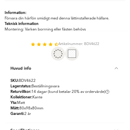
Information:
Förvara din hårfön smidigt med denna lättinstallerade hållare.
Teknisk information
Montering: Varken borrning eller fästen behövs
Artikelnummer: BDV4622
Huvud info
SKU:
BDV4622
Lagerstatus:
Beställningsvara
Returvillkor:
14 dagar (kund betalar 20% av ordervärde)
Kollektioner:
Kante
Yta:
Matt
Mått:
80x98x80
mm
Garanti:
2 år