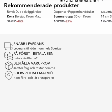
Se alla kollektioner
of
Rekommenderade produkter
RAVAK
SPARA ME
3
Ravak Dubbelväggkrokar
Dispenser Pappershanddukar
L
Toalett
Kona
Sommardopp
Borstad Krom Matt
30 cm Krom
14 cm S
347
SEK
-40%
1689
SEK
-27%
1757
SEK
Item
1
of
16
SNABB LEVERANS
Leverans till dörr inom hela Sverige
FÅ FÖRST - BETALA SEN
Betala via Klarna®
BESTÄLLA VARUPROV
Jämför färg och textur hemma
SHOWROOM I MALMÖ
Kom förbi och låt er inspireras