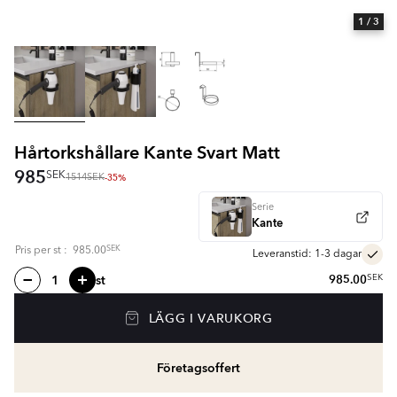
1
/ 3
Hårtorkshållare Kante Svart Matt
985
SEK
-35%
1514
SEK
Serie
Kante
SEK
Pris per
st
:
985.00
Leveranstid: 1-3 dagar
st
985.00
SEK
LÄGG I VARUKORG
Företagsoffert