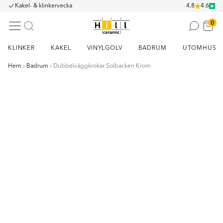
Kakel- & klinkervecka
4.8
4.6
0
KLINKER
KAKEL
VINYLGOLV
BADRUM
UTOMHUS
Hem
Badrum
Dubbelväggkrokar Solbacken Krom
Item
1
of
8