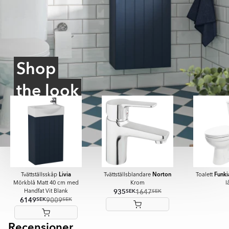
Shop
the look
Livia
Norton
Funki
Tvättställsskåp
Tvättställsblandare
Toalett
Mörkblå Matt 40 cm med
Krom
l
935
1647
SEK
SEK
Handfat Vit Blank
6149
9009
SEK
SEK
Recensioner
Item