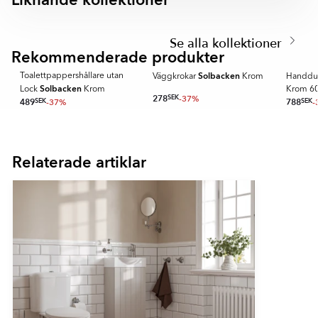
Liknande kollektioner
CHARON
KONA
Item
1
Se alla kollektioner
of
Rekommenderade produkter
SPARA MER
3
Solbacken
Toalettpappershållare utan
Väggkrokar
Krom
Handdu
Solbacken
Lock
Krom
Krom 6
278
SEK
-37%
489
SEK
-37%
788
SEK
-
Item
1
of
Relaterade artiklar
16