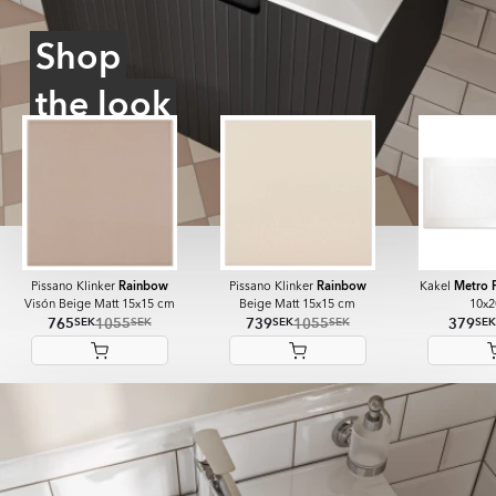
Shop
the look
Rainbow
Rainbow
Metro 
Pissano Klinker
Pissano Klinker
Kakel
Visón Beige Matt 15x15 cm
Beige Matt 15x15 cm
10x2
765
1055
739
1055
379
SEK
SEK
SEK
SEK
SEK
Item
1
of
8