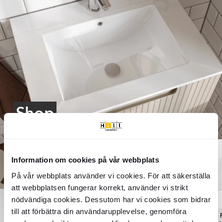
Shop
the look
Information om cookies på vår webbplats
På vår webbplats använder vi cookies. För att säkerställa
att webbplatsen fungerar korrekt, använder vi strikt
nödvändiga cookies. Dessutom har vi cookies som bidrar
till att förbättra din användarupplevelse, genomföra
Rainbow
Rainbow
Metro 
Pissano Klinker
Pissano Klinker
Kakel