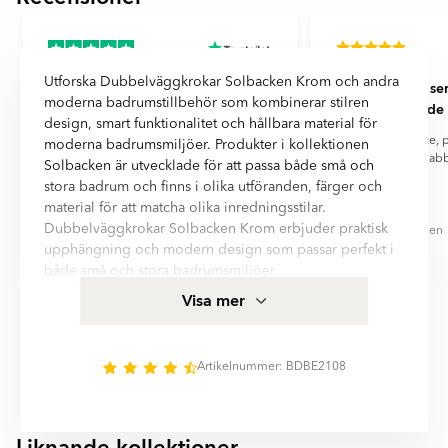
1
of
12
Utforska Dubbelväggkrokar Solbacken Krom och andra
Jättenöjd
Fantastiskt ser
moderna badrumstillbehör som kombinerar stilren
bemötande o
Jättenöjd, lite svår att sätta upp dock
design, smart funktionalitet och hållbara material för
Ingen beskrivning, så fick leka mc Gyver
Fantastiskt service,
moderna badrumsmiljöer. Produkter i kollektionen
ett par dar Bengt
och snabb
Solbacken är utvecklade för att passa både små och
stora badrum och finns i olika utföranden, färger och
material för att matcha olika inredningsstilar.
Dubbelväggkrokar Solbacken Krom erbjuder praktisk
Bengt Nilsson
Mattias Glamheden
upphängning och modern design som passar perfekt i
Item
både små och stora badrumsmiljöer.
1
Med Väggmonterad montering och material som
Visa mer
of
Mässing erbjuder produkterna både praktisk
6
användning och ett elegant uttryck. Den genomtänkta
designen gör det enkelt att skapa ett harmoniskt,
Artikelnummer: BDBE2108
organiserat och funktionellt badrum med fokus på
kvalitet, komfort och lång hållbarhet.