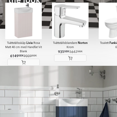
the look
Livia
Norton
Funki
Tvättställsskåp
Rosa
Tvättställsblandare
Toalett
Matt 40 cm med Handfat Vit
Krom
l
935
1647
SEK
SEK
Blank
6149
9009
SEK
SEK
Item
1
of
12