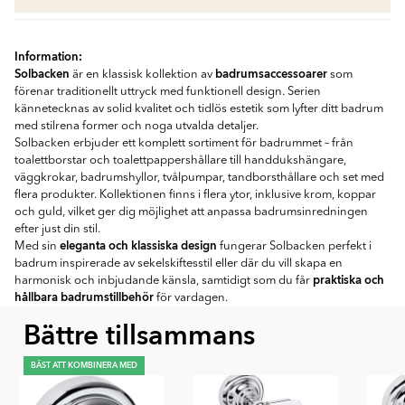
Information:
Solbacken
badrumsaccessoarer
är en klassisk kollektion av
som
förenar traditionellt uttryck med funktionell design. Serien
kännetecknas av solid kvalitet och tidlös estetik som lyfter ditt badrum
med stilrena former och noga utvalda detaljer.
Solbacken erbjuder ett komplett sortiment för badrummet – från
toalettborstar och toalettpappershållare till handdukshängare,
väggkrokar, badrumshyllor, tvålpumpar, tandborsthållare och set med
flera produkter. Kollektionen finns i flera ytor, inklusive krom, koppar
och guld, vilket ger dig möjlighet att anpassa badrumsinredningen
efter just din stil.
eleganta och klassiska design
Med sin
fungerar Solbacken perfekt i
badrum inspirerade av sekelskiftesstil eller där du vill skapa en
praktiska och
harmonisk och inbjudande känsla, samtidigt som du får
hållbara badrumstillbehör
för vardagen.
Bättre tillsammans
BÄST ATT KOMBINERA MED