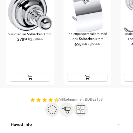
Solbacken
Toalettpappershållare med
Toale
Väggkrokar
Krom
Solbacken
278
SEK
SEK
Lock
Krom
Lo
329
658
SEK
SEK
789
Item
1
of
Artikelnummer: BDBE2108
11
Huvud info