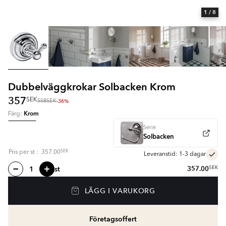
1
/ 8
Dubbelväggkrokar Solbacken Krom
357
SEK
-36%
558
SEK
Krom
Färg:
Serie
Solbacken
SEK
Pris per
st
:
357.00
Leveranstid: 1-3 dagar
st
357.00
SEK
LÄGG I VARUKORG
Företagsoffert