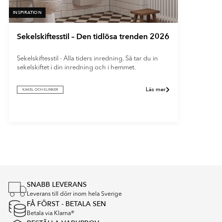
INSPIRATION
Sekelskiftesstil – Den tidlösa trenden 2026
Sekelskiftesstil - Alla tiders inredning. Så tar du in
sekelskiftet i din inredning och i hemmet.
Läs mer
KAKEL OCH KLINKER
Item
1
of
1
SNABB LEVERANS
Leverans till dörr inom hela Sverige
FÅ FÖRST - BETALA SEN
Betala via Klarna®