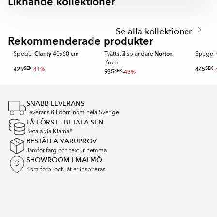
Liknande kollektioner
EKSKÄR TOPS
OMNI
Item
1
Se alla kollektioner
of
Rekommenderade produkter
SPARA MER
6
Clarity
Norton
Spegel
40x60 cm
Tvättställsblandare
Spegel
Krom
429
SEK
-41%
445
SEK
-
935
SEK
-43%
Item
1
SNABB LEVERANS
of
Leverans till dörr inom hela Sverige
16
FÅ FÖRST - BETALA SEN
Betala via Klarna®
BESTÄLLA VARUPROV
Jämför färg och textur hemma
SHOWROOM I MALMÖ
Kom förbi och låt er inspireras