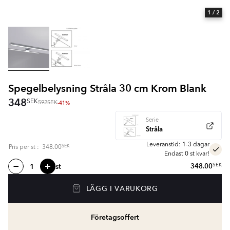
1
/ 2
Spegelbelysning Stråla 30 cm Krom Blank
348
SEK
-41%
592
SEK
Serie
Stråla
Leveranstid: 1-3 dagar
SEK
Pris per
st
:
348.00
Endast 0 st kvar!
st
348.00
SEK
LÄGG I VARUKORG
Företagsoffert