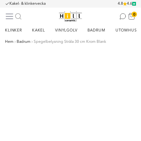
Kakel- & klinkervecka
4.8
4.6
0
KLINKER
KAKEL
VINYLGOLV
BADRUM
UTOMHUS
Hem
Badrum
Spegelbelysning Stråla 30 cm Krom Blank
Item
1
of
2