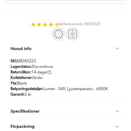
Artikelnummer: BDX3223
Huvud info
SKU:
BDX3223
Lagerstatus:
Discontinue
Returvillkor:
14 dagar
Kollektioner:
Stråla
Yta:
Blank
Belysningsdetaljer:
Lumen - 540, Ljustemperatur - 6000K
Garanti:
3 år
Specifikationer
Färg:
Krom
Förpackning
Land:
Spanien