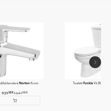
Norton
Funkia
ställsblandare
Krom
Toalett
Vit Blank S-l
SEK
SEK
935
1647