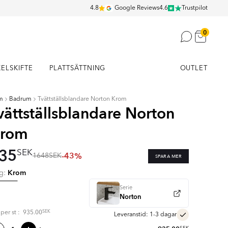
4.8
Google Reviews
4.6
Trustpilot
0
KELSKIFTE
PLATTSÄTTNING
OUTLET
m
Badrum
Tvättställsblandare Norton Krom
vättställsblandare Norton
rom
35
SEK
-43%
1648
SEK
SPARA MER
Krom
rg:
Serie
Norton
SEK
s per
st
:
935.00
Leveranstid: 1-3 dagar