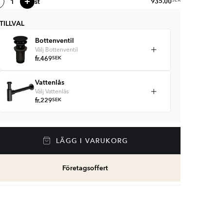
st
935.00
SEK
TILLVAL
Bottenventil
Välj Bottenventil
fr.
469
SEK
Vattenlås
Välj Vattenlås
fr.
229
SEK
LÄGG I VARUKORG
Företagsoffert