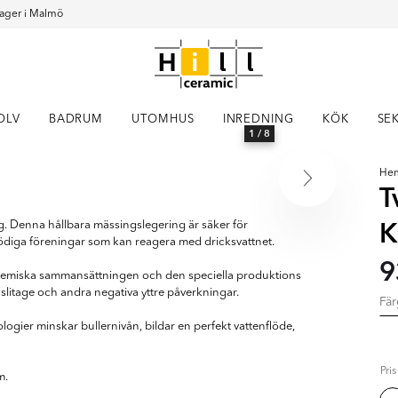
ager i Malmö
OLV
BADRUM
UTOMHUS
INREDNING
KÖK
SE
1
/ 8
He
T
K
g. Denna hållbara mässingslegering är säker för
ödiga föreningar som kan reagera med dricksvattnet.
9
 kemiska sammansättningen och den speciella produktions
litage och andra negativa yttre påverkningar.
Fä
ogier minskar bullernivån, bildar en perfekt vattenflöde,
Pri
m.