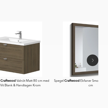
Craftwood
Craftwood
p
Valnöt Matt 80 cm med
Spegel
Ekfaner Smoked Oa
 Vit Blank & Handtagen Krom
cm