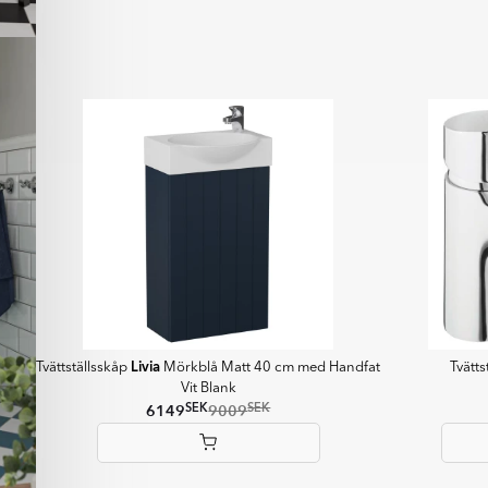
1
of
12
Livia
Tvättställsskåp
Mörkblå Matt 40 cm med Handfat
Tvätt
Vit Blank
SEK
SEK
6149
9009
Item