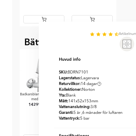
Item
Artikeln
1
Bättre tillsammans
of
BÄST ATT KOMBI
2
Huvud info
SKU:
BDRN7101
Lagerstatus:
Lagervara
Returvillkor:
14 dagar
Kollektioner:
Norton
Norton
Norton
Yta:
Badkarsblandare
Krom
Badkarsblandare
Krom
Duschblan
Blank
1195
1195
SEK
SEK
med Handdusch
1429
Mått:
141x52x153
mm
1429
SEK
SEK
1719
Vattenanslutning:
3/8
Garanti:
5 år ,6 månader för luftaren
Vattentryck:
5 bar
Specifikationer