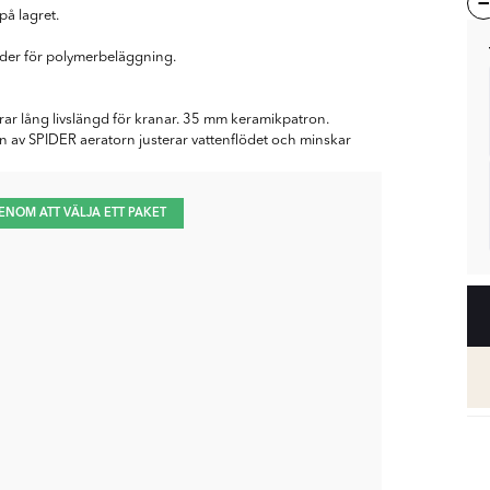
på lagret.
nader för polymerbeläggning.
ar lång livslängd för kranar. 35 mm keramikpatron.
n av SPIDER aeratorn justerar vattenflödet och minskar
ENOM ATT VÄLJA ETT PAKET