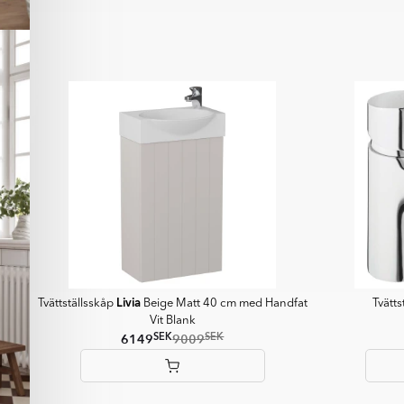
1
of
12
Livia
Tvättställsskåp
Beige Matt 40 cm med Handfat
Tvätt
Vit Blank
SEK
SEK
6149
9009
Item