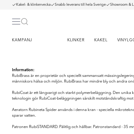
Kakel- & klinkervecka
Snabb leverans till hela Sverige
Showroom & L
KAMPANJ
KLINKER
KAKEL
VINYLG
Item
1
Information:
of
RubiBrass är en proprietär och speciellt sammansatt mässingslegerin
8
människors hälsa och miljön. RubiBrass har mindre bly och andra on
RubiCoat är ett långvarigt och starkt polymerbeläggning. Den unika
teknologin gör RubiCoat-beläggningen särskilt motståndskraftig mot s
Aeratorn Rubineta Spider används i denna kran - speciella mikroteknol
sparar vatten.
Patronen RubiSTANDARD. Pålitlig och hållbar. Patronstandard - 35 m