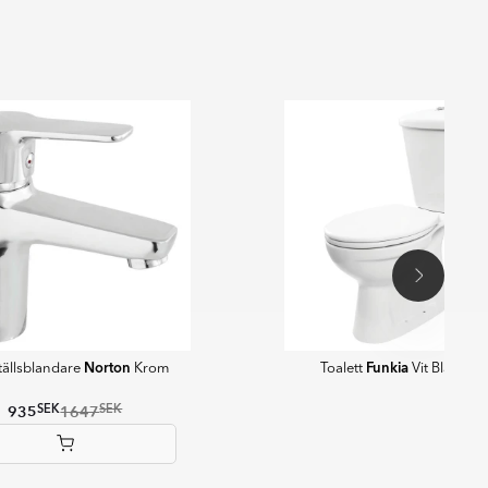
Norton
Funkia
ställsblandare
Krom
Toalett
Vit Blank S-l
SEK
SEK
935
1647