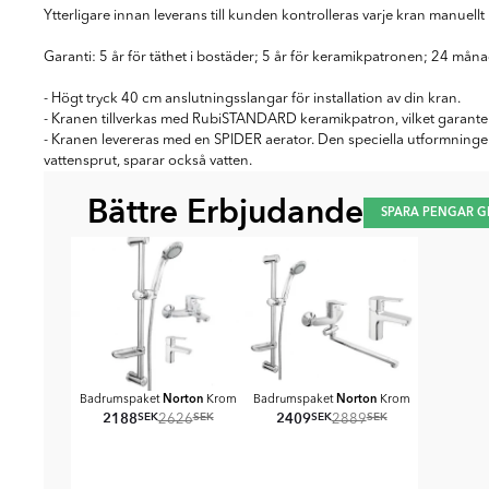
Ytterligare innan leverans till kunden kontrolleras varje kran manuellt 
Garanti: 5 år för täthet i bostäder; 5 år för keramikpatronen; 24 må
- Högt tryck 40 cm anslutningsslangar för installation av din kran.
- Kranen tillverkas med RubiSTANDARD keramikpatron, vilket garanter
- Kranen levereras med en SPIDER aerator. Den speciella utformninge
vattensprut, sparar också vatten.
Bättre Erbjudande
SPARA PENGAR G
Norton
Norton
Badrumspaket
Krom
Badrumspaket
Krom
2188
2409
SEK
SEK
SEK
SEK
2626
2889