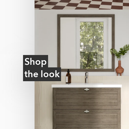
Shop
the look