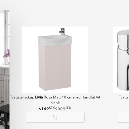
för framtidens klimatsmarta
idrar du till en mer hållbar
ör steg mot klimatneutrala
Livia
Tvättställsskåp
Rosa Matt 40 cm med Handfat Vit
Tvätt
Blank
SEK
SEK
6149
9009
Item