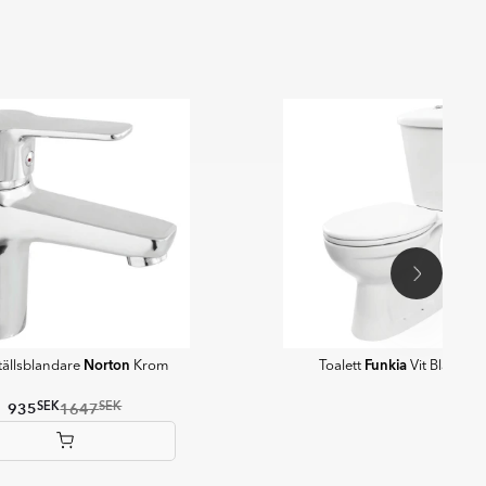
Norton
Funkia
ställsblandare
Krom
Toalett
Vit Blank S-l
SEK
SEK
935
1647