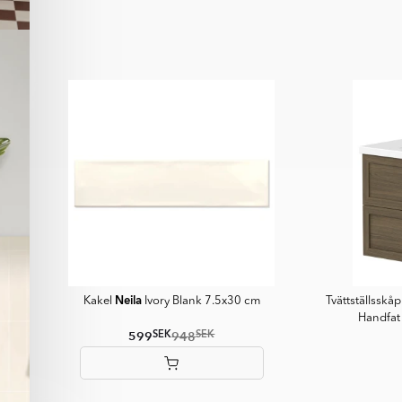
1
of
12
Neila
Kakel
Ivory Blank 7.5x30 cm
Tvättställsskå
Handfat
SEK
SEK
599
948
Item