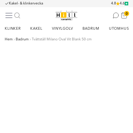
Kakel- & klinkervecka
4.8
4.6
0
KLINKER
KAKEL
VINYLGOLV
BADRUM
UTOMHUS
Hem
Badrum
Tvättställ Milano Oval Vit Blank 50 cm
Item
1
of
21