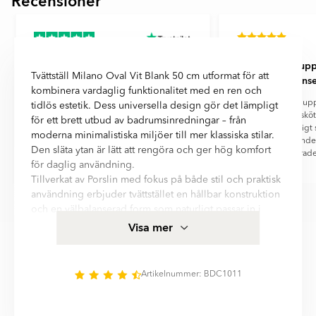
Recensioner
1
of
13
Snabb leverans fina produkter!
Även om det upps
Tvättställ Milano Oval Vit Blank 50 cm utformat för att
leveranse
Snabb leverans fina produkter!
kombinera vardaglig funktionalitet med en ren och
Även om det upps
tidlös estetik. Dess universella design gör det lämpligt
leveransen sköt
för ett brett utbud av badrumsinredningar – från
utomordentligt s
moderna minimalistiska miljöer till mer klassiska stilar.
bemötande i
Den släta ytan är lätt att rengöra och ger hög komfort
lösningsfokuserade
för daglig användning.
Elin
Hans Kenttä
Tillverkat av Porslin med fokus på både stil och praktisk
Item
användning erbjuder tvättstället en hållbar konstruktion
1
och en välbalanserad form som naturligt passar in i
of
olika badrumslösningar. Med installationsform skapar
Visa mer
6
du en harmonisk och funktionell miljö i ditt badrum.
Den eleganta formen och de noggrant bearbetade
detaljerna gör detta tvättställ till ett pålitligt val för alla
Artikelnummer: BDC1011
typer av badrum och ger en kombination av visuell
enkelhet, komfort och långvarig hållbarhet.