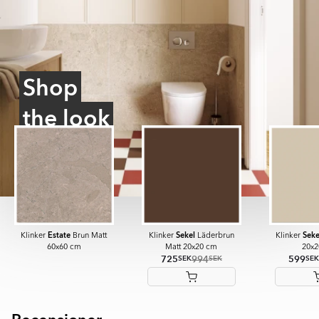
Shop
the look
Estate
Sekel
Seke
Klinker
Brun Matt
Klinker
Läderbrun
Klinker
60x60 cm
Matt 20x20 cm
20x2
725
994
599
SEK
SEK
SEK
Item