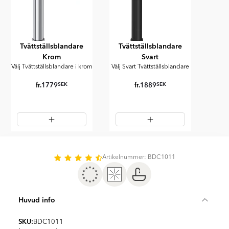
Tvättställsblandare
Tvättställsblandare
Krom
Svart
Välj Tvättställsblandare i krom
Välj Svart Tvättställsblandare
fr.
1779
fr.
1889
SEK
SEK
Item
1
of
Artikelnummer: BDC1011
2
Huvud info
SKU:
BDC1011