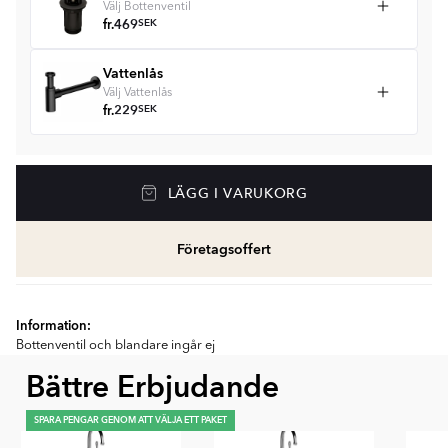
Välj Bottenventil
fr.
469
SEK
Vattenlås
Välj Vattenlås
fr.
229
SEK
LÄGG I VARUKORG
Företagsoffert
Information:
Bottenventil och blandare ingår ej
Bättre Erbjudande
SPARA PENGAR GENOM ATT VÄLJA ETT PAKET