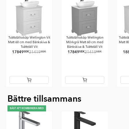
Tvättställsskåp Wellington Vit
Tvättställsskåp Wellington
Tvättst
Matt 60 cm med Bänkskiva &
Mörkgrå Matt 60 cm med
Matt 8
Tvättställ Vit
Bänkskiva & Tvättställ Vit
17849
17849
18
SEK
SEK
SEK
SEK
21419
21419
Item
Bättre tillsammans
1
of
4
BÄST ATT KOMBINERA MED