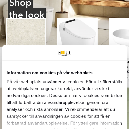
Shop
the look
Slite
Mi
Golvstående Duschtoalett
Klinker
Ljusgrå Matt
Tvättställ
Sensio
60x60 cm
Vit Blank
Blank
299
438
15749
28512
2059
SEK
SEK
SEK
SEK
SEK
Information om cookies på vår webbplats
På vår webbplats använder vi cookies. För att säkerställa
att webbplatsen fungerar korrekt, använder vi strikt
Item
nödvändiga cookies. Dessutom har vi cookies som bidrar
1
till att förbättra din användarupplevelse, genomföra
of
6
analyser och rikta annonser. Vi rekommenderar att du
samtycker till användningen av cookies för att få en
förbättrad användarupplevelse. För ytterligare information