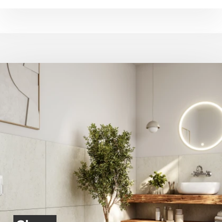
är certifierade, vilket garanterar att de uppfyller EU:s hälso- och
klimatpåverkan genom elektrifiering av transporter, användning
säkerhetskrav.
av biobränslen och investeringar i förnybar energi.
Våra leverantörer och tillverkare har genomgått ett
DHL har som mål att nå nettonollutsläpp till år 2050 och
kvalitetsledningssystem för att säkerställa att lagar och regler
har redan minskat sina koldioxidutsläpp per tonkilometer
efterlevs.
med cirka 50 % sedan 2008.
Tveka inte att kontakta oss om du har några frågor eller om du
DSV har en tydlig klimatstrategi med mätbara mål, och
vill veta mer om våra certifieringar och
satsar på elektrifiering, energieffektivisering och gröna
kvalitetssäkringsprocesser.
logistiklösningar i hela Norden.
Båda företagen rapporterar öppet sina framsteg inom
Vänligen observera att färgen på produkten på bilden kan skilja
Scope 1–3-utsläpp och investerar i innovation för
sig från färgen på den faktiska produkten, vilket beror på
framtidens klimatsmarta frakter.
distorsion av färgöverföring från din skärm, kamerainställningar
och andra faktorer.
Genom att välja leverans via DHL eller DSV bidrar du till en mer
hållbar framtid och minskad miljöpåverkan – steg för steg mot
klimatneutrala transporter.