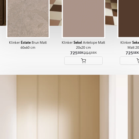
Estate
Sekel
Seke
Klinker
Brun Matt
Klinker
Antelope Matt
Klinker
60x60 cm
20x20 cm
Matt 2
725
994
725
SEK
SEK
SEK
Item
1
of
13