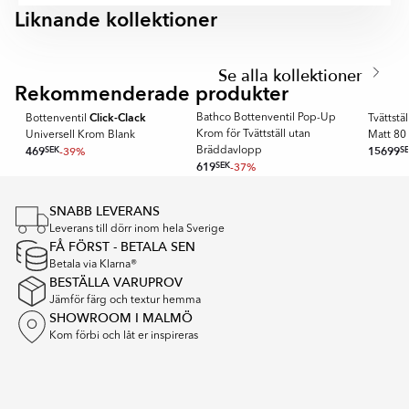
Liknande kollektioner
VIBRANTE
ARCOIRIS
Item
1
Se alla kollektioner
of
Rekommenderade produkter
BATHCO
🥇 TOPPDE
3
Click-Clack
Bathco Bottenventil Pop-Up
Bottenventil
Tvättstä
Krom för Tvättställ utan
Universell Krom Blank
Matt 80
469
SEK
-39%
15699
S
Bräddavlopp
619
SEK
-37%
Item
1
SNABB LEVERANS
of
Leverans till dörr inom hela Sverige
16
FÅ FÖRST - BETALA SEN
Betala via Klarna®
BESTÄLLA VARUPROV
Jämför färg och textur hemma
SHOWROOM I MALMÖ
Kom förbi och låt er inspireras