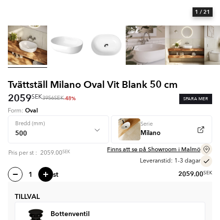
1
/ 21
Tvättställ Milano Oval Vit Blank 50 cm
2059
SEK
-48%
SPARA MER
3956
SEK
Oval
Form:
Bredd (mm)
Serie
Milano
Finns att se på Showroom i Malmö
SEK
Pris per
st
:
2059.00
Leveranstid: 1-3 dagar
st
2059.00
SEK
TILLVAL
Bottenventil