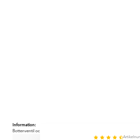
Item
1
Information:
of
Bottenventil och blandare ingår ej
10
Artikeln