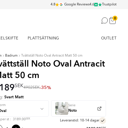
4.8
Google Reviews
4.6
Trustpilot
0
KELSKIFTE
PLATTSÄTTNING
OUTLET
m
Badrum
Tvättställ Noto Oval Antracit Matt 50 cm
vättställ Noto Oval Antracit
att 50 cm
189
SEK
-35%
4902
SEK
Svart Matt
rg:
Form
Serie
Noto
SEK
s per
st
:
3189.00
Leveranstid: 10-14 dagar