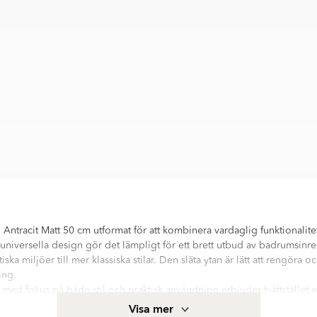
l Antracit Matt 50 cm utformat för att kombinera vardaglig funktionali
s universella design gör det lämpligt för ett brett utbud av badrumsinre
ka miljöer till mer klassiska stilar. Den släta ytan är lätt att rengöra 
ing.
n med fokus på både stil och praktisk användning erbjuder tvättstället e
 välbalanserad form som naturligt passar in i olika badrumslösningar
Visa mer