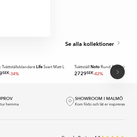
ligt val för alla
arhet.
VAK
Se alla kollektioner
A MER
NDFAVORIT
Life
Noto
 Tvättställsblandare
Svart Matt L
Tvättställ
Rund Antracit Matt
SEK
SEK
9
2729
-34%
-42%
UPROV
SHOWROOM I MALMÖ
extur hemma
Kom förbi och låt er inspireras