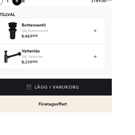
st
3189.00
SEK
TILLVAL
Bottenventil
Välj Bottenventil
fr.
469
SEK
Vattenlås
Välj Vattenlås
fr.
229
SEK
LÄGG I VARUKORG
Företagsoffert