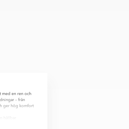
tet med en ren och
dningar – från
och ger hög komfort
n hållbar
. Med