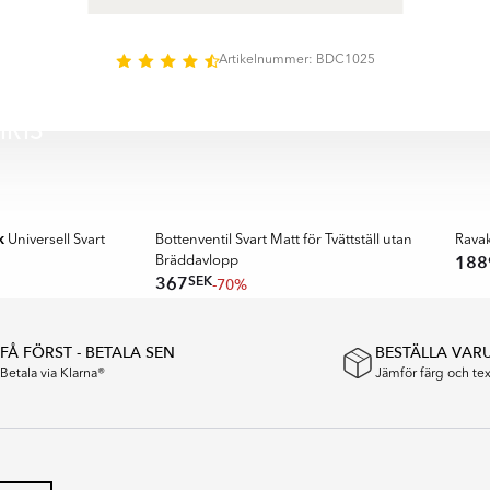
kapar du en harmonisk och funktionell miljö i ditt badrum.
och de noggrant bearbetade detaljerna gör detta tvättställ till ett pålit
 ger en kombination av visuell enkelhet, komfort och långvarig hållb
Artikelnummer: BDC1025
IRIS
RA
SPAR
OUTLET
🏆 KU
k
Universell Svart
Bottenventil Svart Matt för Tvättställ utan
Ravak
188
Bräddavlopp
SEK
367
-70%
FÅ FÖRST - BETALA SEN
BESTÄLLA VAR
Betala via Klarna®
Jämför färg och t