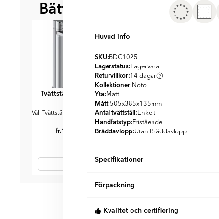
Bättre tillsammans
BÄST ATT KOMBI
Huvud info
SKU:
BDC1025
Lagerstatus:
Lagervara
Returvillkor:
14 dagar
Kollektioner:
Noto
Tvättställsblandare
Tvättställsblandare
Yta:
Matt
Mått:
Krom
Svart
505x385x135
mm
Antal tvättställ:
Enkelt
Välj Tvättställsblandare i krom
Välj Svart Tvättställsblandare
Handfatstyp:
Fristående
fr.
1779
fr.
1889
SEK
SEK
Bräddavlopp:
Utan Bräddavlopp
Specifikationer
Produktmaterial:
Item
Porslin
Förpackning
Utseende:
1
Enfärgad
Färg:
Svart
of
St/box:
1
Land:
Polen
Kvalitet och certifiering
2
KG per Box:
8.5
Form:
Oval