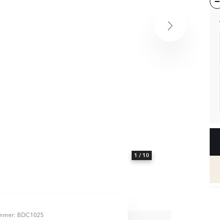
1
/ 10
ummer: BDC1025