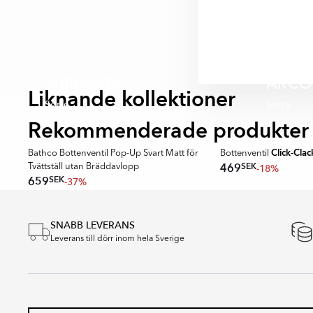
installationsform s
Den eleganta formen 
typer av badrum och
VIBRANTE
ARCO
Liknande kollektioner
Serie
Serie
Rekommenderade produkter
BATHCO
Click-Clac
k
Bathco Bottenventil Pop-Up Svart Matt för
Bottenventil
SEK
469
-18%
Tvättställ utan Bräddavlopp
SEK
659
-37%
Item
1
SNABB LEVERANS
of
Leverans till dörr inom hela Sverige
15