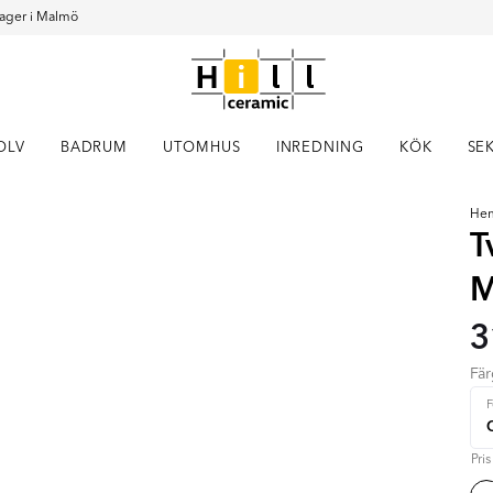
ager i Malmö
OLV
BADRUM
UTOMHUS
INREDNING
KÖK
SE
He
T
M
3
Fä
Pri