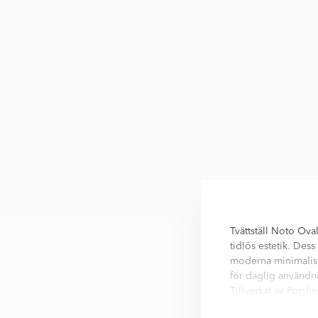
Tvättställ Noto Ova
tidlös estetik. Des
moderna minimalistis
för daglig användn
Tillverkat av Porsli
konstruktion och en