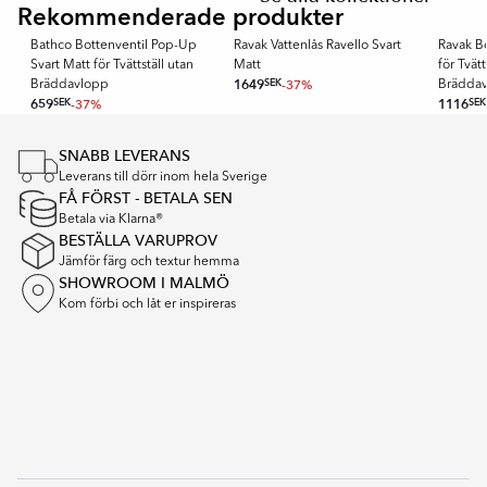
of
Rekommenderade produkter
BATHCO
RAVAK
RAVAK
2
Bathco Bottenventil Pop-Up
Ravak Vattenlås Ravello Svart
Ravak B
Svart Matt för Tvättställ utan
Matt
för Tvätt
1649
SEK
-37%
Bräddavlopp
Brädda
659
SEK
-37%
1116
SEK
Item
1
SNABB LEVERANS
of
Leverans till dörr inom hela Sverige
16
FÅ FÖRST - BETALA SEN
Betala via Klarna®
BESTÄLLA VARUPROV
Jämför färg och textur hemma
SHOWROOM I MALMÖ
Kom förbi och låt er inspireras