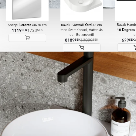
Leronte
Yard
Ravak Hand
Spegel
60x70 cm
Ravak Tvättställ
45 cm
10 Degrees
1119
1723
SEK
SEK
med Svart Konsol, Vattenlås
och Bottenventil
c
8189
12999
629
SEK
SEK
SEK
Item
1
of
6