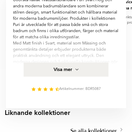
Utforska Ravak Tvättställsblandare Puri Svart Hög och
Bra produkt och snabb leverans
Väldigt servic
andra moderna badrumsblandare som kombinerar
hjälpsamma m
Bra produkt och snabb leverans
stilren design, smart funktionalitet och hållbara material
Väldigt serviceinri
för moderna badrumsmiljöer. Produkter i kollektionen
med pro
Puri är utvecklade för att passa både små och stora
badrum och finns i olika utföranden, färger och material
för att matcha olika inredningsstilar.
Med Matt finish i Svart, material som Mässing och
Jari
Ronny Ho
genomtänkta detaljer erbjuder produkterna både
Item
praktisk användning och ett elegant uttryck. Den
1
moderna designen och funktionella konstruktionen gör
of
det enkelt att skapa en harmonisk och stilren
Visa mer
6
badrumsmiljö med fokus på komfort, kvalitet och lång
hållbarhet.
Ravak Tvättställsblandare Puri Svart Hög kombinerar
Artikelnummer: BDR5087
elegant design och praktisk användning för att skapa ett
stilrent och funktionellt handfatsområde.
Liknande kollektioner
PALAIS
VALAIS
Item
1
Se alla kollektioner