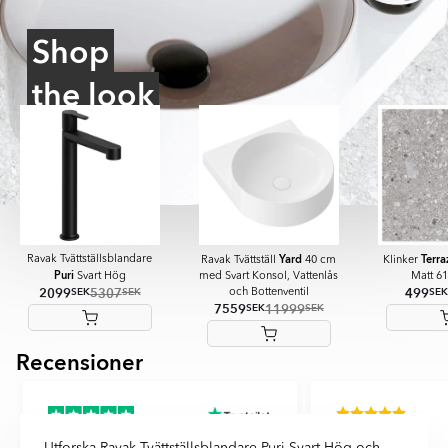
Shop
the look
Yard
Terra
Ravak Tvättställsblandare
Ravak Tvättställ
40 cm
Klinker
Puri
Svart Hög
med Svart Konsol, Vattenlås
Matt 6
2099
5307
499
SEK
SEK
SEK
och Bottenventil
7559
11999
SEK
SEK
Recensioner
Item
1
of
4