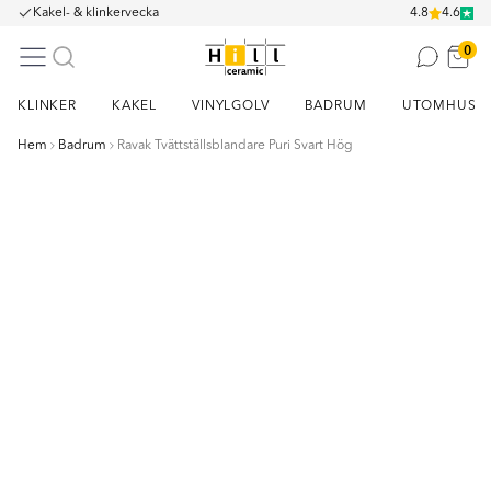
Kakel- & klinkervecka
4.8
4.6
0
KLINKER
KAKEL
VINYLGOLV
BADRUM
UTOMHUS
Hem
Badrum
Ravak Tvättställsblandare Puri Svart Hög
Item
1
of
13