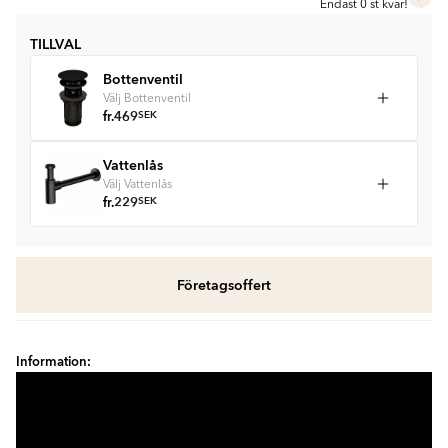
Endast 0 st kvar!
TILLVAL
Bottenventil
Välj Bottenventil
fr.
469
SEK
Vattenlås
Välj Vattenlås
fr.
229
SEK
Företagsoffert
Information: