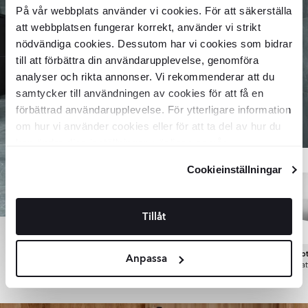
På vår webbplats använder vi cookies. För att säkerställa
att webbplatsen fungerar korrekt, använder vi strikt
nödvändiga cookies. Dessutom har vi cookies som bidrar
till att förbättra din användarupplevelse, genomföra
analyser och rikta annonser. Vi rekommenderar att du
samtycker till användningen av cookies för att få en
Shop
förbättrad användarupplevelse. För ytterligare information
om hur vi använder cookies eller för att ta del av hur du
the look
kan ändra dina inställningar, vänligen se vår
Integritetspolicy
och
Cookiepolicy
.
Cookieinställningar
Tillåt
Emperador
Luna
No
Marmor Klinker
Badrumskommod
Tvättställ
Anpassa
Premium
Svart Matt 80 cm
Vit Mat
Mörkgrå Matt
30x60 cm