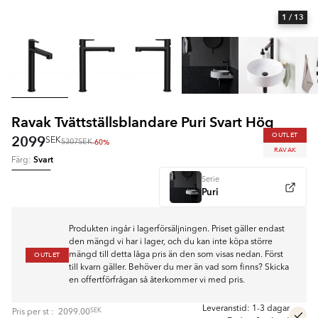
1
/ 13
Ravak Tvättställsblandare Puri Svart Hög
OUTLET
2099
SEK
-60%
5307
SEK
RAVAK
Svart
Färg:
Serie
Puri
Produkten ingår i lagerförsäljningen. Priset gäller endast
den mängd vi har i lager, och du kan inte köpa större
OUTLET
mängd till detta låga pris än den som visas nedan. Först
till kvarn gäller. Behöver du mer än vad som finns? Skicka
en offertförfrågan så återkommer vi med pris.
Leveranstid: 1-3 dagar
SEK
Pris per
st
:
2099.00