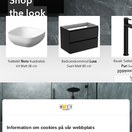
Shop
the look
Noto
Luna
Ravak Tvätts
Tvättställ
Kvadratisk
Badrumskommod
Puri
Vit Matt 38 cm
Svart Matt 80 cm
Sv
2099
SEK
Item
1
of
5
Information om cookies på vår webbplats