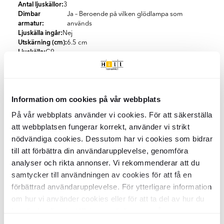
Antal ljuskällor:
3
Dimbar
Ja – Beroende på vilken glödlampa som
armatur:
används
Ljuskälla ingår:
Nej
Utskärning (cm):
6.5 cm
Ljuskälla:
G9
Specifikationer
Information om cookies på vår webbplats
Produktmaterial:
Metall, Trä, Plast, Glas
Förpackning
Färg:
Trä
På vår webbplats använder vi cookies. För att säkerställa
Land:
Polen
att webbplatsen fungerar korrekt, använder vi strikt
St/box:
1
Energieffektivitetsklass:
A to G
Kvalitet och certifiering
KG per Box:
nödvändiga cookies. Dessutom har vi cookies som bidrar
3.1
Stil:
Modernt
till att förbättra din användarupplevelse, genomföra
När du handlar inredningsprodukter från Hill Ceramic kan du
Klimatkompenserad frakt
analyser och rikta annonser. Vi rekommenderar att du
känna dig trygg med att våra produkter kommer från etablerade
europeiska leverantörer i Nederländerna, Tyskland, Italien och
samtycker till användningen av cookies för att få en
Vi erbjuder 100 % klimatkompenserade leveranser i samarbete
Grekland. Vi samarbetar enbart med tillverkare som uppfyller
Anslutningsschema till Elsystemet
förbättrad användarupplevelse. För ytterligare information
med DHL och DSV i Sverige och Danmark.
EU:s kvalitets- och säkerhetskrav och som arbetar strukturerat
om hur vi använder cookies eller för att ta del av hur du
med kvalitetssäkring.
Båda våra logistikpartners arbetar aktivt för att minska sin
kan ändra dina inställningar, vänligen se vår
Alla produkter från kategorin "Taklampa"
klimatpåverkan genom elektrifiering av transporter, användning
Våra leverantörer följer tydliga kvalitetsprocesser och
Integritetspolicy
och
Cookiepolicy
.
av biobränslen och investeringar i förnybar energi.