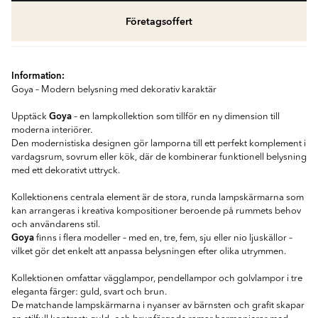
Företagsoffert
Information:
Goya – Modern belysning med dekorativ karaktär
Goya
Upptäck
– en lampkollektion som tillför en ny dimension till
moderna interiörer.
Den modernistiska designen gör lamporna till ett perfekt komplement i
vardagsrum, sovrum eller kök, där de kombinerar funktionell belysning
med ett dekorativt uttryck.
Kollektionens centrala element är de stora, runda lampskärmarna som
kan arrangeras i kreativa kompositioner beroende på rummets behov
och användarens stil.
Goya
finns i flera modeller – med en, tre, fem, sju eller nio ljuskällor –
vilket gör det enkelt att anpassa belysningen efter olika utrymmen.
Kollektionen omfattar vägglampor, pendellampor och golvlampor i tre
eleganta färger: guld, svart och brun.
De matchande lampskärmarna i nyanser av bärnsten och grafit skapar