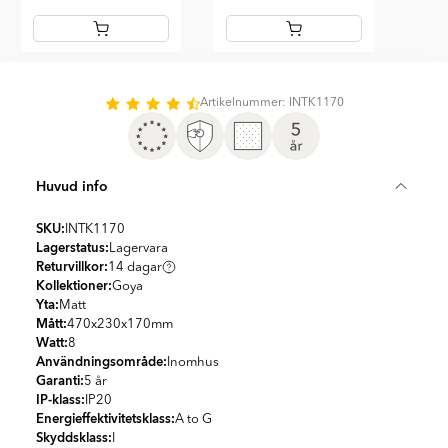
Item
1
of
Artikelnummer: INTK1170
2
Huvud info
SKU:
INTK1170
Lagerstatus:
Lagervara
Returvillkor:
14 dagar
Kollektioner:
Goya
Yta:
Matt
Mått:
470x230x170
mm
Watt:
8
Användningsområde:
Inomhus
Garanti:
5 år
IP-klass:
IP20
Energieffektivitetsklass:
A to G
Skyddsklass:
I