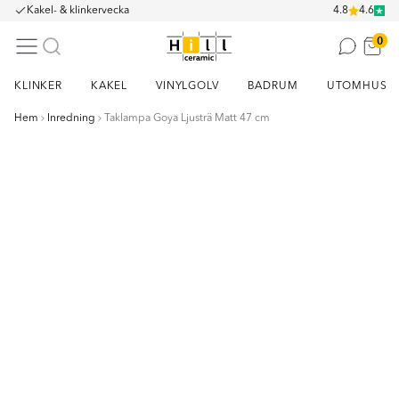
Kakel- & klinkervecka
4.8
4.6
0
KLINKER
KAKEL
VINYLGOLV
BADRUM
UTOMHUS
Hem
Inredning
Taklampa Goya Ljusträ Matt 47 cm
Item
1
of
10