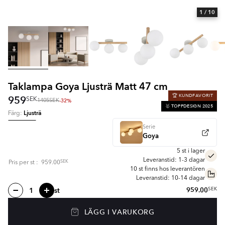
1
/ 10
Taklampa Goya Ljusträ Matt 47 cm
🏆 KUNDFAVORIT
959
SEK
-32%
1405
SEK
🥇 TOPPDESIGN 2025
Ljusträ
Färg:
Serie
Goya
5 st i lager
Leveranstid: 1-3 dagar
SEK
Pris per
st
:
959.00
10 st finns hos leverantören
Leveranstid: 10-14 dagar
st
959.00
SEK
LÄGG I VARUKORG