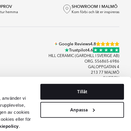
UPROV
SHOWROOM I MALMÖ
extur hemma
Kom förbi och låt er inspireras
Google Reviews
4.8
Trustpilot
4.6
HILL CERAMIC (GARDHILL I SVERIGE AB)
ORG. 556865-6986
GALOPPGATAN 4
213 77 MALMÖ
SWEDEN
Tillåt
+46406083480
, använder vi
KONTAKTA OSS
arupplevelse,
Anpassa
gen av cookies
ookies eller för
iepolicy
.