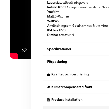
Lagerstatus:
Beställningsvara
Returvillkor:
14 dagar (kund betalar 20% av
Yta:
Matt
Mått:
0x0x0
mm
Watt:
45
Användningsområde:
Inomhus & Utomhus
IP-klass:
IP20
Dimbar armatur:
N
Specifikationer
Färg:
Svart
Förpackning
Land:
Tyskland
Stil:
Modernt
St/box:
1
Kvalitet och certifiering
KG per Box:
1.92
När du handlar inredningsprodukter från H
Klimatkompenserad frakt
trygg med att våra produkter kommer från 
leverantörer i Nederländerna, Tyskland, Ita
Vi erbjuder 100 % klimatkompenserade le
enbart med tillverkare som uppfyller EU:s k
Product Installation
och DSV i Sverige och Danmark.
som arbetar strukturerat med kvalitetssäkri