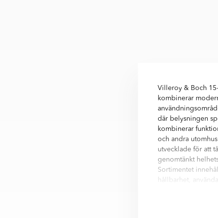
Villeroy & Boch 15-
kombinerar modern 
användningsområden
där belysningen spe
kombinerar funktio
och andra utomhusm
utvecklade för att 
genomtänkt helhets
Sortimentet innehål
hållbarhet, använd
utomhusmiljöer där 
uteplats, entré elle
Utforska ett brett s