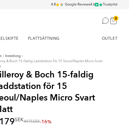
4.8
Google Reviews
4.6
Trustpilot
0
KELSKIFTE
PLATTSÄTTNING
OUTLET
m
Inredning
leroy & Boch 15-faldig Laddstation för 15 Seoul/Naples Micro Svart
t
illeroy & Boch 15-faldig
addstation för 15
eoul/Naples Micro Svart
att
179
SEK
-16%
4975
SEK