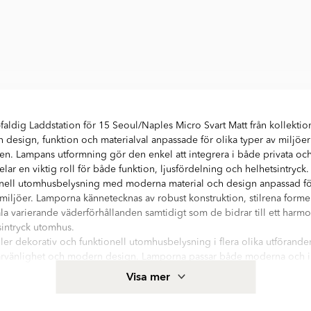
faldig Laddstation för 15 Seoul/Naples Micro Svart Matt från kollekti
design, funktion och materialval anpassade för olika typer av miljöe
. Lampans utformning gör den enkel att integrera i både privata och 
lar en viktig roll för både funktion, ljusfördelning och helhetsintryck.
nell utomhusbelysning med moderna material och design anpassad för 
iljöer. Lamporna kännetecknas av robust konstruktion, stilrena forme
tåla varierande väderförhållanden samtidigt som de bidrar till ett harmo
intryck utomhus.
ler dekorativ och funktionell utomhusbelysning i flera olika utförand
arvänlighet och modern design. Lamporna passar både moderna och in
belysningen hjälper till att skapa en mer inbjudande och stämningsful
Visa mer
r trädgård.
ortiment av belysning för hemmets alla rum och olika inredningsstilar. Hä