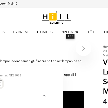
ager i Malmö
OLV
BADRUM
UTOMHUS
INREDNING
KÖK
SE
1
/ 3
He
Vil
Mat
V
lampor laddas samtidigt. Placera helt enkelt lampan på en
L
addningsstationer för att skapa en hylla med upp till 3
ummer: GRS1073
S
mtidigt, med en mycket liten fotavtryck!
M
4