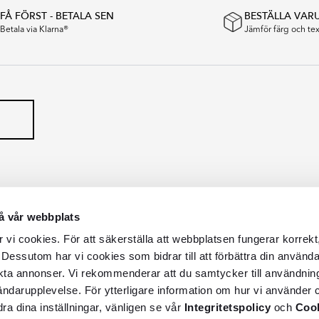
FÅ FÖRST - BETALA SEN
BESTÄLLA VAR
Betala via Klarna®
Jämför färg och t
å vår webbplats
vi cookies. För att säkerställa att webbplatsen fungerar korrekt
 Dessutom har vi cookies som bidrar till att förbättra din använd
kta annonser. Vi rekommenderar att du samtycker till användnin
vändarupplevelse. För ytterligare information om hur vi använder c
dra dina inställningar, vänligen se vår
Integritetspolicy
och
Cook