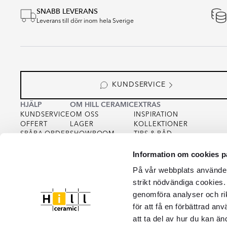
SNABB LEVERANS
Leverans till dörr inom hela Sverige
KUNDSERVICE
HJÄLP
OM HILL CERAMIC
EXTRAS
KUNDSERVICE
OM OSS
INSPIRATION
OFFERT
LAGER
KOLLEKTIONER
SPÅRA ORDER
SHOWROOM
TIPS & RÅD
KÖPVILLKOR
FOR PARTNERS
INTEGRITETSPOLICY
Information om cookies p
VARUPROV
FÖR KREATÖRER
COOKIEPOLICY
KVALITET
På vår webbplats använder 
strikt nödvändiga cookies.
genomföra analyser och ri
för att få en förbättrad an
att ta del av hur du kan än