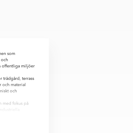
onen som
r och
offentliga miljöer
trädgård, terrass
r och material
niskt och
en med fokus på
dustriella
l atmosfär runt
r finns allt från