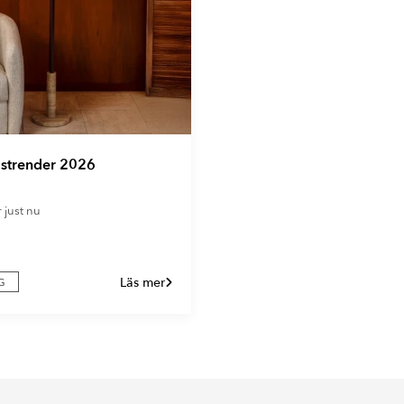
gstrender 2026
r just nu
Läs mer
G