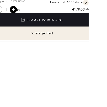
SEK
s per
st
:
4179.00
Leveranstid: 10-14 dagar
st
4179.00
SEK
LÄGG I VARUKORG
Företagsoffert