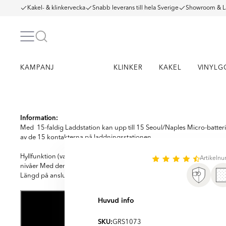
Kakel- & klinkervecka
Snabb leverans till hela Sverige
Showroom & L
KAMPANJ
KLINKER
KAKEL
VINYLG
Item
1
Information:
of
Med 15-faldig Laddstation kan upp till 15 Seoul/Naples Micro-batteri
3
av de 15 kontakterna på laddningsstationen.
Hyllfunktion (valfritt) Laddningsstationen kan kombineras med andra l
Artikeln
nivåer Med denna kombination kan upp till 45 batterilampor laddas sa
Längd på anslutningskabel: 3,1 m
Huvud info
SKU:
GRS1073