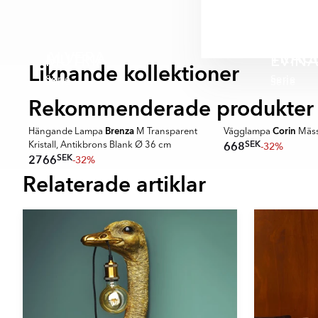
taklampor, pendell
moderna, stilrena 
harmoniska miljöer
I vårt sortiment fi
ALVERA
TRACE
MUTRIA
EVIN
teknisk belysning, 
Liknande kollektioner
Serie
Serie
arbetar kontinuerlig
Serie
Serie
modern belysning 
Rekommenderade produkter
Brenza
Corin
Hängande Lampa
M Transparent
Vägglampa
Mässi
SEK
668
-32%
Kristall, Antikbrons Blank Ø 36 cm
SEK
2766
-32%
Relaterade artiklar
Item
1
of
16