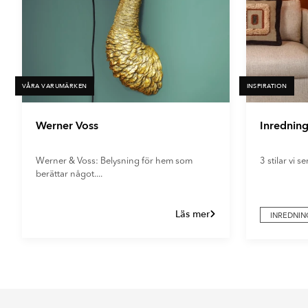
VÅRA VARUMÄRKEN
INSPIRATION
Werner Voss
Inrednin
Werner & Voss: Belysning för hem som
3 stilar vi se
berättar något....
Läs mer
INREDNIN
Item
1
of
2