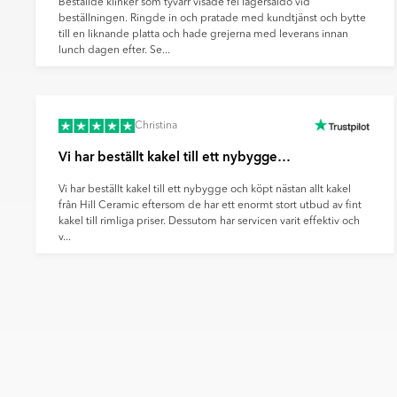
Beställde klinker som tyvärr visade fel lagersaldo vid
beställningen. Ringde in och pratade med kundtjänst och bytte
till en liknande platta och hade grejerna med leverans innan
lunch dagen efter. Se...
Christina
Vi har beställt kakel till ett nybygge…
Vi har beställt kakel till ett nybygge och köpt nästan allt kakel
från Hill Ceramic eftersom de har ett enormt stort utbud av fint
kakel till rimliga priser. Dessutom har servicen varit effektiv och
v...