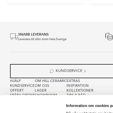
Item
1
of
2
SNABB LEVERANS
Leverans till dörr inom hela Sverige
KUNDSERVICE
HJÄLP
OM HILL CERAMIC
EXTRAS
KUNDSERVICE
OM OSS
INSPIRATION
OFFERT
LAGER
KOLLEKTIONER
SPÅRA ORDER
SHOWROOM
TIPS & RÅD
KÖPVILLKOR
FOR PARTNERS
INTEGRITETSPOLICY
Information om cookies p
VARUPROV
FÖR KREATÖRER
COOKIEPOLICY
KVALITET