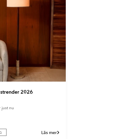
gstrender 2026
r just nu
Läs mer
G