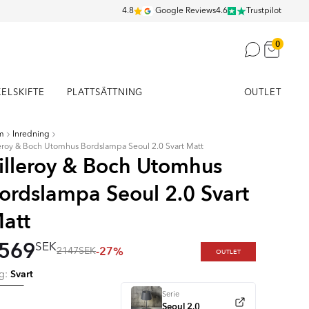
4.8
Google Reviews
4.6
Trustpilot
0
KELSKIFTE
PLATTSÄTTNING
OUTLET
m
Inredning
leroy & Boch Utomhus Bordslampa Seoul 2.0 Svart Matt
illeroy & Boch Utomhus
ordslampa Seoul 2.0 Svart
att
569
SEK
-27%
2147
SEK
OUTLET
Svart
rg:
Serie
Seoul 2.0