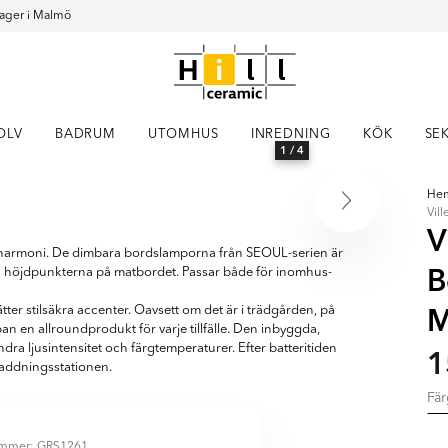
ager i Malmö
OLV
BADRUM
UTOMHUS
INREDNING
KÖK
SE
1
/ 4
He
Vil
V
 i harmoni. De dimbara bordslamporna från SEOUL-serien är
B
da höjdpunkterna på matbordet. Passar både för inomhus-
M
er stilsäkra accenter. Oavsett om det är i trädgården, på
an en allroundprodukt för varje tillfälle. Den inbyggda,
ra ljusintensitet och färgtemperaturer. Efter batteritiden
1
laddningsstationen.
Fä
ummer: GRS1261