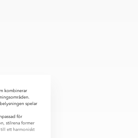
om kombinerar
ndningsområden.
 belysningen spelar
npassad för
n, stilrena former
ill ett harmoniskt