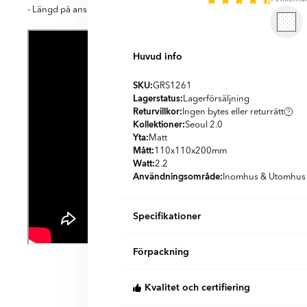
- Längd på anslutningskabel: 1,5 m
Huvud info
SKU:
GRS1261
Lagerstatus:
Lagerförsäljning
Returvillkor:
Ingen bytes eller returrätt
Kollektioner:
Seoul 2.0
Yta:
Matt
Mått:
110x110x200
mm
Watt:
2.2
Användningsområde:
Inomhus & Utomhus
Specifikationer
Produktmaterial:
Aluminium
Förpackning
Färg:
Svart
Land:
Tyskland
St/box:
1
Stil:
Modernt
Kvalitet och certifiering
KG per Box:
0.96