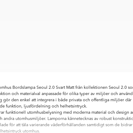
omhus Bordslampa Seoul 2.0 Svart Matt från kollektionen Seoul 2.0 s
ktion och materialval anpassade för olika typer av miljöer och anvä
gör den enkel att integrera i både privata och offentliga miljöer där
åde funktion, ljusfördelning och helhetsintryck.
ar funktionell utomhusbelysning med moderna material och design a
ch andra utomhusmiljöer. Lamporna kännetecknas av robust konstruktio
lade för att tåla varierande väderförhållanden samtidigt som de bidrar t
hetsintryck utomhus.