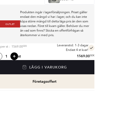
Produkten ingår i lagerförsäljningen. Priset gäller
endast den mängd vi har i lager, och du kan inte
köpa större mängd till detta låga pris än den som
OUTLET
visas nedan. Först till kvarn gäller. Behöver du mer
än vad som finns? Skicka en offertförfrågan så
återkommer vi med pris.
Leveranstid: 1-3 dagar
SEK
s per
st
:
1569.00
Endast 4 st kvar!
st
1569.00
SEK
LÄGG I VARUKORG
Företagsoffert