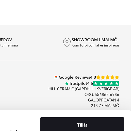
UPROV
SHOWROOM I MALMÖ
extur hemma
Kom förbi och låt er inspireras
Google Reviews
4.8
Trustpilot
4.6
HILL CERAMIC (GARDHILL I SVERIGE AB)
ORG. 556865-6986
GALOPPGATAN 4
213 77 MALMÖ
SWEDEN
Tillåt
+46406083480