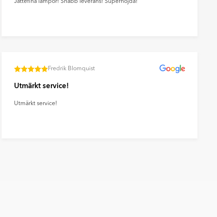
Jättefina lampor! Snabb leverans! Supernöjda!
Fredrik Blomquist
Utmärkt service!
Utmärkt service!