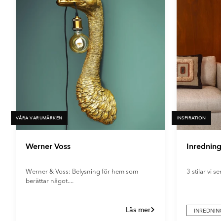
VÅRA VARUMÄRKEN
INSPIRATION
Werner Voss
Inrednin
Werner & Voss: Belysning för hem som
3 stilar vi se
berättar något....
Läs mer
INREDNIN