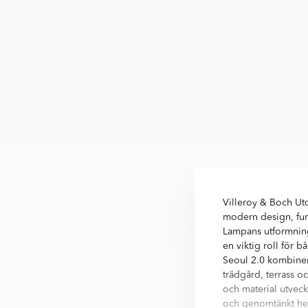
Villeroy & Boch Ut
modern design, fun
Lampans utformning 
en viktig roll för b
Seoul 2.0 kombiner
trädgård, terrass o
och material utveck
och genomtänkt hel