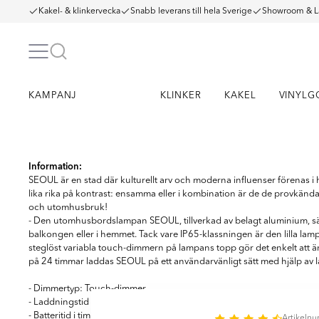
Kakel- & klinkervecka
Snabb leverans till hela Sverige
Showroom & L
KAMPANJ
KLINKER
KAKEL
VINYLG
Item
1
Information:
of
SEOUL är en stad där kulturellt arv och moderna influenser förenas
4
lika rika på kontrast: ensamma eller i kombination är de de provkän
och utomhusbruk!
- Den utomhusbordslampan SEOUL, tillverkad av belagt aluminium, sätt
balkongen eller i hemmet. Tack vare IP65-klassningen är den lilla lamp
steglöst variabla touch-dimmern på lampans topp gör det enkelt att änd
på 24 timmar laddas SEOUL på ett användarvänligt sätt med hjälp av 
- Dimmertyp: Touch-dimmer
- Laddningstid för batteri i timmar: 6,5 h
- Batteritid i timmar: 11 h
Artikeln