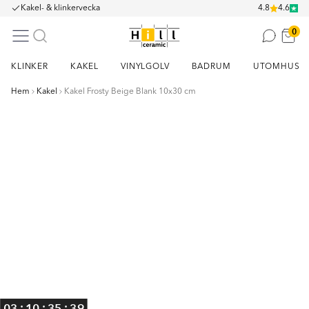
Kakel- & klinkervecka
4.8
4.6
0
KLINKER
KAKEL
VINYLGOLV
BADRUM
UTOMHUS
Hem
Kakel
Kakel Frosty Beige Blank 10x30 cm
Item
1
of
1
:
:
:
03
10
35
38