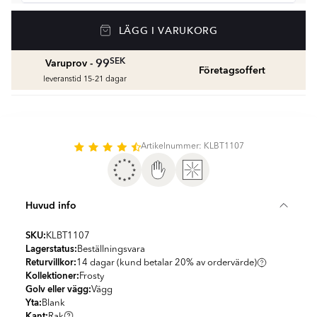
Våtrumssilikon
LÄGG I VARUKORG
Se färger och beräkna rätt mängd våtrumssilikon
fr.
99
SEK
SEK
99
Varuprov -
Företagsoffert
leveranstid 15-21 dagar
Rengöring & Underhåll
fr.
229
SEK
Kakellist
Artikelnummer: KLBT1107
Räkna ut och köp
fr.
49
SEK
Huvud info
SKU:
KLBT1107
Lagerstatus:
Beställningsvara
Returvillkor:
14 dagar (kund betalar 20% av ordervärde)
Kollektioner:
Frosty
Golv eller vägg:
Vägg
Yta:
Blank
Kant:
Rak