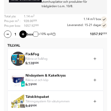
utomhusplattor och produkter för
trädgården t.o.m. 10/8.
2
Total yta:
1.14
m
2
1.14
m
/ box
2
SEK
Pris per
m
:
928.00
Leveranstid: 15-21 dagar
SEK
Pris per box:
1057.92
box
1057.92
SEK
+10% spill
TILLVAL
Fix&Fog
Räkna ut fix&fog
fr.
128
SEK
Nivåsystem & Kakelkryss
Räkna ut och köp
fr.
19
SEK
Tätskiktspaket
Tätningssystem för våtutrymmen
fr.
49
SEK