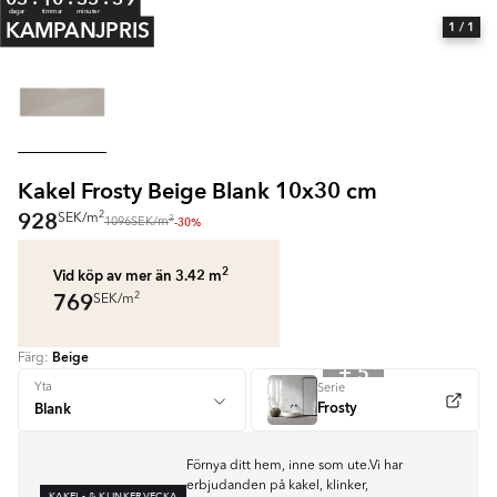
dagar
timmar
minuter
KAMPANJPRIS
1
/ 1
Kakel Frosty Beige Blank 10x30 cm
928
2
SEK
/
m
2
-30%
1096
SEK
/
m
2
Vid köp av mer än 3.42
m
769
2
SEK
/
m
Beige
Färg:
+ 5
Yta
Serie
Frosty
Förnya ditt hem, inne som ute.Vi har
erbjudanden på kakel, klinker,
KAKEL- & KLINKERVECKA