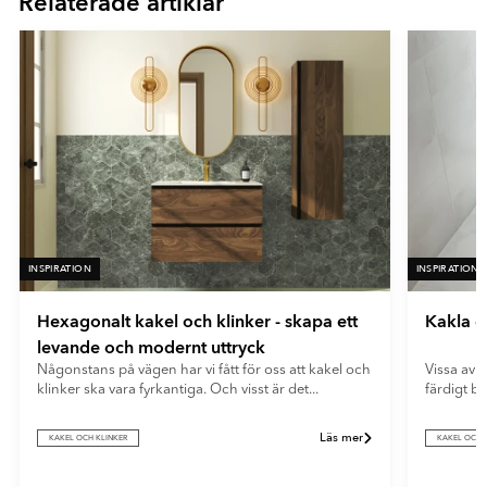
Relaterade artiklar
- Vit
ger ett mjukt och modernt uttryck samt döljer fingeravtryck och
reflexer på ett effektivt sätt.
INSPIRATION
INSPIRATION
Hexagonalt kakel och klinker - skapa ett
Kakla e
levande och modernt uttryck
Någonstans på vägen har vi fått för oss att kakel och
Vissa av o
klinker ska vara fyrkantiga. Och visst är det...
färdigt b
Läs mer
KAKEL OCH KLINKER
KAKEL OCH 