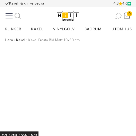
Kakel- & klinkervecka
4.8
4.6
0
KLINKER
KAKEL
VINYLGOLV
BADRUM
UTOMHUS
Hem
Kakel
Kakel Frosty Blå Matt 10x30 cm
Item
1
of
1
:
:
:
01
09
36
51