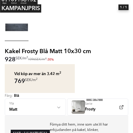
dagar
timmar
minuter
KAMPANJPRIS
1
/ 1
Kakel Frosty Blå Matt 10x30 cm
928
2
SEK
/
m
2
-30%
1096
SEK
/
m
2
Vid köp av mer än 3.42
m
769
2
SEK
/
m
Blå
Färg:
+ 5
Yta
Serie
Frosty
Förnya ditt hem, inne som ute.Vi har
erbjudanden på kakel, klinker,
KAKEL- & KLINKERVECKA