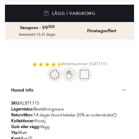
Våtrumssilikon
LÄGG I VARUKORG
Se färger och beräkna rätt mängd våtrumssilikon
fr.
99
SEK
SEK
99
Varuprov -
Företagsoffert
leveranstid 15-21 dagar
Rengöring & Underhåll
fr.
229
SEK
Kakellist
Artikelnummer: KLBT1115
Räkna ut och köp
fr.
49
SEK
Huvud info
SKU:
KLBT1115
Lagerstatus:
Beställningsvara
Returvillkor:
14 dagar (kund betalar 20% av ordervärde)
Kollektioner:
Frosty
Golv eller vägg:
Vägg
Yta:
Matt
Kant:
Rak