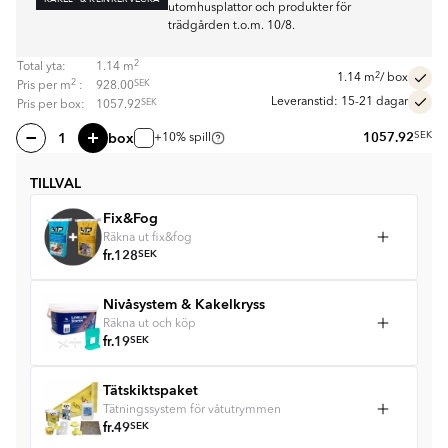
utomhusplattor och produkter för
trädgården t.o.m. 10/8.
2
Total yta:
1.14
m
2
1.14
m
/ box
2
SEK
Pris per
m
:
928.00
Leveranstid: 15-21 dagar
SEK
Pris per box:
1057.92
box
1057.92
SEK
+10% spill
TILLVAL
Fix&Fog
Räkna ut fix&fog
fr.
128
SEK
Nivåsystem & Kakelkryss
Räkna ut och köp
fr.
19
SEK
Tätskiktspaket
Tätningssystem för våtutrymmen
fr.
49
SEK