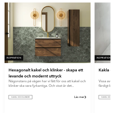
- Vit
ger ett mjukt och modernt uttryck samt döljer fingeravtryck och
reflexer på ett effektivt sätt.
INSPIRATION
INSPIRATION
Hexagonalt kakel och klinker - skapa ett
Kakla e
levande och modernt uttryck
Någonstans på vägen har vi fått för oss att kakel och
Vissa av o
klinker ska vara fyrkantiga. Och visst är det...
färdigt b
Läs mer
KAKEL OCH KLINKER
KAKEL OCH 