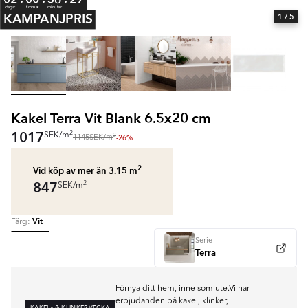
dagar
timmar
minuter
KAMPANJPRIS
1
/ 5
Kakel Terra Vit Blank 6.5x20 cm
1017
2
SEK
/
m
2
-26%
1145
SEK
/
m
2
Vid köp av mer än 3.15
m
847
2
SEK
/
m
Vit
Färg:
Serie
Terra
Förnya ditt hem, inne som ute.Vi har
erbjudanden på kakel, klinker,
KAKEL- & KLINKERVECKA