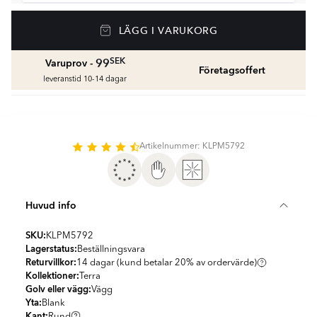
Våtrumssilikon
LÄGG I VARUKORG
Se färger och beräkna rätt mängd våtrumssilikon
fr.
99
SEK
SEK
99
Varuprov -
Företagsoffert
leveranstid 10-14 dagar
Rengöring & Underhåll
fr.
229
SEK
Kakellist
Artikelnummer: KLPM5792
Räkna ut och köp
fr.
49
SEK
Huvud info
SKU:
KLPM5792
Lagerstatus:
Beställningsvara
Returvillkor:
14 dagar (kund betalar 20% av ordervärde)
Kollektioner:
Terra
Golv eller vägg:
Vägg
Yta:
Blank
Kant:
Rund