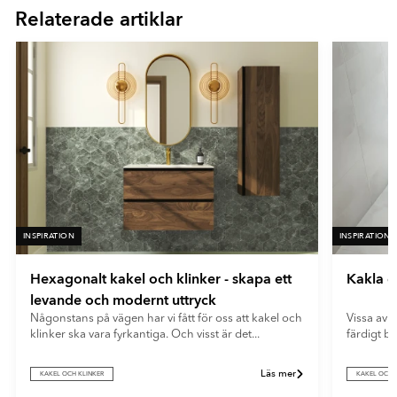
- Ljusgrå
En mycket matt yta med minimal ljusreflektion. Ultramatta plattor
Relaterade artiklar
16
- Grå
ger ett mjukt och modernt uttryck samt döljer fingeravtryck och
reflexer på ett effektivt sätt.
- Beige
- Brun
- Flerfärgad
- Vit
INSPIRATION
INSPIRATION
Hexagonalt kakel och klinker - skapa ett
Kakla e
levande och modernt uttryck
Någonstans på vägen har vi fått för oss att kakel och
Vissa av o
klinker ska vara fyrkantiga. Och visst är det...
färdigt b
Läs mer
KAKEL OCH KLINKER
KAKEL OCH 