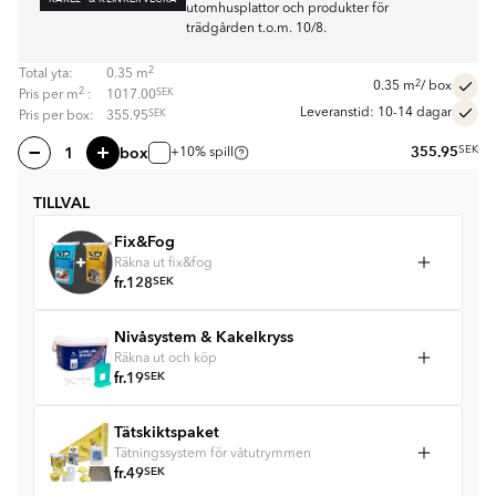
utomhusplattor och produkter för
trädgården t.o.m. 10/8.
2
Total yta:
0.35
m
2
0.35
m
/ box
2
SEK
Pris per
m
:
1017.00
Leveranstid: 10-14 dagar
SEK
Pris per box:
355.95
box
355.95
SEK
+10% spill
TILLVAL
Fix&Fog
Räkna ut fix&fog
fr.
128
SEK
Nivåsystem & Kakelkryss
Räkna ut och köp
fr.
19
SEK
Tätskiktspaket
Tätningssystem för våtutrymmen
fr.
49
SEK