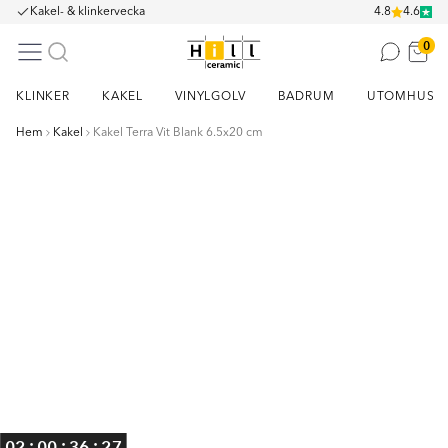
Kakel- & klinkervecka
4.8
4.6
0
KLINKER
KAKEL
VINYLGOLV
BADRUM
UTOMHUS
Hem
Kakel
Kakel Terra Vit Blank 6.5x20 cm
Item
1
of
5
:
:
:
02
00
36
26