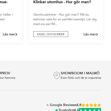
enue-
Klinker utomhus - Hur gör man?
 håller i
Utomhusklinker - Hur gör man? Allt du
 med
behöver veta för en perfekt utemiljö. Lär dig
med oss på Hill...
Läs mer
Läs mer
KAKEL OCH KLINKER
UPROV
SHOWROOM I MALMÖ
extur hemma
Kom förbi och låt er inspireras
Google Reviews
4.8
Trustpilot
4.6