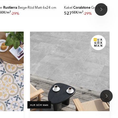
Rustierra
Coralstone
er
Beige-Röd Matt 6x24 cm
Kakel
Grå Matt 34x50 
2
2
SEK
/
m
SEK
/
m
527
-29%
-29%
HUR GÖR MAN
