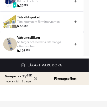
Räkna ut och köp
fr.
25
SEK
Tätskiktspaket
Tätningssystem för våtutrymmen
fr.
55
SEK
Våtrumssilikon
Se färger och beräkna rätt mängd
våtrumssilikon
fr.
108
SEK
Rengöring & Underhåll
LÄGG I VARUKORG
fr.
245
SEK
SEK
39
Varuprov -
Företagsoffert
leveranstid 1-3 dagar
Kakellist
Räkna ut och köp
fr.
55
SEK