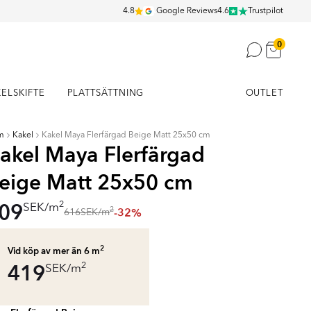
4.8
Google Reviews
4.6
Trustpilot
0
KELSKIFTE
PLATTSÄTTNING
OUTLET
m
Kakel
Kakel Maya Flerfärgad Beige Matt 25x50 cm
akel Maya Flerfärgad
eige Matt 25x50 cm
09
2
SEK
/
m
-32%
2
616
SEK
/
m
2
Vid köp av mer än 6
m
419
2
SEK
/
m