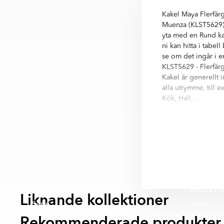
Kakel Maya Flerfär
Muenza (KLST5629) 
yta med en Rund ka
ni kan hitta i tabel
se om det ingår i e
KLST5629 - Flerfär
Kakel är generellt 
alla utrymme, till 
Kök, Hall, .
Muenza är kvalitets 
byggstandard för k
cm hittar ni i infor
Muenza är en serie 
variationer finns i 
- Beige
MANHATTAN
RUST
- Brons
Liknande kollektioner
Serie
Serie
- Flerfärgad
Rekommenderade produkter