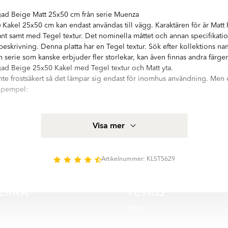
gad Beige Matt 25x50 cm från serie Muenza
Kakel 25x50 cm kan endast användas till vägg. Karaktären för är Matt 
nt samt med Tegel textur. Det nominella måttet och annan specifikatio
l beskrivning. Denna platta har en Tegel textur. Sök efter kollektions n
n serie som kanske erbjuder fler storlekar, kan även finnas andra färger
gad Beige 25x50 Kakel med Tegel textur och Matt yta.
inte frostsäkert så det lämpar sig endast för inomhus användning. Men 
expempel:
kakel från Hill Ceramic®, alla produkter är tillverkarede i EU och uppfy
Visa mer
akel och klinker. Mer produktspecifikation för Kakel Maya Flerfärgad 
mationsfältet på denna sida
med hög kvalitetsstandard. Serien innehåller 1 olika storlekar: 25x50 
Artikelnummer: KLST5629
matt yta. Det finns 3 huvud färger i serie Muenza:
IERRA
TETRIS
Serie
SPARA MER
SPAR