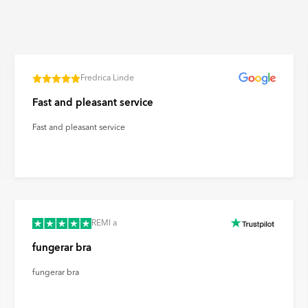
n. Ultramatta plattor ger ett
ravtryck och reflexer på ett
Fredrica Linde
Fast and pleasant service
Fast and pleasant service
REMI a
fungerar bra
fungerar bra