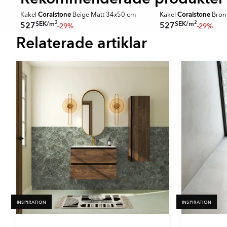
Coralstone
Coralstone
Kakel
Beige Matt 34x50 cm
Kakel
Bron
2
2
SEK
/
m
SEK
/
m
527
527
-29%
-29%
Relaterade artiklar
Item
1
of
16
INSPIRATION
INSPIRATION