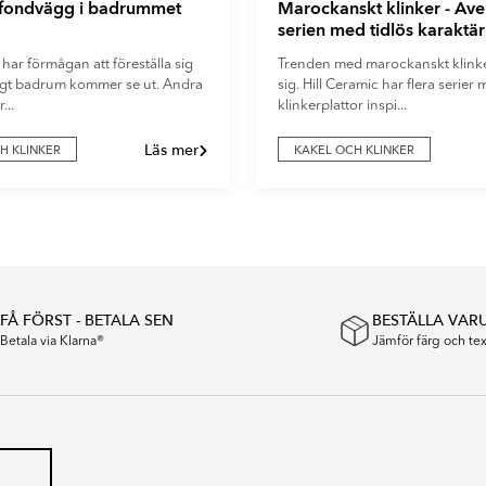
 fondvägg i badrummet
Marockanskt klinker - Av
serien med tidlös karaktär
 har förmågan att föreställa sig
Trenden med marockanskt klinker
digt badrum kommer se ut. Andra
sig. Hill Ceramic har flera serier
...
klinkerplattor inspi...
Läs mer
H KLINKER
KAKEL OCH KLINKER
FÅ FÖRST - BETALA SEN
BESTÄLLA VAR
Betala via Klarna®
Jämför färg och t