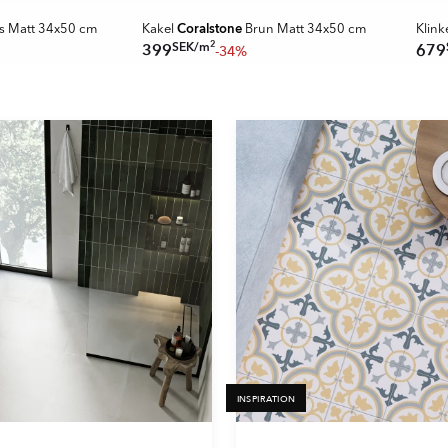
Coralstone
s Matt 34x50 cm
Kakel
Brun Matt 34x50 cm
Klink
2
SEK
/
m
399
679
-34%
INSPIRATION