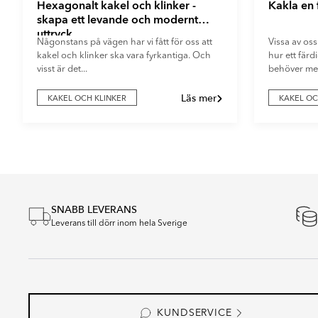
Hexagonalt kakel och klinker -
Kakla en
skapa ett levande och modernt
uttryck
Någonstans på vägen har vi fått för oss att
Vissa av oss
kakel och klinker ska vara fyrkantiga. Och
hur ett fär
visst är det...
behöver mer
Läs mer
KAKEL OCH KLINKER
KAKEL OC
Item
1
of
5
SNABB LEVERANS
Leverans till dörr inom hela Sverige
KUNDSERVICE