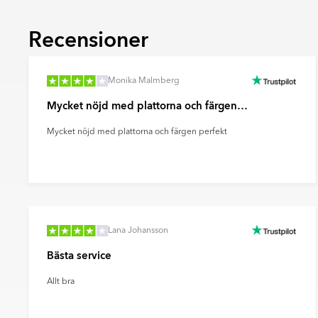
fondytor och ge rummet mer karaktär.
Recensioner
Ultramatt
En mycket matt yta med minimal ljusreflektio
mjukt och modernt uttryck samt döljer finge
effektivt sätt.
Monika Malmberg
Mycket nöjd med plattorna och färgen…
Mycket nöjd med plattorna och färgen perfekt
Lana Johansson
Bästa service
Allt bra