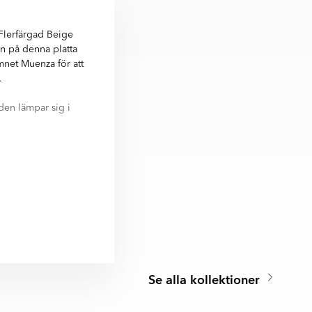
Flerfärgad Beige
n på denna platta
amnet Muenza för att
.
den lämpar sig i
ller svensk
Beige Matt 25x50
cm. Nästan alla
Se alla kollektioner
A MER