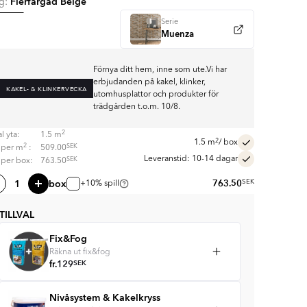
Flerfärgad Beige
rg:
Serie
Muenza
Förnya ditt hem, inne som ute.Vi har
erbjudanden på kakel, klinker,
KAKEL- & KLINKERVECKA
utomhusplattor och produkter för
trädgården t.o.m. 10/8.
2
l yta:
1.5
m
2
1.5
m
/ box
2
SEK
s per
m
:
509.00
Leveranstid: 10-14 dagar
SEK
s per box:
763.50
box
763.50
SEK
+10% spill
TILLVAL
Fix&Fog
Räkna ut fix&fog
fr.
129
SEK
Nivåsystem & Kakelkryss