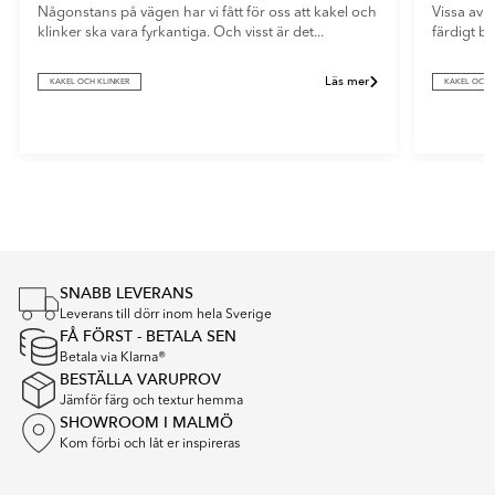
Någonstans på vägen har vi fått för oss att kakel och
Vissa av o
klinker ska vara fyrkantiga. Och visst är det...
färdigt b
Läs mer
KAKEL OCH KLINKER
KAKEL OCH 
Item
1
of
4
SNABB LEVERANS
Leverans till dörr inom hela Sverige
FÅ FÖRST - BETALA SEN
Betala via Klarna®
BESTÄLLA VARUPROV
Jämför färg och textur hemma
SHOWROOM I MALMÖ
Kom förbi och låt er inspireras