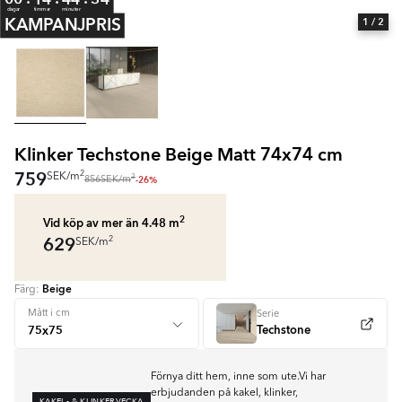
dagar
timmar
minuter
KAMPANJPRIS
1
/ 2
Klinker Techstone Beige Matt 74x74 cm
759
2
SEK
/
m
2
-26%
856
SEK
/
m
2
Vid köp av mer än 4.48
m
629
2
SEK
/
m
Beige
Färg:
Mått i cm
Serie
Techstone
Förnya ditt hem, inne som ute.Vi har
erbjudanden på kakel, klinker,
KAKEL- & KLINKERVECKA