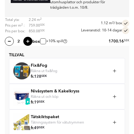
utomhusplattor och produkter för
trädgården t.o.m. 10/8.
2
Total yta:
2.24
m
2
1.12
m
/ box
2
SEK
Pris per
m
:
759.00
Leveranstid: 10-14 dagar
SEK
Pris per box:
850.08
box
1700.16
SEK
+10% spill
TILLVAL
Fix&Fog
Räkna ut fix&fog
fr.
128
SEK
Nivåsystem & Kakelkryss
Räkna ut och köp
fr.
19
SEK
Tätskiktspaket
Tätningssystem för våtutrymmen
fr.
49
SEK