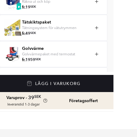
Räkna ut och köp
fr.
19
SEK
Tätskiktspaket
Tätningssystem för våtutrymmen
fr.
49
SEK
Golvvärme
Golvvärmepaket med termostat
fr.
1959
SEK
Våtrumssilikon
Se färger och beräkna rätt mängd
LÄGG I VARUKORG
våtrumssilikon
fr.
99
SEK
SEK
39
Varuprov -
Företagsoffert
leveranstid 1-3 dagar
Rengöring & Underhåll
fr.
229
SEK
Kakellist