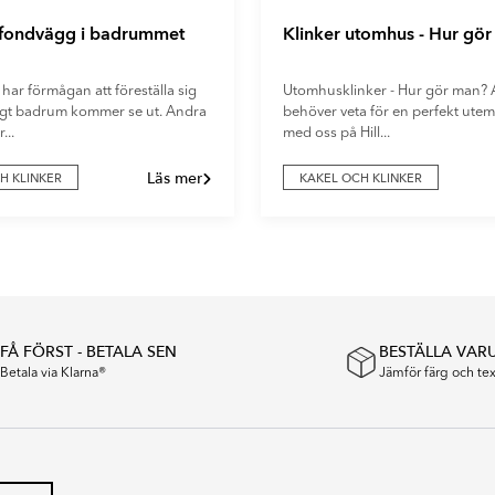
 fondvägg i badrummet
Klinker utomhus - Hur gö
 har förmågan att föreställa sig
Utomhusklinker - Hur gör man? A
digt badrum kommer se ut. Andra
behöver veta för en perfekt utemi
...
med oss på Hill...
Läs mer
H KLINKER
KAKEL OCH KLINKER
FÅ FÖRST - BETALA SEN
BESTÄLLA VAR
Betala via Klarna®
Jämför färg och t