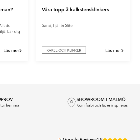
r man?
Våra topp 3 kalkstensklinkers
llt du
Sand, Fjäll & Slite
ljö. Lär dig
Läs mer
Läs mer
KAKEL OCH KLINKER
UPROV
SHOWROOM I MALMÖ
extur hemma
Kom förbi och låt er inspireras
Google Reviews
4.8