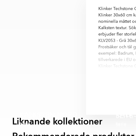
Klinker Techstone G
Klinker 30x60 cm k
nominella måttet oc
Kalksten textur. Sö
erbjuder fler storl
KLV2053 - Grå 30x60
Frostsäker och tål g
exempel: Badrum, Ha
tillverkarede i EU 
Klinker Techstone G
Techstone är en ser
60x60 cm, 75x75 cm,
huvud färger i seri
- Svart
- Ljusgrå
- Grå
KALKSTEN NORD
KALKS
STONECRAFT
SLITE
- Beige
Liknande kollektioner
Serie
Serie
Serie
Serie