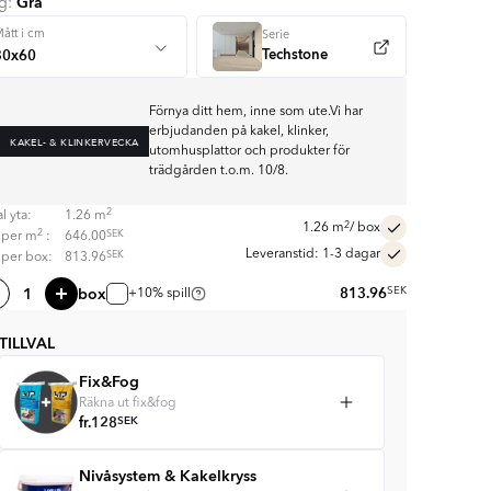
Grå
rg:
ått i cm
Serie
Techstone
Förnya ditt hem, inne som ute.Vi har
erbjudanden på kakel, klinker,
KAKEL- & KLINKERVECKA
utomhusplattor och produkter för
trädgården t.o.m. 10/8.
2
l yta:
1.26
m
2
1.26
m
/ box
2
SEK
s per
m
:
646.00
Leveranstid: 1-3 dagar
SEK
s per box:
813.96
box
813.96
SEK
+10% spill
TILLVAL
Fix&Fog
Räkna ut fix&fog
fr.
128
SEK
Nivåsystem & Kakelkryss