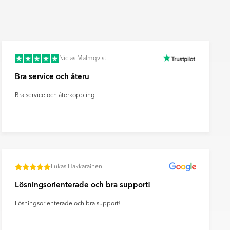
Räkna ut och köp
fr.
49
SEK
Niclas Malmqvist
Bra service och återu
Bra service och återkoppling
Lukas Hakkarainen
Lösningsorienterade och bra support!
Lösningsorienterade och bra support!