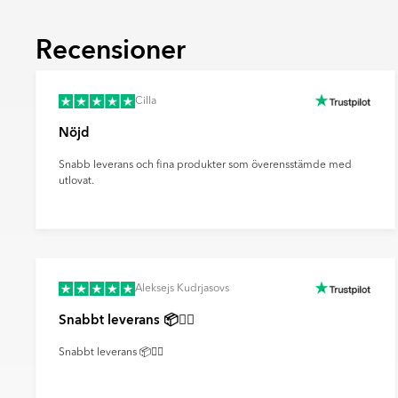
En yta med lätt struktur som efterliknar natu
skiffer eller betong. Strukturen ger platta
Recensioner
även förbättra halkmotståndet.
Relief
En yta med ett upphöjt tredimensionellt m
Cilla
beröring. Reliefplattor används främst på v
fondytor och ge rummet mer karaktär.
Nöjd
Ultramatt
Snabb leverans och fina produkter som överensstämde med
En mycket matt yta med minimal ljusreflektio
utlovat.
mjukt och modernt uttryck samt döljer finge
effektivt sätt.
Aleksejs Kudrjasovs
Snabbt leverans 📦👍🏻
Snabbt leverans 📦👍🏻