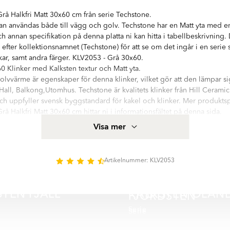
rå Halkfri Matt 30x60 cm från serie Techstone.
an användas både till vägg och golv. Techstone har en Matt yta med e
h annan specifikation på denna platta ni kan hitta i tabellbeskrivning.
k efter kollektionsnamnet (Techstone) för att se om det ingår i en seri
ekar, samt andra färger. KLV2053 - Grå 30x60.
 Klinker med Kalksten textur och Matt yta.
olvvärme är egenskaper för denna klinker, vilket gör att den lämpar sig 
ll, Balkong,Utomhus. Techstone är kvalitets klinker från Hill Ceramic®
och uppfyller svensk byggstandard för kakel och klinker. Mer produktsp
rå Halkfri Matt 30x60 cm hittar ni i informationsfältet på denna sida.
ie med hög kvalitetsstandard. Serien innehåller 7 olika storlekar: Mos
Visa mer
 100x100 cm, 30x60 cm, 60x120 cm. Nästan alla variationer finns i mat
e Techstone:
Artikelnummer: KLV2053
TEN FJÄLL
KALKSTEN ÖLAN
FJORDSTEN
Serie
Serie
🥇 TOPPDESIGN 2025