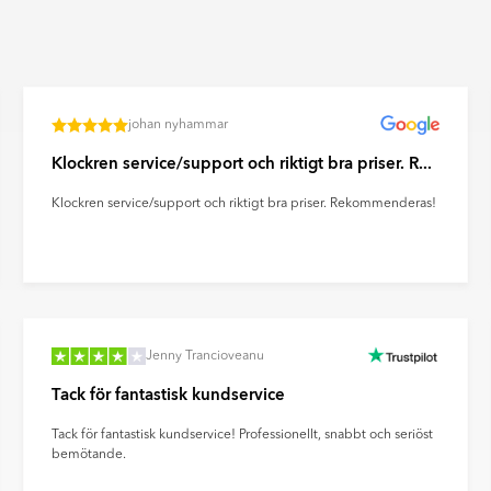
rliga material som sten, trä,
n ett mer levande utseende och kan
önster som kan kännas vid
johan nyhammar
äggar för att skapa dekorativa
Klockren service/support och riktigt bra priser. R...
Klockren service/support och riktigt bra priser. Rekommenderas!
n. Ultramatta plattor ger ett
ravtryck och reflexer på ett
Jenny Trancioveanu
Tack för fantastisk kundservice
Tack för fantastisk kundservice! Professionellt, snabbt och seriöst
bemötande.