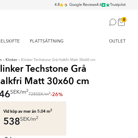
4.8
Google Reviews
4.6
Trustpilot
0
KELSKIFTE
PLATTSÄTTNING
OUTLET
m
Klinker
Klinker Techstone Grå Halkfri Matt 30x60 cm
linker Techstone Grå
alkfri Matt 30x60 cm
46
2
SEK
/
m
-26%
2
728
SEK
/
m
2
Vid köp av mer än 5.04
m
538
2
SEK
/
m