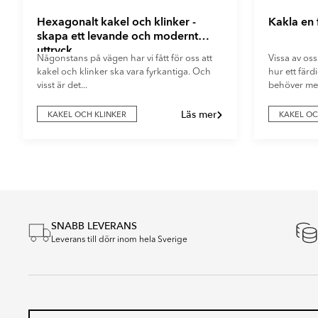
Hexagonalt kakel och klinker -
Kakla en
skapa ett levande och modernt
uttryck
Någonstans på vägen har vi fått för oss att
Vissa av oss
kakel och klinker ska vara fyrkantiga. Och
hur ett fär
visst är det...
behöver mer
Läs mer
KAKEL OCH KLINKER
KAKEL OC
Item
1
of
4
SNABB LEVERANS
Leverans till dörr inom hela Sverige