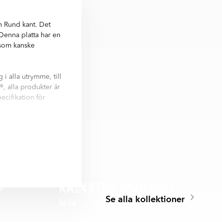
n Rund kant. Det
 Denna platta har en
e som kanske
i alla utrymme, till
, alla produkter är
ecifikation för
aik, 45x45 cm,
t yta. Det finns 4
D
KALKSTEN SAND
KALKSTEN LIMHAMN
Se alla kollektioner
Serie
Serie