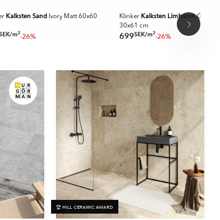
 DEALS
Kalksten Sand
Kalksten Limhamn
er
Ivory Matt 60x60
Klinker
Grå Mat
30x61 cm
2
2
SEK
/
m
SEK
/
m
699
-26%
-26%
🏆 HILL CERAMIC AWARD