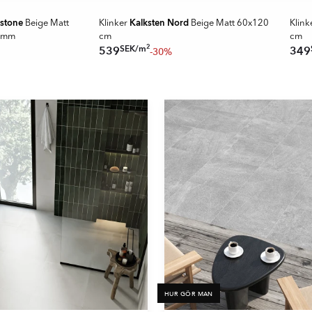
SPARA MER
SUPER
hstone
Kalksten Nord
Beige Matt
Klinker
Beige Matt 60x120
Klink
0 mm
cm
cm
2
SEK
/
m
539
349
-30%
HUR GÖR MAN