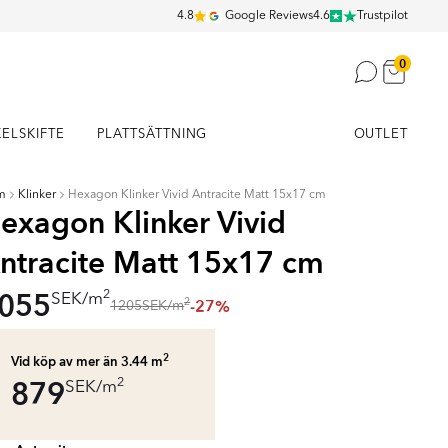
4.8
Google Reviews
4.6
Trustpilot
0
KELSKIFTE
PLATTSÄTTNING
OUTLET
m
Klinker
Hexagon Klinker Vivid Antracite Matt 15x17 cm
exagon Klinker Vivid
ntracite Matt 15x17 cm
055
2
SEK
/
m
-27%
2
1205
SEK
/
m
2
Vid köp av mer än 3.44
m
879
2
SEK
/
m