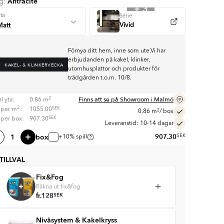
Antracite
rg:
+ 3
ta
Serie
Vivid
Förnya ditt hem, inne som ute.Vi har
erbjudanden på kakel, klinker,
KAKEL- & KLINKERVECKA
utomhusplattor och produkter för
trädgården t.o.m. 10/8.
Finns att se på Showroom i Malmö
2
l yta:
0.86
m
2
SEK
s per
m
:
1055.00
2
0.86
m
/ box
SEK
s per box:
907.30
Leveranstid: 10-14 dagar
box
907.30
SEK
+10% spill
TILLVAL
Fix&Fog
Räkna ut fix&fog
fr.
128
SEK
Nivåsystem & Kakelkryss