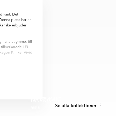
d kant. Det
 Denna platta har en
m kanske erbjuder
i alla utrymme, till
 tillverkarede i EU
exagon Klinker Vivid
 cm, Dekorlist, 6x25
 Vivid:
RHYTHMIC
DARRO
Se alla kollektioner
Serie
Serie
🏆 KUNDFAVORIT