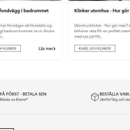
 fondvägg i badrummet
Klinker utomhus - Hur gö
 har förmågan att föreställa sig
Utomhusklinker - Hur gör man? A
digt badrum kommer se ut. Andra
behöver veta för en perfekt utemi
...
med oss på Hill...
Läs mer
H KLINKER
KAKEL OCH KLINKER
FÅ FÖRST - BETALA SEN
BESTÄLLA VAR
Betala via Klarna®
Jämför färg och t