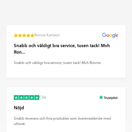
önster som kan kännas vid
äggar för att skapa dekorativa
n. Ultramatta plattor ger ett
Ronnie Karlsson
ravtryck och reflexer på ett
Snabb och väldigt bra service, tusen tack! Mvh
Ron...
Snabb och väldigt bra service, tusen tack! Mvh Ronnie
Cilla
Nöjd
Snabb leverans och fina produkter som överensstämde med
utlovat.