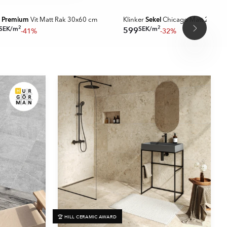
A MER
SPARA MER
Premium
Sekel
l
Vit Matt Rak 30x60 cm
Klinker
Chicago Matt 20x20
2
2
SEK
/
m
SEK
/
m
599
-41%
-32%
🏆 HILL CERAMIC AWARD