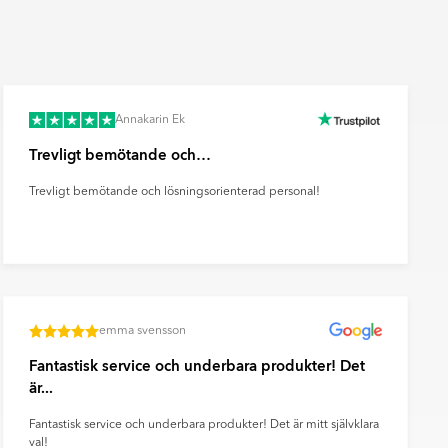
Räkna ut och köp
fr.
49
SEK
Annakarin Ek
Trevligt bemötande och…
Trevligt bemötande och lösningsorienterad personal!
emma svensson
Fantastisk service och underbara produkter! Det
är...
Fantastisk service och underbara produkter! Det är mitt självklara
val!