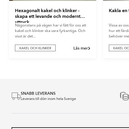
Hexagonalt kakel och klinker -
Kakla en
skapa ett levande och modernt
uttryck
Någonstans på vägen har vi fått för oss att
Vissa av oss
kakel och klinker ska vara fyrkantiga. Och
hur ett fär
visst är det...
behöver mer
Läs mer
KAKEL OCH KLINKER
KAKEL OC
Item
1
of
4
SNABB LEVERANS
Leverans till dörr inom hela Sverige