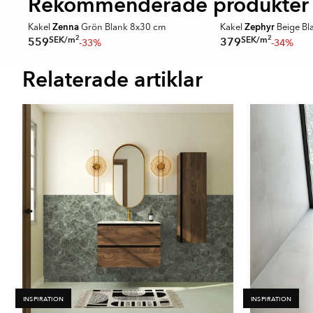
Rekommenderade produkter
- Gul
SPARA MER
SPARA MER
- Vit
Zenna
Zephyr
Kakel
Grön Blank 8x30 cm
Kakel
Beige Bl
2
2
SEK
/
m
SEK
/
m
559
379
-33%
-34%
Relaterade artiklar
Item
1
of
16
INSPIRATION
INSPIRATION