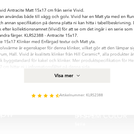
id Antracite Matt 15x17 cm från serie Vivid.
n användas både till vägg och golv. Vivid har en Matt yta med en Run
h annan specifikation på denna platta ni kan hitta i tabellbeskrivning.
k efter kollektionsnamnet (Vivid) för att se om det ingår i en serie so
 andra färger. KLRS2388 - Antracite 15x17.
e 15x17 Klinker med Enfärgad textur och Matt yta.
olvvärme är egenskaper för denna klinker, vilket gör att den lämpar sig 
, Hall. Vivid är kvalitets klinker från Hill Ceramic®, alla produkter är
k byggstandard för kakel och klinker. Mer produktspecifikation för H
 cm hittar ni i informationsfältet på denna sida.
ed hög kvalitetsstandard. Serien innehåller 4 olika storlekar: Hexagon
Visa mer
alla variationer finns i blank, matt yta. Det finns 9 huvud färger i serie
Artikelnummer: KLRS2388
BOW
NEILA
H
SYSTEM COLOR
Serie
Serie