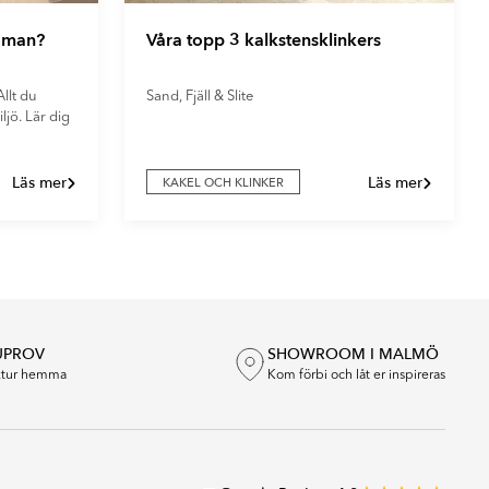
r man?
Våra topp 3 kalkstensklinkers
llt du
Sand, Fjäll & Slite
ljö. Lär dig
Läs mer
Läs mer
KAKEL OCH KLINKER
UPROV
SHOWROOM I MALMÖ
extur hemma
Kom förbi och låt er inspireras