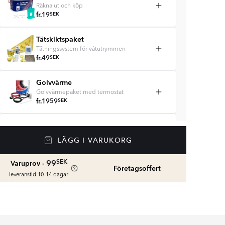
Räkna ut och köp
fr.
19
SEK
Tätskiktspaket
Tätningssystem för våtutrymmen
fr.
49
SEK
Golvvärme
Golvvärmepaket med termostat
fr.
1959
SEK
Våtrumssilikon
Se färger och beräkna rätt mängd
LÄGG I VARUKORG
våtrumssilikon
fr.
99
SEK
SEK
99
Varuprov -
Företagsoffert
leveranstid 10-14 dagar
Rengöring & Underhåll
fr.
229
SEK
Kakellist