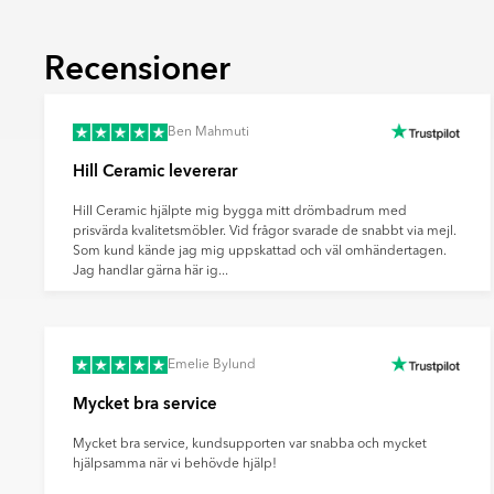
En yta med ett upphöjt tredimensionellt m
beröring. Reliefplattor används främst på v
Recensioner
fondytor och ge rummet mer karaktär.
Ultramatt
En mycket matt yta med minimal ljusreflektio
Ben Mahmuti
mjukt och modernt uttryck samt döljer finge
Hill Ceramic levererar
effektivt sätt.
Hill Ceramic hjälpte mig bygga mitt drömbadrum med
prisvärda kvalitetsmöbler. Vid frågor svarade de snabbt via mejl.
Som kund kände jag mig uppskattad och väl omhändertagen.
Jag handlar gärna här ig...
Emelie Bylund
Mycket bra service
Mycket bra service, kundsupporten var snabba och mycket
hjälpsamma när vi behövde hjälp!