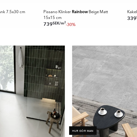
SPARA MER
SPAR
Rainbow
ank 7.5x30 cm
Pissano Klinker
Beige Matt
Kake
339
15x15 cm
2
SEK
/
m
739
-30%
HUR GÖR MAN