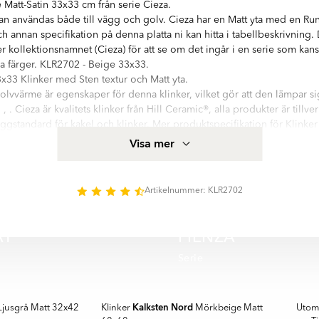
 Matt-Satin 33x33 cm från serie Cieza.
an användas både till vägg och golv. Cieza har en Matt yta med en Run
h annan specifikation på denna platta ni kan hitta i tabellbeskrivning.
er kollektionsnamnet (Cieza) för att se om det ingår i en serie som kans
ra färger. KLR2702 - Beige 33x33.
x33 Klinker med Sten textur och Matt yta.
olvvärme är egenskaper för denna klinker, vilket gör att den lämpar sig 
. Cieza är kvalitets klinker från Hill Ceramic®, alla produkter är tillv
ggstandard för kakel och klinker. Mer produktspecifikation för Klinker
r ni i informationsfältet på denna sida.
Visa mer
ed hög kvalitetsstandard. Serien innehåller 1 olika storlekar: 33x33 cm
att: satin: yta. Det finns 1 huvud färger i serie Cieza:
Artikelnummer: KLR2702
AT
PIENZA
Serie
🥇 TOPPDESIGN 2025
BÄSTS
SPARA MER
SPAR
Kalksten Nord
jusgrå Matt 32x42
Klinker
Mörkbeige Matt
Utom