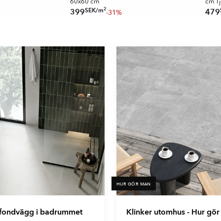
60x60 cm
cm T
2
SEK
/
m
399
479
-31%
HUR GÖR MAN
 fondvägg i badrummet
Klinker utomhus - Hur gö