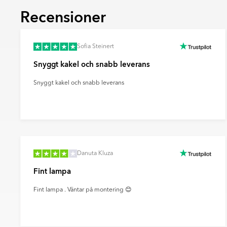
fondytor och ge rummet mer karaktär.
Recensioner
Ultramatt
En mycket matt yta med minimal ljusreflektio
mjukt och modernt uttryck samt döljer finge
Sofia Steinert
effektivt sätt.
Snyggt kakel och snabb leverans
Snyggt kakel och snabb leverans
Danuta Kluza
Fint lampa
Fint lampa . Väntar på montering 😊