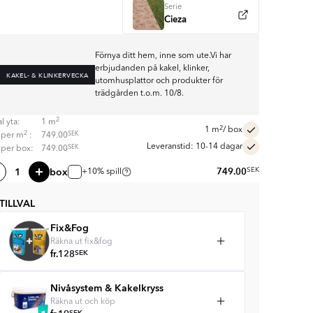
Serie
Cieza
Förnya ditt hem, inne som ute.Vi har
erbjudanden på kakel, klinker,
KAKEL- & KLINKERVECKA
utomhusplattor och produkter för
trädgården t.o.m. 10/8.
2
l yta:
1
m
2
1
m
/ box
2
SEK
s per
m
:
749.00
Leveranstid: 10-14 dagar
SEK
s per box:
749.00
box
749.00
SEK
+10% spill
TILLVAL
Fix&Fog
Räkna ut fix&fog
fr.
128
SEK
Nivåsystem & Kakelkryss
Räkna ut och köp