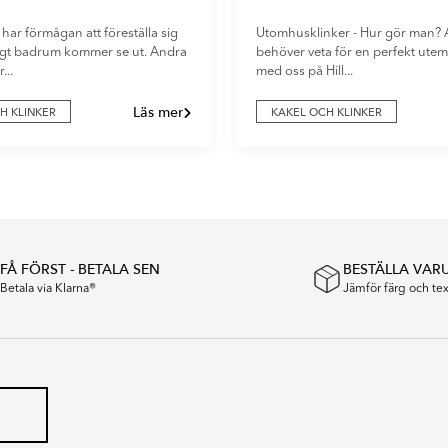
 har förmågan att föreställa sig
Utomhusklinker - Hur gör man? A
digt badrum kommer se ut. Andra
behöver veta för en perfekt utemi
...
med oss på Hill...
Läs mer
H KLINKER
KAKEL OCH KLINKER
FÅ FÖRST - BETALA SEN
BESTÄLLA VAR
Betala via Klarna®
Jämför färg och t