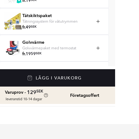
fr.
19
SEK
Tätskiktspaket
Tätningssystem för våtutrymmen
fr.
49
SEK
Golvvärme
Golvvärmepaket med termostat
fr.
1959
SEK
Våtrumssilikon
Se färger och beräkna rätt mängd
LÄGG I VARUKORG
våtrumssilikon
fr.
99
SEK
SEK
129
Varuprov -
Företagsoffert
leveranstid 10-14 dagar
Rengöring & Underhåll
fr.
229
SEK
Kakellist
Räkna ut och köp
SEK