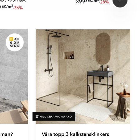
SEK
/
m
399
-28%
jocklek 20 mm
2
SEK
/
m
-36%
🏆 HILL CERAMIC AWARD
r man?
Våra topp 3 kalkstensklinkers