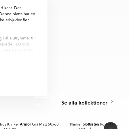
d kant. Det
 Denna platta har en
ke erbjuder fler
i alla utrymme, till
erkarede i EU och
 Cieza Beige Matt-
. Nästan alla
BELFORD
Se alla kollektioner
Serie
ÄLJARE UTOMHUS
A MER
SPARA MER
Armor
Slottssten
hus Klinker
Grå Matt 60x60
Klinker
Röd Matt 30x60
2