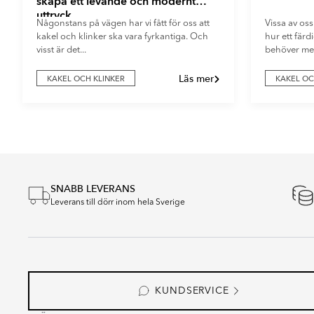
skapa ett levande och modernt
uttryck
Någonstans på vägen har vi fått för oss att
Vissa av oss
kakel och klinker ska vara fyrkantiga. Och
hur ett fär
visst är det...
behöver mer
Läs mer
KAKEL OCH KLINKER
KAKEL OC
Item
1
of
4
SNABB LEVERANS
Leverans till dörr inom hela Sverige
KUNDSERVICE