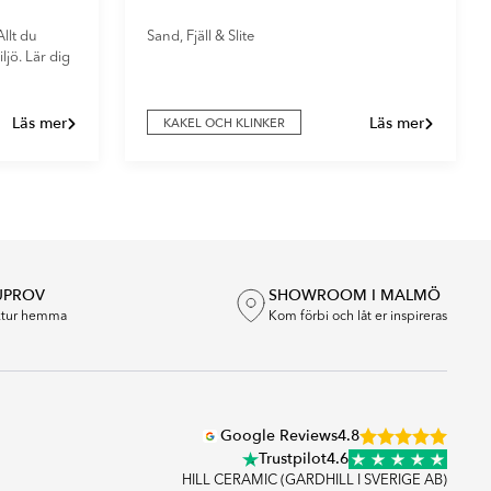
llt du
Sand, Fjäll & Slite
ljö. Lär dig
Läs mer
Läs mer
KAKEL OCH KLINKER
UPROV
SHOWROOM I MALMÖ
extur hemma
Kom förbi och låt er inspireras
Google Reviews
4.8
Trustpilot
4.6
HILL CERAMIC (GARDHILL I SVERIGE AB)