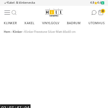
Kakel- & klinkervecka
4.8
4.6
0
KLINKER
KAKEL
VINYLGOLV
BADRUM
UTOMHUS
Hem
Klinker
Klinker Freestone Silver Matt 60x60 cm
Item
1
of
13
:
:
:
02
07
47
04