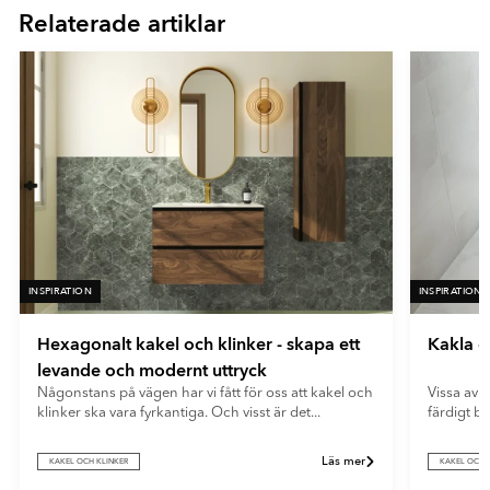
- Beige
En mycket matt yta med minimal ljusreflektion. Ultramatta plattor
Relaterade artiklar
16
- Vit
ger ett mjukt och modernt uttryck samt döljer fingeravtryck och
reflexer på ett effektivt sätt.
INSPIRATION
INSPIRATION
Hexagonalt kakel och klinker - skapa ett
Kakla e
levande och modernt uttryck
Någonstans på vägen har vi fått för oss att kakel och
Vissa av o
klinker ska vara fyrkantiga. Och visst är det...
färdigt b
Läs mer
KAKEL OCH KLINKER
KAKEL OCH 