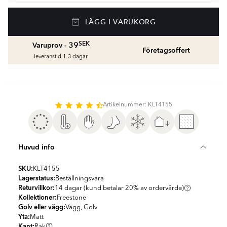
Golvvärme
LÄGG I VARUKORG
Golvvärmepaket med termostat
fr.
1959
SEK
SEK
39
Varuprov -
Företagsoffert
Våtrumssilikon
leveranstid 1-3 dagar
Se färger och beräkna rätt mängd våtrumssilikon
fr.
99
SEK
Rengöring & Underhåll
Artikelnummer: KLT4155
fr.
229
SEK
Kakellist
Huvud info
Räkna ut och köp
fr.
49
SEK
SKU:
KLT4155
Lagerstatus:
Beställningsvara
Returvillkor:
14 dagar (kund betalar 20% av ordervärde)
Kollektioner:
Freestone
Golv eller vägg:
Vägg, Golv
Yta:
Matt
Kant:
Rak