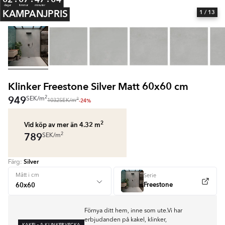
dagar
timmar
minuter
KAMPANJPRIS
1
/ 13
Klinker Freestone Silver Matt 60x60 cm
949
2
SEK
/
m
2
-24%
1032
SEK
/
m
2
Vid köp av mer än 4.32
m
789
2
SEK
/
m
Silver
Färg:
Mått i cm
Serie
Freestone
Förnya ditt hem, inne som ute.Vi har
erbjudanden på kakel, klinker,
KAKEL- & KLINKERVECKA