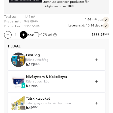
utomhusplattor och produkter för
trädgården t.o.m. 10/8.
2
Total yta:
1.44
m
2
1.44
m
/ box
2
SEK
Pris per
m
:
949.00
Leveranstid: 10-14 dagar
SEK
Pris per box:
1366.56
box
1366.56
SEK
+10% spill
TILLVAL
Fix&Fog
Räkna ut fix&fog
fr.
128
SEK
Nivåsystem & Kakelkryss
Räkna ut och köp
fr.
19
SEK
Tätskiktspaket
Tätningssystem för våtutrymmen
fr.
49
SEK