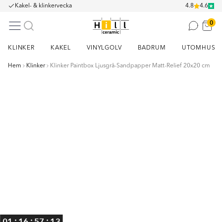
Kakel- & klinkervecka
4.8
4.6
0
KLINKER
KAKEL
VINYLGOLV
BADRUM
UTOMHUS
Hem
Klinker
Klinker Paintbox Ljusgrå-Sandpapper Matt-Relief 20x20 cm
Item
1
of
1
:
:
:
01
16
57
12