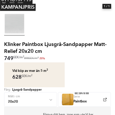
dagar
timmar
minuter
KAMPANJPRIS
1
/ 1
Klinker Paintbox Ljusgrå-Sandpapper Matt-
Relief 20x20 cm
749
2
SEK
/
m
2
-30%
898
SEK
/
m
2
Vid köp av mer än 5
m
628
2
SEK
/
m
Ljusgrå-Sandpapper
Färg:
+ 31
Mått i cm
Serie
Paintbox
Förnya ditt hem, inne som ute.Vi har