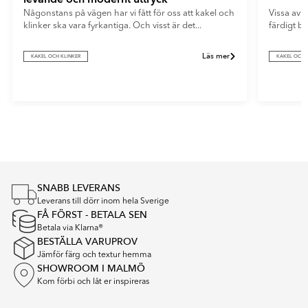
Någonstans på vägen har vi fått för oss att kakel och
Vissa av o
klinker ska vara fyrkantiga. Och visst är det...
färdigt b
Läs mer
KAKEL OCH KLINKER
KAKEL OCH 
Item
1
of
4
SNABB LEVERANS
Leverans till dörr inom hela Sverige
FÅ FÖRST - BETALA SEN
Betala via Klarna®
BESTÄLLA VARUPROV
Jämför färg och textur hemma
SHOWROOM I MALMÖ
Kom förbi och låt er inspireras