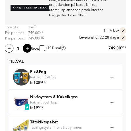
erbjudanden på kakel, klinker,
KAKEL- & KLINKERVECKA
utomhusplattor och produkter för
trädgården t.o.m. 10/8.
2
Total yta:
1
m
2
1
m
/ box
2
SEK
Pris per
m
:
749.00
Leveranstid: 22-28 dagar
SEK
Pris per box:
749.00
box
749.00
SEK
+10% spill
TILLVAL
Fix&Fog
Räkna ut fix&fog
fr.
128
SEK
Nivåsystem & Kakelkryss
Räkna ut och köp
fr.
19
SEK
Tätskiktspaket
Tätningssystem för våtutrymmen