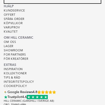
HJÄLP
KUNDSERVICE
OFFERT
SPÅRA ORDER
KÖPVILLKOR
VARUPROV
KVALITET
OM HILL CERAMIC
OM OSS
LAGER
SHOWROOM
FOR PARTNERS
FÖR KREATÖRER
EXTRAS
INSPIRATION
KOLLEKTIONER
TIPS & RÅD
INTEGRITETSPOLICY
COOKIEPOLICY
Google Reviews
4.8
Trustpilot
4.6
HILL CERAMIC (GARDHILL I SVERIGE AB)
ORG. 556865-6986