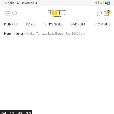
Kakel- & klinkervecka
4.8
4.6
0
KLINKER
KAKEL
VINYLGOLV
BADRUM
UTOMHUS
Hem
Klinker
Klinker Terrazzo Italia Beige Matt 30x61 cm
Item
1
of
11
:
:
:
04
12
47
20