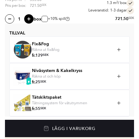
2
1.3
m
/ box
SEK
Pris per box:
721.50
Leveranstid: 1-3 dagar
box
721.50
SEK
+10% spill
TILLVAL
Fix&Fog
Räkna ut fix&fog
fr.
129
SEK
Nivåsystem & Kakelkryss
Räkna ut och köp
fr.
25
SEK
Tätskiktspaket
Tätningssystem för våtutrymmen
fr.
55
SEK
Golvvärme
LÄGG I VARUKORG
Golvvärmepaket med termostat
fr.
2057
SEK