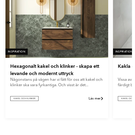
INSPIRATION
INSPIRATION
Hexagonalt kakel och klinker - skapa ett
Kakla e
levande och modernt uttryck
Någonstans på vägen har vi fått för oss att kakel och
Vissa av o
klinker ska vara fyrkantiga. Och visst är det...
färdigt b
Läs mer
KAKEL OCH KLINKER
KAKEL OCH 
Item
1