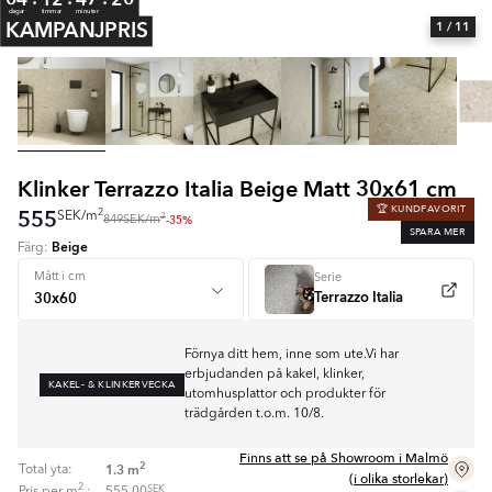
dagar
timmar
minuter
KAMPANJPRIS
1
/ 11
Klinker Terrazzo Italia Beige Matt 30x61 cm
🏆 KUNDFAVORIT
555
2
SEK
/
m
2
-35%
849
SEK
/
m
SPARA MER
Beige
Färg:
Mått i cm
Serie
Terrazzo Italia
Förnya ditt hem, inne som ute.Vi har
erbjudanden på kakel, klinker,
KAKEL- & KLINKERVECKA
utomhusplattor och produkter för
trädgården t.o.m. 10/8.
Finns att se på Showroom i Malmö
2
1.3
m
Total yta:
(i olika storlekar)
2
SEK
Pris per
m
:
555.00