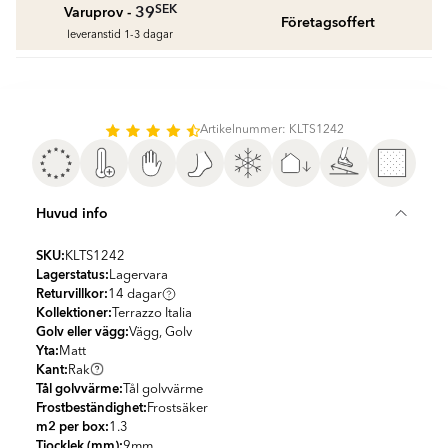
SEK
39
Varuprov -
Företagsoffert
Våtrumssilikon
leveranstid 1-3 dagar
Se färger och beräkna rätt mängd våtrumssilikon
fr.
108
SEK
Rengöring & Underhåll
Artikelnummer: KLTS1242
fr.
245
SEK
Kakellist
Huvud info
Räkna ut och köp
fr.
55
SEK
SKU:
KLTS1242
Lagerstatus:
Lagervara
Returvillkor:
14 dagar
Kollektioner:
Terrazzo Italia
Golv eller vägg:
Vägg, Golv
Yta:
Matt
Kant:
Rak
Tål golvvärme:
Tål golvvärme
Frostbeständighet:
Frostsäker
m2 per box:
1.3
Tjocklek (mm):
9
mm