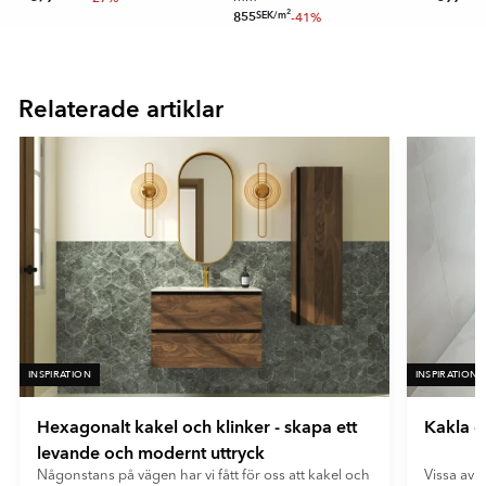
Ultramatt
2
SEK
/
m
855
-41%
- Blå
En mycket matt yta med minimal ljusreflektion. Ultramatta plattor
Item
- Vit
ger ett mjukt och modernt uttryck samt döljer fingeravtryck och
1
reflexer på ett effektivt sätt.
of
Relaterade artiklar
16
INSPIRATION
INSPIRATION
Hexagonalt kakel och klinker - skapa ett
Kakla e
levande och modernt uttryck
Någonstans på vägen har vi fått för oss att kakel och
Vissa av o