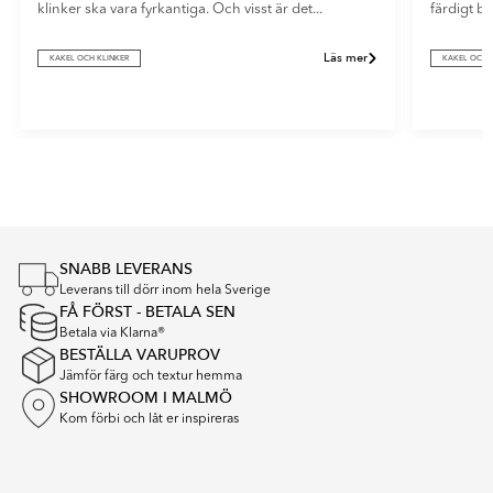
klinker ska vara fyrkantiga. Och visst är det...
färdigt b
Läs mer
KAKEL OCH KLINKER
KAKEL OCH 
Item
1
of
5
SNABB LEVERANS
Leverans till dörr inom hela Sverige
FÅ FÖRST - BETALA SEN
Betala via Klarna®
BESTÄLLA VARUPROV
Jämför färg och textur hemma
SHOWROOM I MALMÖ
Kom förbi och låt er inspireras