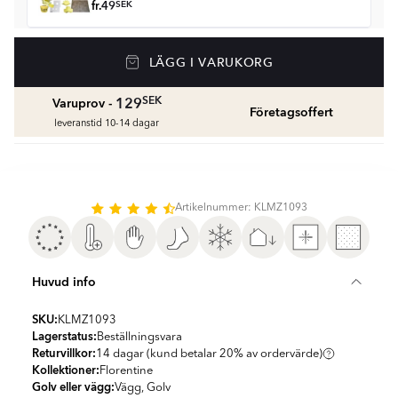
fr.
49
SEK
Golvvärme
LÄGG I VARUKORG
Golvvärmepaket med termostat
fr.
1959
SEK
SEK
129
Varuprov -
Företagsoffert
Våtrumssilikon
leveranstid 10-14 dagar
Se färger och beräkna rätt mängd våtrumssilikon
fr.
99
SEK
Rengöring & Underhåll
Artikelnummer: KLMZ1093
fr.
229
SEK
Kakellist
Huvud info
Räkna ut och köp
fr.
49
SEK
SKU:
KLMZ1093
Lagerstatus:
Beställningsvara
Returvillkor:
14 dagar (kund betalar 20% av ordervärde)
Kollektioner:
Florentine
Golv eller vägg:
Vägg, Golv