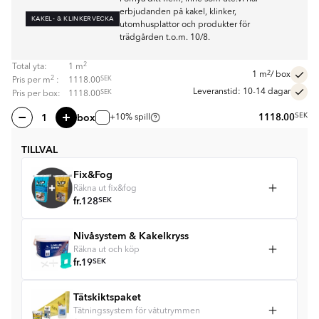
erbjudanden på kakel, klinker,
KAKEL- & KLINKERVECKA
utomhusplattor och produkter för
trädgården t.o.m. 10/8.
2
Total yta:
1
m
2
1
m
/ box
2
SEK
Pris per
m
:
1118.00
Leveranstid: 10-14 dagar
SEK
Pris per box:
1118.00
box
1118.00
SEK
+10% spill
TILLVAL
Fix&Fog
Räkna ut fix&fog
fr.
128
SEK
Nivåsystem & Kakelkryss
Räkna ut och köp
fr.
19
SEK
Tätskiktspaket
Tätningssystem för våtutrymmen