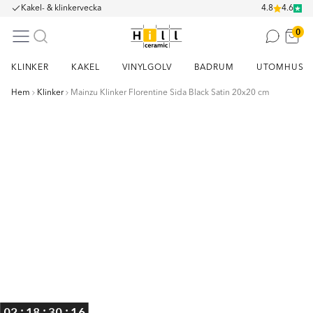
Kakel- & klinkervecka
4.8
4.6
0
KLINKER
KAKEL
VINYLGOLV
BADRUM
UTOMHUS
Hem
Klinker
Mainzu Klinker Florentine Sida Black Satin 20x20 cm
Item
1
of
2
:
:
:
02
18
30
16