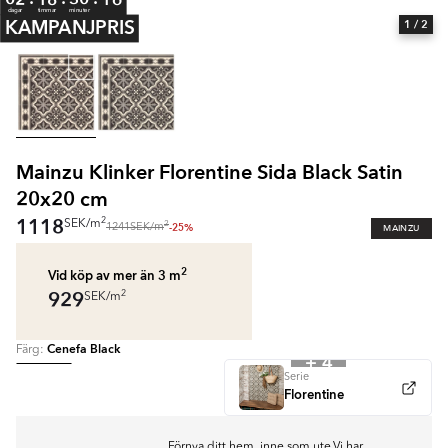
dagar
timmar
minuter
KAMPANJPRIS
1
/ 2
Mainzu Klinker Florentine Sida Black Satin
20x20 cm
1118
2
SEK
/
m
2
-25%
MAINZU
1241
SEK
/
m
2
Vid köp av mer än 3
m
929
2
SEK
/
m
Cenefa Black
Färg:
+ 4
Serie
Florentine
Förnya ditt hem, inne som ute.Vi har