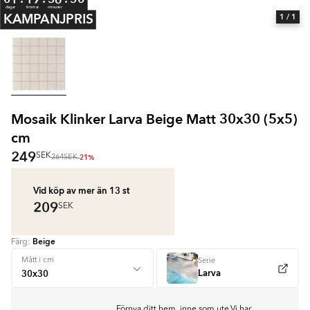
dagar
timmar
minuter
KAMPANJPRIS
1
/ 1
Mosaik Klinker Larva Beige Matt 30x30 (5x5)
cm
249
SEK
-21%
264
SEK
Vid köp av mer än 13
st
209
SEK
Beige
Färg:
Mått i cm
Serie
Larva
Förnya ditt hem, inne som ute.Vi har