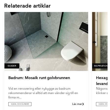
- Vit
En mycket matt yta med minimal ljusreflektion. Ultramatta plattor
Relaterade artiklar
16
ger ett mjukt och modernt uttryck samt döljer fingeravtryck och
reflexer på ett effektivt sätt.
GUIDER
INSPIRATION
Badrum: Mosaik runt golvbrunnen
Hexagon
levande
Vid en renovering eller nybygge av badrum
Någonstan
rekommenderar vi alltid att man vänder sig till en
klinker sk
firma m...
Läs mer
KAKEL OCH KLINKER
KAKEL OCH 