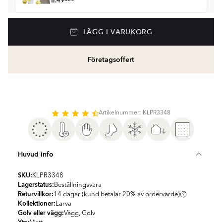
fr.
49
Golvvärme
LÄGG I VARUKORG
Golvvärmepaket med termostat
fr.
1959
SEK
Företagsoffert
Våtrumssilikon
Se färger och beräkna rätt mängd våtrumssilikon
fr.
99
SEK
Rengöring & Underhåll
Artikelnummer: KLPR3348
fr.
229
SEK
Kakellist
Huvud info
Räkna ut och köp
fr.
49
SEK
SKU:
KLPR3348
Lagerstatus:
Beställningsvara
Returvillkor:
14 dagar (kund betalar 20% av ordervärde)
Kollektioner:
Larva
Golv eller vägg:
Vägg, Golv