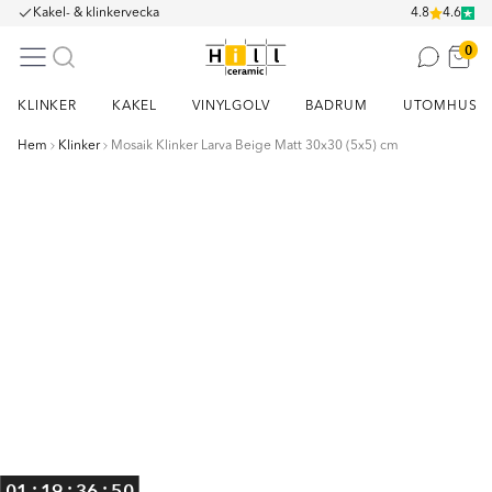
Kakel- & klinkervecka
4.8
4.6
0
KLINKER
KAKEL
VINYLGOLV
BADRUM
UTOMHUS
Hem
Klinker
Mosaik Klinker Larva Beige Matt 30x30 (5x5) cm
Item
1
of
1
:
:
:
01
19
36
49