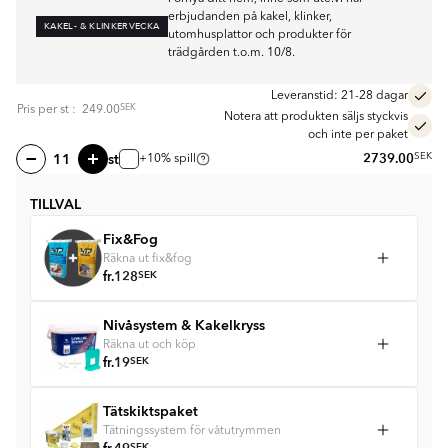
erbjudanden på kakel, klinker,
KAKEL- & KLINKERVECKA
utomhusplattor och produkter för
trädgården t.o.m. 10/8.
Leveranstid: 21-28 dagar
SEK
Pris per
st
:
249.00
Notera att produkten säljs styckvis
och inte per paket
st
2739.00
SEK
+10% spill
TILLVAL
Fix&Fog
Räkna ut fix&fog
fr.
128
SEK
Nivåsystem & Kakelkryss
Räkna ut och köp
fr.
19
SEK
Tätskiktspaket
Tätningssystem för våtutrymmen
SEK