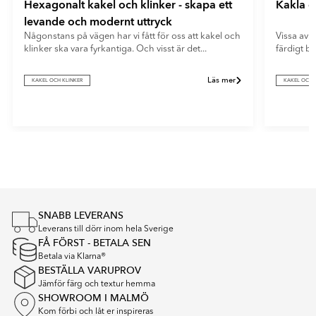
Hexagonalt kakel och klinker - skapa ett
Kakla e
levande och modernt uttryck
Någonstans på vägen har vi fått för oss att kakel och
Vissa av o
klinker ska vara fyrkantiga. Och visst är det...
färdigt b
Läs mer
KAKEL OCH KLINKER
KAKEL OCH 
Item
1
of
4
SNABB LEVERANS
Leverans till dörr inom hela Sverige
FÅ FÖRST - BETALA SEN
Betala via Klarna®
BESTÄLLA VARUPROV
Jämför färg och textur hemma
SHOWROOM I MALMÖ
Kom förbi och låt er inspireras