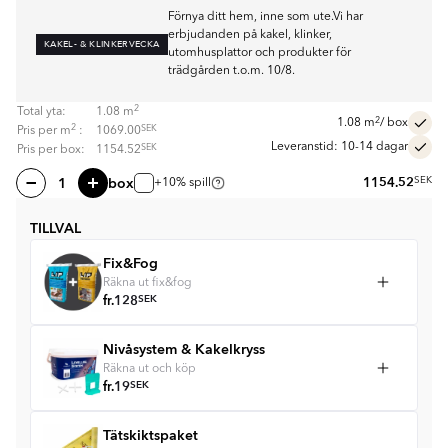
Förnya ditt hem, inne som ute.Vi har
erbjudanden på kakel, klinker,
KAKEL- & KLINKERVECKA
utomhusplattor och produkter för
trädgården t.o.m. 10/8.
2
Total yta:
1.08
m
2
1.08
m
/ box
2
SEK
Pris per
m
:
1069.00
Leveranstid: 10-14 dagar
SEK
Pris per box:
1154.52
box
1154.52
SEK
+10% spill
TILLVAL
Fix&Fog
Räkna ut fix&fog
fr.
128
SEK
Nivåsystem & Kakelkryss
Räkna ut och köp
fr.
19
SEK
Tätskiktspaket