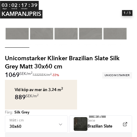
:
:
:
03
02
17
38
dagar
timmar
minuter
KAMPANJPRIS
1
/ 5
Unicomstarker Klinker Brazilian Slate Silk
Grey Matt 30x60 cm
1069
2
SEK
/
m
2
-33%
UNICOM STARKER
1332
SEK
/
m
2
Vid köp av mer än 3.24
m
889
2
SEK
/
m
Silk Grey
Färg:
+ 6
Mått i cm
Serie
Brazilian Slate