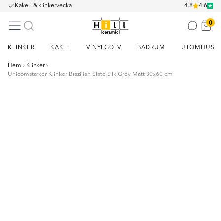
Kakel- & klinkervecka
4.8
4.6
0
KLINKER
KAKEL
VINYLGOLV
BADRUM
UTOMHUS
Hem
Klinker
Unicomstarker Klinker Brazilian Slate Silk Grey Matt 30x60 cm
Item
1
of
5