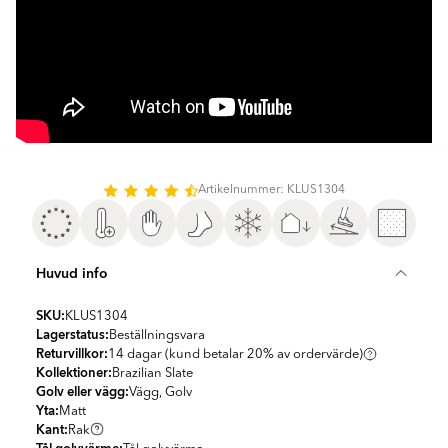
Artikelnummer: KLUS1304
Huvud info
SKU:
KLUS1304
Lagerstatus:
Beställningsvara
Returvillkor:
14 dagar (kund betalar 20% av ordervärde)
Kollektioner:
Brazilian Slate
Golv eller vägg:
Vägg, Golv
Yta:
Matt
Kant:
Rak