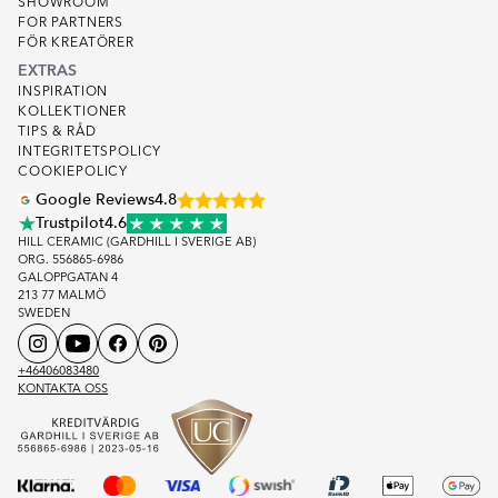
SHOWROOM
FOR PARTNERS
FÖR KREATÖRER
EXTRAS
INSPIRATION
KOLLEKTIONER
TIPS & RÅD
INTEGRITETSPOLICY
COOKIEPOLICY
Google Reviews
4.8
Trustpilot
4.6
HILL CERAMIC (GARDHILL I SVERIGE AB)
ORG. 556865-6986
GALOPPGATAN 4
213 77 MALMÖ
SWEDEN
+46406083480
KONTAKTA OSS