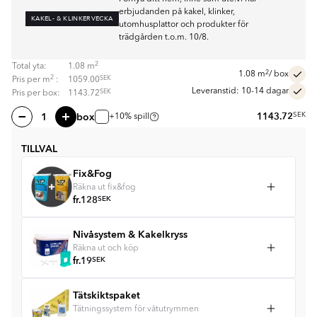
erbjudanden på kakel, klinker,
KAKEL- & KLINKERVECKA
utomhusplattor och produkter för
trädgården t.o.m. 10/8.
2
Total yta:
1.08
m
2
1.08
m
/ box
2
SEK
Pris per
m
:
1059.00
Leveranstid: 10-14 dagar
SEK
Pris per box:
1143.72
box
1143.72
SEK
+10% spill
TILLVAL
Fix&Fog
Räkna ut fix&fog
fr.
128
SEK
Nivåsystem & Kakelkryss
Räkna ut och köp
fr.
19
SEK
Tätskiktspaket
Tätningssystem för våtutrymmen