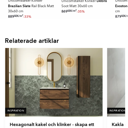
Debris
Unicomstarker Klinker
Unicoms
Unicomstarker Klinker
reflexer på ett effektivt sätt.
Brazilian Slate
Evoston
Rail Black Matt
Soot Matt 30x60 cm
2
- Grå
SEK
/
m
869
-35%
30x60 cm
cm
2
SEK
/
m
SEK
/
889
-33%
879
- Mörkgrå
Item
- Brons
1
- Grön
of
- Vit
Relaterade artiklar
16
INSPIRATION
INSPIRATION
Hexagonalt kakel och klinker - skapa ett
Kakla e