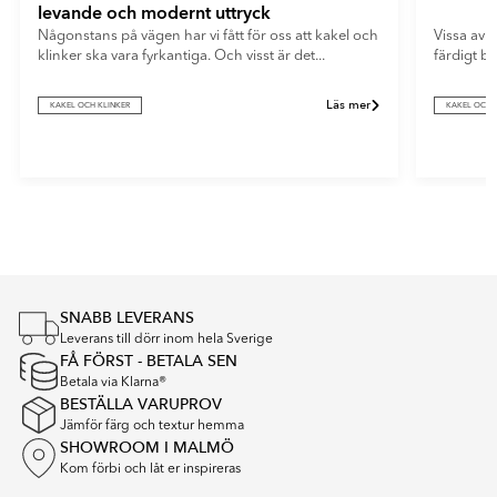
levande och modernt uttryck
Någonstans på vägen har vi fått för oss att kakel och
Vissa av o
klinker ska vara fyrkantiga. Och visst är det...
färdigt b
Läs mer
KAKEL OCH KLINKER
KAKEL OCH 
Item
1
of
4
SNABB LEVERANS
Leverans till dörr inom hela Sverige
FÅ FÖRST - BETALA SEN
Betala via Klarna®
BESTÄLLA VARUPROV
Jämför färg och textur hemma
SHOWROOM I MALMÖ
Kom förbi och låt er inspireras