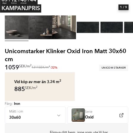
dagar
timmar
minuter
KAMPANJPRIS
1
/ 9
Unicomstarker Klinker Oxid Iron Matt 30x60
cm
1059
2
SEK
/
m
2
-32%
UNICOM STARKER
1311
SEK
/
m
2
Vid köp av mer än 3.24
m
885
2
SEK
/
m
Iron
Färg:
Mått i cm
Serie
Oxid
Förnya ditt hem, inne som ute.Vi har