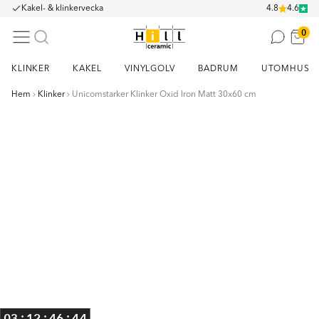
Kakel- & klinkervecka
4.8
4.6
0
KLINKER
KAKEL
VINYLGOLV
BADRUM
UTOMHUS
Hem
Klinker
Unicomstarker Klinker Oxid Iron Matt 30x60 cm
Item
1
of
9
:
:
:
03
12
46
44