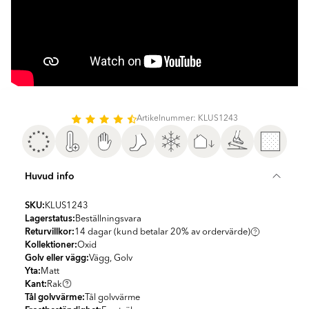
Artikelnummer: KLUS1243
Huvud info
SKU:
KLUS1243
Lagerstatus:
Beställningsvara
Returvillkor:
14 dagar (kund betalar 20% av ordervärde)
Kollektioner:
Oxid
Golv eller vägg:
Vägg, Golv
Yta:
Matt
Kant:
Rak
Tål golvvärme:
Tål golvvärme