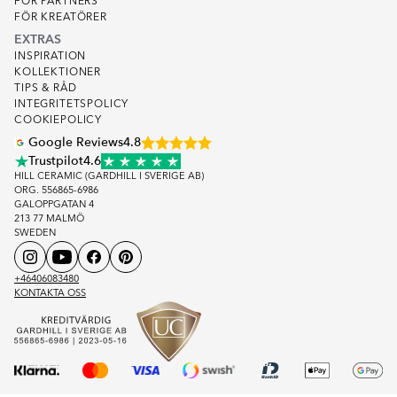
FOR PARTNERS
FÖR KREATÖRER
EXTRAS
INSPIRATION
KOLLEKTIONER
TIPS & RÅD
INTEGRITETSPOLICY
COOKIEPOLICY
Google Reviews
4.8
Trustpilot
4.6
HILL CERAMIC (GARDHILL I SVERIGE AB)
ORG. 556865-6986
GALOPPGATAN 4
213 77 MALMÖ
SWEDEN
+46406083480
KONTAKTA OSS