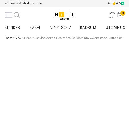
Kakel- & klinkervecka
4.8
4.6
0
KLINKER
KAKEL
VINYLGOLV
BADRUM
UTOMHUS
Hem
Kök
Granit Diskho Zorba Grå Metallic Matt 44x44 cm med Vattenlås
Item
1
of
4