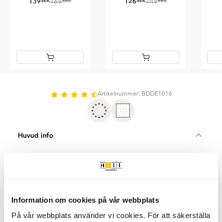
139
126
SEK
SEK
SEK
SEK
169
149
Item
1
of
Artikelnummer: BDDE1016
10
Huvud info
SKU:
BDDE1016
Lagerstatus:
Beställningsvara
Returvillkor:
14 dagar (kund betalar 20% av ordervärde)
Kollektioner:
Zorba
Yta:
Matt
Information om cookies på vår webbplats
Mått:
440x440x184
mm
Antal tvättställ:
Enkelt
På vår webbplats använder vi cookies. För att säkerställa