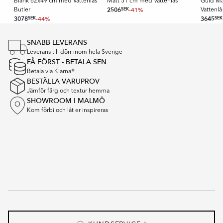
Blank 62x49 cm med Vattenlås
Matt 51 cm med Vattenlås
Guld Ma
2506
SEK
-41%
Butler
Vattenl
3078
SEK
-44%
3645
SEK
Item
1
SNABB LEVERANS
of
Leverans till dörr inom hela Sverige
16
FÅ FÖRST - BETALA SEN
Betala via Klarna®
BESTÄLLA VARUPROV
Jämför färg och textur hemma
SHOWROOM I MALMÖ
Kom förbi och låt er inspireras