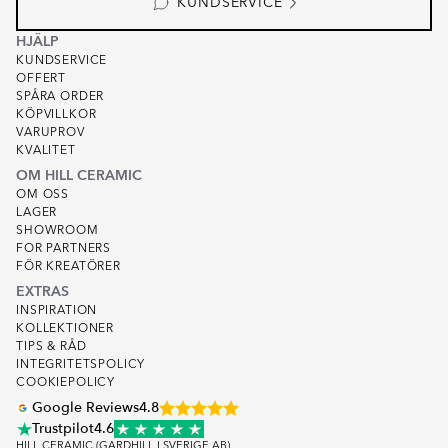
KUNDSERVICE
HJÄLP
KUNDSERVICE
OFFERT
SPÅRA ORDER
KÖPVILLKOR
VARUPROV
KVALITET
OM HILL CERAMIC
OM OSS
LAGER
SHOWROOM
FOR PARTNERS
FÖR KREATÖRER
EXTRAS
INSPIRATION
KOLLEKTIONER
TIPS & RÅD
INTEGRITETSPOLICY
COOKIEPOLICY
Google Reviews
4.8
Trustpilot
4.6
HILL CERAMIC (GARDHILL I SVERIGE AB)