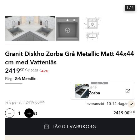
1
/ 4
Granit Diskho Zorba Grå Metallic Matt 44x44
cm med Vattenlås
2419
SEK
-42%
4190
SEK
Grå Metallic
Färg:
+ 3
Serie
Zorba
SEK
Pris per
st
:
2419.00
Leveranstid: 10-14 dagar
st
2419.00
SEK
LÄGG I VARUKORG