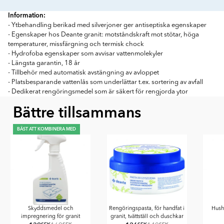
Information:
- Ytbehandling berikad med silverjoner ger antiseptiska egenskaper
- Egenskaper hos Deante granit: motståndskraft mot stötar, höga
temperaturer, missfärgning och termisk chock
- Hydrofoba egenskaper som avvisar vattenmolekyler
- Längsta garantin, 18 år
- Tillbehör med automatisk avstängning av avloppet
- Platsbesparande vattenlås som underlättar t.ex. sortering av avfall
- Dedikerat rengöringsmedel som är säkert för rengjorda ytor
Bättre tillsammans
BÄST ATT KOMBINERA MED
Skyddsmedel och
Rengöringspasta, för handfat i
Hush
impregnering för granit
granit, tvättställ och duschkar