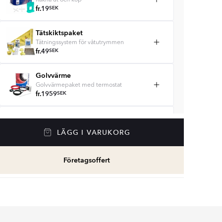
Räkna ut och köp
fr.
19
SEK
Tätskiktspaket
Tätningssystem för våtutrymmen
fr.
49
SEK
Golvvärme
Golvvärmepaket med termostat
fr.
1959
SEK
Våtrumssilikon
Se färger och beräkna rätt mängd
LÄGG I VARUKORG
våtrumssilikon
fr.
99
SEK
Företagsoffert
Rengöring & Underhåll
fr.
229
SEK
Kakellist
Räkna ut och köp