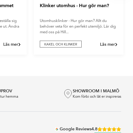
rummet
Klinker utomhus - Hur gör man?
ställa sig
Utomhusklinker - Hur gör man? Allt du
e ut. Andra
behöver veta för en perfekt utemiljö. Lär dig
med oss på Hill...
Läs mer
Läs mer
KAKEL OCH KLINKER
UPROV
SHOWROOM I MALMÖ
extur hemma
Kom förbi och låt er inspireras
Google Reviews
4.8