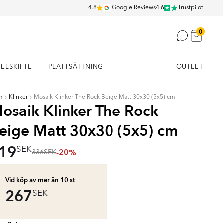
4.8
Google Reviews
4.6
Trustpilot
0
KELSKIFTE
PLATTSÄTTNING
OUTLET
m
Klinker
Mosaik Klinker The Rock Beige Matt 30x30 (5x5) cm
osaik Klinker The Rock
eige Matt 30x30 (5x5) cm
19
SEK
-20%
336
SEK
Vid köp av mer än 10
st
267
SEK