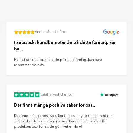
äggar för att skapa dekorativa
n. Ultramatta plattor ger ett
Anders Sundström
ravtryck och reflexer på ett
Fantastiskt kundbemötande på detta företag, kan
ba...
Fantastiskt kundbemötande på detta företag, kan bara
rekommendera 👍
Nataliia Ivashchenko
Det finns många positiva saker för oss…
Det finns många positiva saker för oss - mycket nöjd med din
service, kvalitet och leverans, så vi kommer att beställa fler
produkter, tack för att du gör livet enklare!