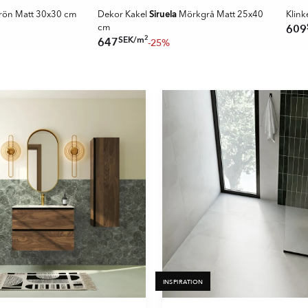
Siruela
ön Matt 30x30 cm
Dekor Kakel
Mörkgrå Matt 25x40
Klink
609
cm
2
SEK
/
m
647
-25%
INSPIRATION