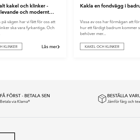
t kakel och klinker -
Kakla en fondvägg i bad
t levande och modernt
å vägen har vi fått för oss att
Vissa av oss har förmågan att före
inker ska vara fyrkantiga. Och
hur ett färdigt badrum kommer s
.
behöver mer...
Läs mer
H KLINKER
KAKEL OCH KLINKER
FÅ FÖRST - BETALA SEN
BESTÄLLA VAR
Betala via Klarna®
Jämför färg och t