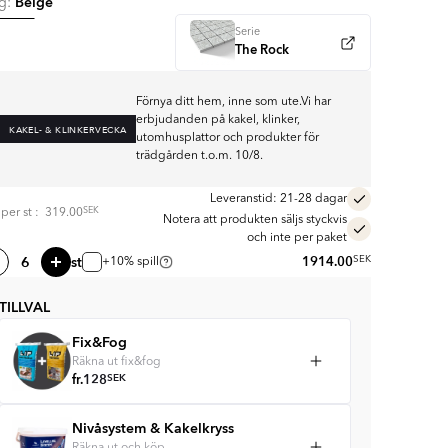
Beige
rg:
Serie
The Rock
Förnya ditt hem, inne som ute.Vi har
erbjudanden på kakel, klinker,
KAKEL- & KLINKERVECKA
utomhusplattor och produkter för
trädgården t.o.m. 10/8.
Leveranstid: 21-28 dagar
SEK
s per
st
:
319.00
Notera att produkten säljs styckvis
och inte per paket
st
1914.00
SEK
+10% spill
TILLVAL
Fix&Fog
Räkna ut fix&fog
fr.
128
SEK
Nivåsystem & Kakelkryss