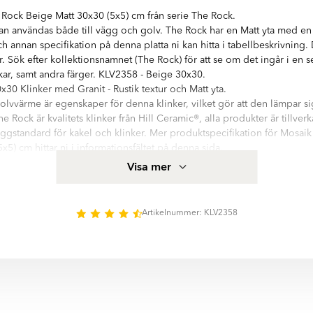
 Rock Beige Matt 30x30 (5x5) cm från serie The Rock.
an användas både till vägg och golv. The Rock har en Matt yta med en 
h annan specifikation på denna platta ni kan hitta i tabellbeskrivning.
ur. Sök efter kollektionsnamnet (The Rock) för att se om det ingår i en 
ekar, samt andra färger. KLV2358 - Beige 30x30.
30 Klinker med Granit - Rustik textur och Matt yta.
olvvärme är egenskaper för denna klinker, vilket gör att den lämpar sig 
he Rock är kvalitets klinker från Hill Ceramic®, alla produkter är tillve
ggstandard för kakel och klinker. Mer produktspecifikation för Mosaik
x5) cm hittar ni i informationsfältet på denna sida.
e med hög kvalitetsstandard. Serien innehåller 2 olika storlekar: Mosa
Visa mer
ner finns i matt yta. Det finns 2 huvud färger i serie The Rock:
Artikelnummer: KLV2358