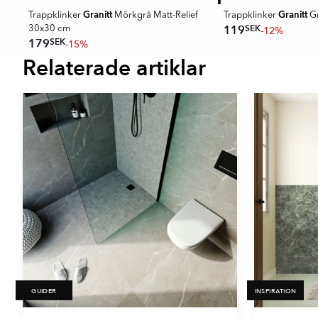
Granitt
Granitt
m
Trappklinker
Mörkgrå Matt-Relief
Trappklinker
Gr
SEK
119
-12%
30x30 cm
SEK
179
-15%
Relaterade artiklar
Item
1
of
16
GUIDER
INSPIRATION