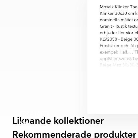
Mosaik Klinker The
Klinker 30x30 cm k
nominella måttet oc
Granit - Rustik text
erbjuder fler storl
KLV2358 - Beige 30x
Frostsäker och tål g
exempel: Hall, , . T
uppfyller svensk by
Beige Matt 30x30 (5
The Rock är en seri
Nästan alla variatio
- Ljusgrå
- Beige
GRANITT
Liknande kollektioner
Serie
Rekommenderade produkter