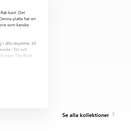
Rak kant. Det
 Denna platta har en
serie som kanske
i alla utrymme, till
rkarede i EU och
 Klinker The Rock
ik, 60x60 cm.
Se alla kollektioner