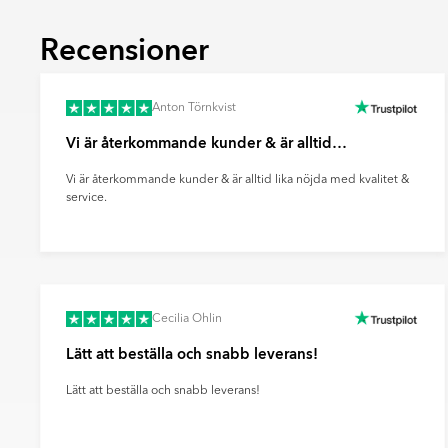
beröring. Reliefplattor används främst på v
Recensioner
fondytor och ge rummet mer karaktär.
Ultramatt
En mycket matt yta med minimal ljusreflektio
Anton Törnkvist
mjukt och modernt uttryck samt döljer finge
effektivt sätt.
Vi är återkommande kunder & är alltid…
Vi är återkommande kunder & är alltid lika nöjda med kvalitet &
service.
Cecilia Ohlin
Lätt att beställa och snabb leverans!
Lätt att beställa och snabb leverans!