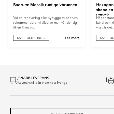
Badrum: Mosaik runt golvbrunnen
Hexagonal
skapa et
uttryck
Vid en renovering eller nybygge av badrum
Någonstans p
rekommenderar vi alltid att man vänder sig
kakel och kl
till en firma m...
visst är det..
Läs mer
KAKEL OCH KLINKER
KAKEL OC
Item
1
of
5
SNABB LEVERANS
Leverans till dörr inom hela Sverige