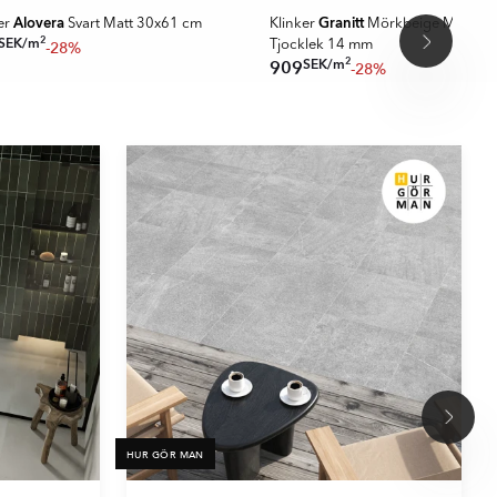
Alovera
Granitt
er
Svart Matt 30x61 cm
Klinker
Mörkbeige Matt 30
2
SEK
/
m
-28%
Tjocklek 14 mm
2
SEK
/
m
909
-28%
HUR GÖR MAN
